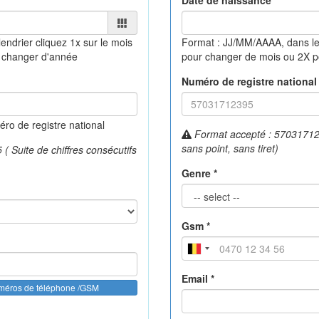
Date de naissance *
lendrier
cliquez 1x sur le mois
Format : JJ/MM/AAAA, dans le
 changer d'année
pour changer de mois ou 2X 
Numéro de registre national 
o de registre national
Format accepté : 570317123
sans point, sans tiret)
 Suite de chiffres consécutifs
Genre *
Gsm *
Email *
uméros de téléphone /GSM