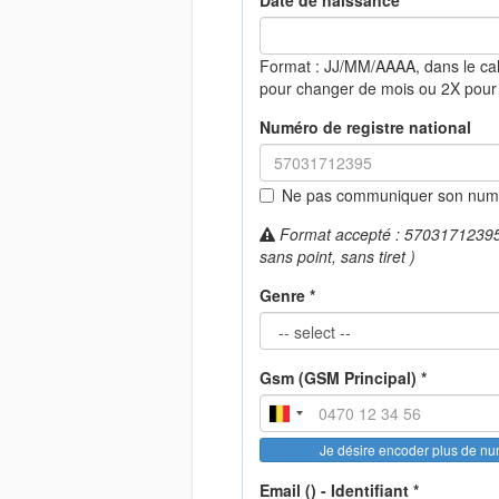
Date de naissance *
Format : JJ/MM/AAAA, dans le ca
pour changer de mois ou 2X pour
Numéro de registre national
Ne pas communiquer son numér
Format accepté : 57031712395 (
sans point, sans tiret )
Genre *
Gsm (GSM Principal) *
Je désire encoder plus de n
Email () - Identifiant *