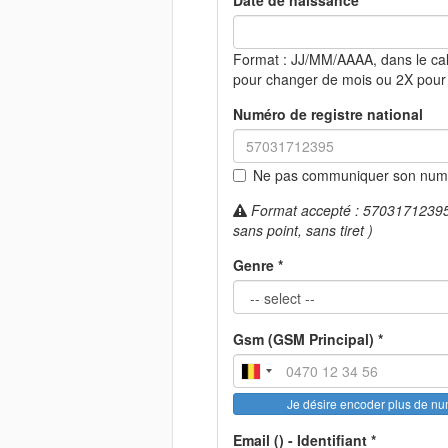
Date de naissance *
Format : JJ/MM/AAAA, dans le ca
pour changer de mois ou 2X pour
Numéro de registre national
Ne pas communiquer son numér
Format accepté : 57031712395 (
sans point, sans tiret )
Genre *
Gsm (GSM Principal) *
Je désire encoder plus de n
Email () - Identifiant *