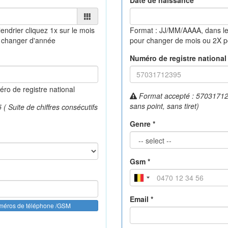
Date de naissance *
lendrier
cliquez 1x sur le mois
Format : JJ/MM/AAAA, dans le
 changer d'année
pour changer de mois ou 2X 
Numéro de registre national 
o de registre national
Format accepté : 570317123
sans point, sans tiret)
 Suite de chiffres consécutifs
Genre *
Gsm *
Email *
uméros de téléphone /GSM