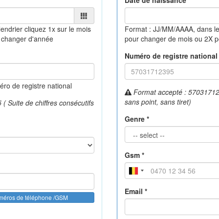
Date de naissance *
lendrier
cliquez 1x sur le mois
Format : JJ/MM/AAAA, dans le
 changer d'année
pour changer de mois ou 2X 
Numéro de registre national 
o de registre national
Format accepté : 570317123
sans point, sans tiret)
 Suite de chiffres consécutifs
Genre *
Gsm *
Email *
uméros de téléphone /GSM