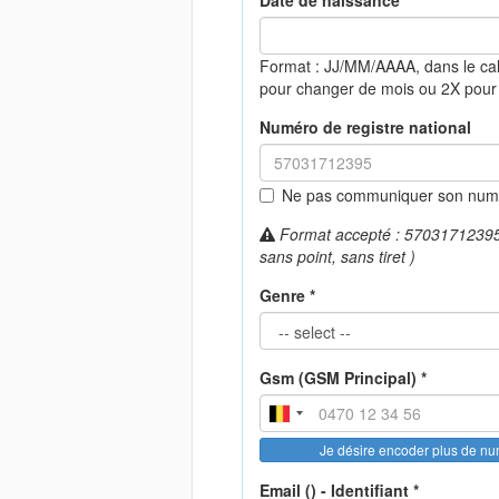
Date de naissance *
Format : JJ/MM/AAAA, dans le ca
pour changer de mois ou 2X pour
Numéro de registre national
Ne pas communiquer son numér
Format accepté : 57031712395 (
sans point, sans tiret )
Genre *
Gsm (GSM Principal) *
Je désire encoder plus de n
Email () - Identifiant *