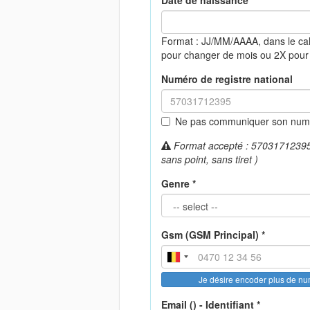
Date de naissance *
Format : JJ/MM/AAAA, dans le ca
pour changer de mois ou 2X pour
Numéro de registre national
Ne pas communiquer son numér
Format accepté : 57031712395 (
sans point, sans tiret )
Genre *
Gsm (GSM Principal) *
Je désire encoder plus de n
Email () - Identifiant *