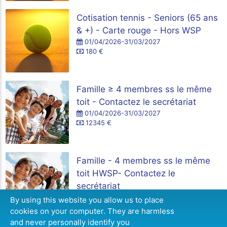
Cotisation tennis - Seniors (65 ans
& +) - Carte rouge - Hors WSP
01/04/2026-31/03/2027
180 €
Famille ≥ 4 membres ss le même
toit - Contactez le secrétariat
01/04/2026-31/03/2027
12345 €
Famille - 4 membres ss le même
toit HWSP- Contactez le
secrétariat
01/04/2026-31/03/2027
By using this website you allow us to place
123456 €
cookies on your computer. They are harmless
and never personally identify you