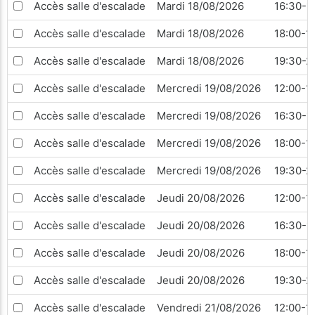
Accès salle d'escalade
Mardi 18/08/2026
16:30-1
Accès salle d'escalade
Mardi 18/08/2026
18:00-1
Accès salle d'escalade
Mardi 18/08/2026
19:30-2
Accès salle d'escalade
Mercredi 19/08/2026
12:00-1
Accès salle d'escalade
Mercredi 19/08/2026
16:30-1
Accès salle d'escalade
Mercredi 19/08/2026
18:00-1
Accès salle d'escalade
Mercredi 19/08/2026
19:30-2
Accès salle d'escalade
Jeudi 20/08/2026
12:00-1
Accès salle d'escalade
Jeudi 20/08/2026
16:30-1
Accès salle d'escalade
Jeudi 20/08/2026
18:00-1
Accès salle d'escalade
Jeudi 20/08/2026
19:30-2
Accès salle d'escalade
Vendredi 21/08/2026
12:00-1