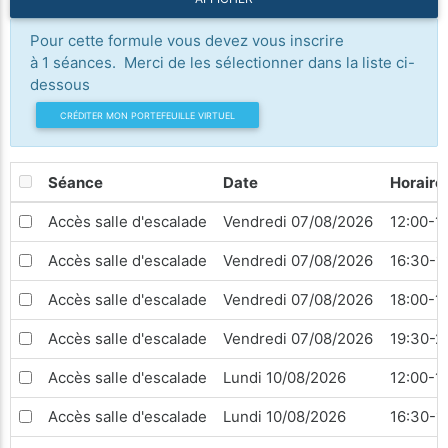
Pour cette formule vous devez vous inscrire
à 1 séances. Merci de les sélectionner dans la liste ci-
dessous
CRÉDITER MON PORTEFEUILLE VIRTUEL
Séance
Date
Horaire
Accès salle d'escalade
Vendredi 07/08/2026
12:00-1
Accès salle d'escalade
Vendredi 07/08/2026
16:30-1
Accès salle d'escalade
Vendredi 07/08/2026
18:00-1
Accès salle d'escalade
Vendredi 07/08/2026
19:30-2
Accès salle d'escalade
Lundi 10/08/2026
12:00-1
Accès salle d'escalade
Lundi 10/08/2026
16:30-1