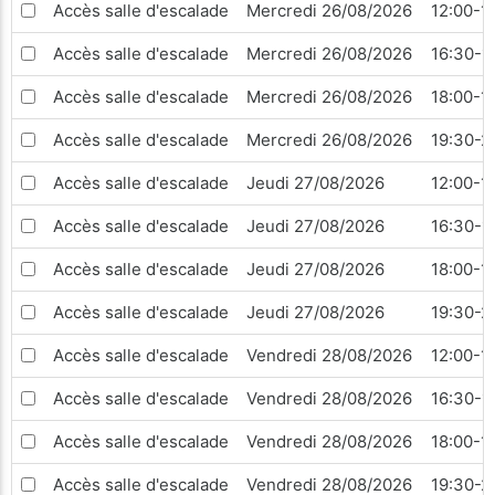
Accès salle d'escalade
Mercredi 26/08/2026
12:00-1
Accès salle d'escalade
Mercredi 26/08/2026
16:30-1
Accès salle d'escalade
Mercredi 26/08/2026
18:00-1
Accès salle d'escalade
Mercredi 26/08/2026
19:30-2
Accès salle d'escalade
Jeudi 27/08/2026
12:00-1
Accès salle d'escalade
Jeudi 27/08/2026
16:30-1
Accès salle d'escalade
Jeudi 27/08/2026
18:00-1
Accès salle d'escalade
Jeudi 27/08/2026
19:30-2
Accès salle d'escalade
Vendredi 28/08/2026
12:00-1
Accès salle d'escalade
Vendredi 28/08/2026
16:30-1
Accès salle d'escalade
Vendredi 28/08/2026
18:00-1
Accès salle d'escalade
Vendredi 28/08/2026
19:30-2