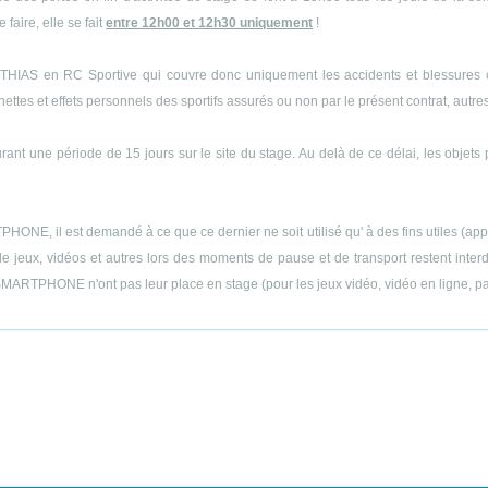
 faire, elle se fait
entre 12h00 et 12h30 uniquement
!
THIAS en RC Sportive qui couvre donc uniquement les accidents et blessures cor
es et effets personnels des sportifs assurés ou non par le présent contrat, autres q
ant une période de 15 jours sur le site du stage. Au delà de ce délai, les objets 
E, il est demandé à ce que ce dernier ne soit utilisé qu' à des fins utiles (appels
 jeux, vidéos et autres lors des moments de pause et de transport restent interdit
MARTPHONE n'ont pas leur place en stage (pour les jeux vidéo, vidéo en ligne, part