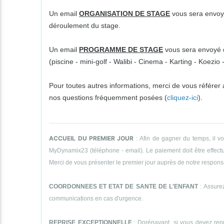
Un email
ORGANISATION DE STAGE
vous sera envoyé
déroulement du stage.
Un email
PROGRAMME DE STAGE
vous sera envoyé da
(piscine - mini-golf - Walibi - Cinema - Karting - Koezi
Pour toutes autres informations, merci de vous référer
nos questions fréquemment posées (
cliquez-ici
).
ACCUEIL DU PREMIER JOUR
: Afin de gagner du temps, il v
MyDynamix23 (téléphone - email). Le paiement doit être effectué
Merci de vous présenter le premier jour auprès de notre responsab
COORDONNEES ET ETAT DE SANTE DE L'ENFANT
: Assurez
communications en cas d'urgence.
REPRISE EXCEPTIONNELLE
: Dorénavant, si vous devez repr