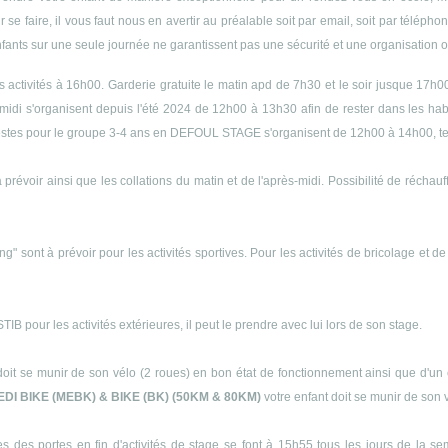
r se faire, il vous faut nous en avertir au préalable soit par email, soit par télép
enfants sur une seule journée ne garantissent pas une sécurité et une organisation op
es activités à 16h00. Garderie gratuite le matin apd de 7h30 et le soir jusque 17h0
midi s'organisent depuis l'été 2024 de 12h00 à 13h30 afin de rester dans les h
s siestes pour le groupe 3-4 ans en DEFOUL STAGE s'organisent de 12h00 à 14h00, 
 prévoir ainsi que les collations du matin et de l'après-midi. Possibilité de récha
ng" sont à prévoir pour les activités sportives. Pour les activités de bricolage et d
B pour les activités extérieures, il peut le prendre avec lui lors de son stage.
doit se munir de son vélo (2 roues) en bon état de fonctionnement ainsi que d'un 
EDI BIKE (MEBK) & BIKE (BK) (50KM & 80KM)
votre enfant doit se munir de son 
s des portes en fin d'activités de stage se font à 15h55 tous les jours de la s