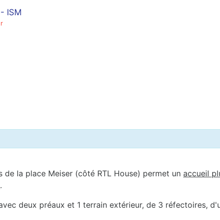
- ISM
r
s de la place Meiser (côté RTL House) permet un
accueil pl
s
.
ec deux préaux et 1 terrain extérieur, de 3 réfectoires, d'u