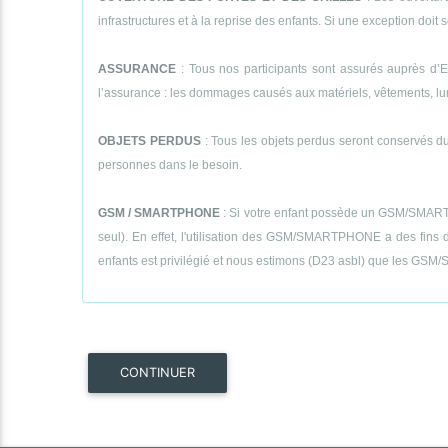
infrastructures et à la reprise des enfants. Si une exception doit se
ASSURANCE
: Tous nos participants sont assurés auprès d’E
l’assurance : les dommages causés aux matériels, vêtements, lunett
OBJETS PERDUS
: Tous les objets perdus seront conservés dur
personnes dans le besoin.
GSM / SMARTPHONE
: Si votre enfant possède un GSM/SMARTPHON
seul). En effet, l'utilisation des GSM/SMARTPHONE a des fins de
enfants est privilégié et nous estimons (D23 asbl) que les GSM/S
CONTINUER