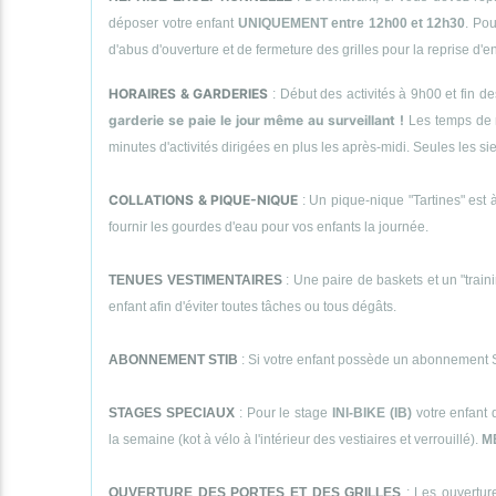
déposer votre enfant
UNIQUEMENT entre 12h00 et 12h30
. Pou
d'abus d'ouverture et de fermeture des grilles pour la reprise d'
HORAIRES & GARDERIES
: Début des activités à 9h00 et fin d
garderie se paie le jour même au surveillant !
Les temps de 
minutes d'activités dirigées en plus les après-midi. Seules le
COLLATIONS & PIQUE-NIQUE
: Un pique-nique "Tartines" est à
fournir les gourdes d'eau pour vos enfants la journée.
TENUES VESTIMENTAIRES
: Une paire de baskets et un "traini
enfant afin d'éviter toutes tâches ou tous dégâts.
ABONNEMENT STIB
: Si votre enfant possède un abonnement STI
STAGES SPECIAUX
: Pour le stage
INI-BIKE (IB)
votre enfant 
la semaine (kot à vélo à l'intérieur des vestiaires et verrouillé).
M
OUVERTURE DES PORTES ET DES GRILLES
: Les ouverture