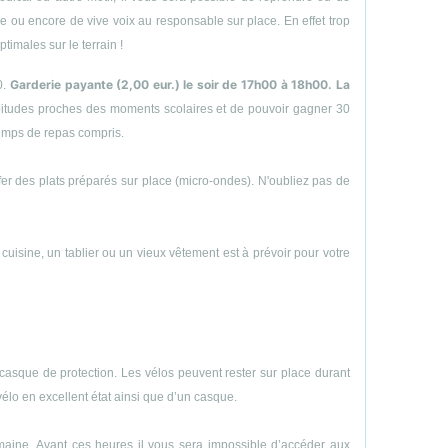
hone ou encore de vive voix au responsable sur place. En effet trop
timales sur le terrain !
Garderie payante (2,00 eur.) le soir de 17h00 à 18h00. La
0.
abitudes proches des moments scolaires et de pouvoir gagner 30
temps de repas compris.
uffer des plats préparés sur place (micro-ondes). N'oubliez pas de
e cuisine, un tablier ou un vieux vêtement est à prévoir pour votre
casque de protection. Les vélos peuvent rester sur place durant
vélo en excellent état ainsi que d’un casque.
emaine. Avant ces heures il vous sera impossible d’accéder aux