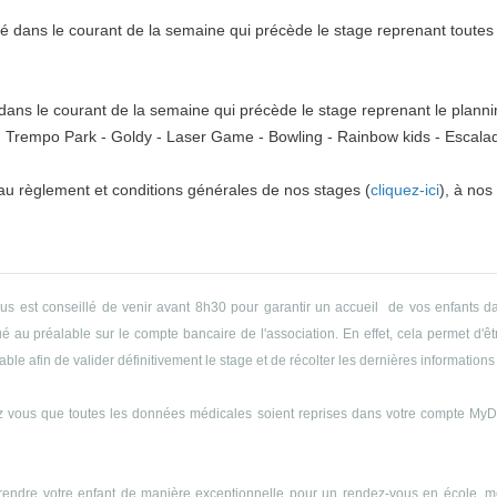
 dans le courant de la semaine qui précède le stage reprenant toutes l
ns le courant de la semaine qui précède le stage reprenant le plannin
o - Trempo Park - Goldy - Laser Game - Bowling - Rainbow kids - Escalade
 au règlement et conditions générales de nos stages (
cliquez-ici
), à nos
ous est conseillé de venir avant 8h30 pour garantir un accueil de vos enfants da
 au préalable sur le compte bancaire de l'association. En effet, cela permet d'êtr
le afin de valider définitivement le stage et de récolter les dernières informations 
 vous que toutes les données médicales soient reprises dans votre compte MyDyn
endre votre enfant de manière exceptionnelle pour un rendez-vous en école, méd