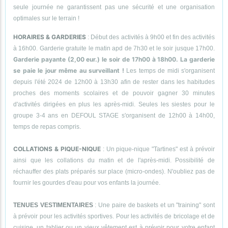
seule journée ne garantissent pas une sécurité et une organisation
optimales sur le terrain !
HORAIRES & GARDERIES
: Début des activités à 9h00 et fin des activités
à 16h00. Garderie gratuite le matin apd de 7h30 et le soir jusque 17h00.
Garderie payante (2,00 eur.) le soir de 17h00 à 18h00. La garderie
se paie le jour même au surveillant !
Les temps de midi s'organisent
depuis l'été 2024 de 12h00 à 13h30 afin de rester dans les habitudes
proches des moments scolaires et de pouvoir gagner 30 minutes
d'activités dirigées en plus les après-midi. Seules les siestes pour le
groupe 3-4 ans en DEFOUL STAGE s'organisent de 12h00 à 14h00,
temps de repas compris.
COLLATIONS & PIQUE-NIQUE
: Un pique-nique "Tartines" est à prévoir
ainsi que les collations du matin et de l'après-midi. Possibilité de
réchauffer des plats préparés sur place (micro-ondes). N'oubliez pas de
fournir les gourdes d'eau pour vos enfants la journée.
TENUES VESTIMENTAIRES
: Une paire de baskets et un "training" sont
à prévoir pour les activités sportives. Pour les activités de bricolage et de
cuisine, un tablier ou un vieux vêtement est à prévoir pour votre enfant