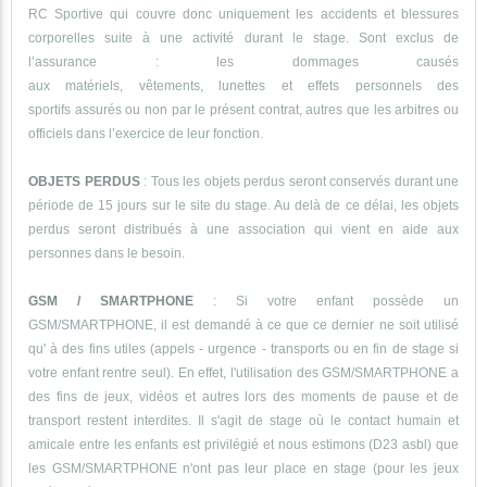
RC Sportive qui couvre donc uniquement les accidents et blessures
corporelles suite à une activité durant le stage. Sont exclus de
l’assurance : les dommages causés
aux matériels, vêtements, lunettes et effets personnels des
sportifs assurés ou non par le présent contrat, autres que les arbitres ou
officiels dans l’exercice de leur fonction.
OBJETS PERDUS
: Tous les objets perdus seront conservés durant une
période de 15 jours sur le site du stage. Au delà de ce délai, les objets
perdus seront distribués à une association qui vient en aide aux
personnes dans le besoin.
GSM / SMARTPHONE
: Si votre enfant possède un
GSM/SMARTPHONE, il est demandé à ce que ce dernier ne soit utilisé
qu' à des fins utiles (appels - urgence - transports ou en fin de stage si
votre enfant rentre seul). En effet, l'utilisation des GSM/SMARTPHONE a
des fins de jeux, vidéos et autres lors des moments de pause et de
transport restent interdites. Il s'agit de stage où le contact humain et
amicale entre les enfants est privilégié et nous estimons (D23 asbl) que
les GSM/SMARTPHONE n'ont pas leur place en stage (pour les jeux