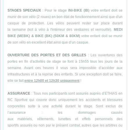
STAGES SPECIAUX
: Pour le stage
INI-BIKE (IB)
votre enfant doit se
munir de son vélo (2 roues) en bon état de fonctionnement ainsi que d'un
casque de protection. Les vélos peuvent rester sur place durant
la semaine (kot à vélo à l'intérieur des vestiaires et verrouillé).
MEDI
BIKE (MEBK) & BIKE (BK) (50KM & 80KM)
votre enfant doit se munir
de son vélo en excellent état ainsi que d’un casque.
OUVERTURE DES PORTES ET DES GRILLES
: Les ouvertures des
portes en fin d'activités de stage se font à 15h55 tous les jours de la
semaine. Avant ces heures il vous sera impossible d’accéder aux
infrastructures et à la reprise des enfants. Si une exception doit se faire,
elle se fait
entre 12h00 et 12h30 uniquement
!
ASSURANCE
: Tous nos participants sont assurés auprès d’ETHIAS en
RC Sportive qui couvre donc uniquement les accidents et blessures
corporelles suite à une activité durant le stage. Sont exclus de
l’assurance : les dommages causés
aux matériels, vêtements, lunettes et effets personnels des
sportifs assurés ou non par le présent contrat, autres que les arbitres ou