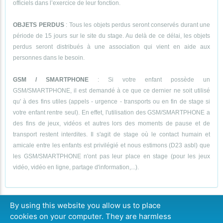
officiels dans l’exercice de leur fonction.
OBJETS PERDUS
: Tous les objets perdus seront conservés durant une
période de 15 jours sur le site du stage. Au delà de ce délai, les objets
perdus seront distribués à une association qui vient en aide aux
personnes dans le besoin.
GSM / SMARTPHONE
: Si votre enfant possède un
GSM/SMARTPHONE, il est demandé à ce que ce dernier ne soit utilisé
qu' à des fins utiles (appels - urgence - transports ou en fin de stage si
votre enfant rentre seul). En effet, l'utilisation des GSM/SMARTPHONE a
des fins de jeux, vidéos et autres lors des moments de pause et de
transport restent interdites. Il s'agit de stage où le contact humain et
amicale entre les enfants est privilégié et nous estimons (D23 asbl) que
les GSM/SMARTPHONE n'ont pas leur place en stage (pour les jeux
vidéo, vidéo en ligne, partage d'information,...).
By using this website you allow us to place
cookies on your computer. They are harmless
COMPLET