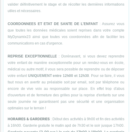
valider définitivement le stage et de récolter les dernières informations
utiles et nécessaires.
COORDONNEES ET ETAT DE SANTE DE L'ENFANT
: Assurez vous
que toutes les données médicales soient reprises dans votre compte
MyDynamix23 ainsi que toutes vos coordonnées afin de faciliter les
communications en cas d'urgence.
REPRISE EXCEPTIONNELLE
: Dorénavant, si vous devez reprendre
votre enfant de manière exceptionnelle pour un rendez-vous en école,
médical ou autre motif, il vous sera possible de reprendre ou de déposer
votre enfant
UNIQUEMENT entre 12h00 et 12h30
. Pour se faire, il vous
faut nous en avertir au préalable soit par email, soit par téléphone ou
encore de vive voix au responsable sur place. En effet trop d'abus
d'ouverture et de fermeture des grilles pour la reprise d'enfants sur une
seule journée ne garantissent pas une sécurité et une organisation
optimales sur le terrain !
HORAIRES & GARDERIES
: Début des activités à 9h00 et fin des activités
à 16h00. Garderie gratuite le matin apd de 7h30 et le soir jusque 17h00.
Garderie payante (2,00 eur.) le soir de 17h00 à 18h00. La garderie