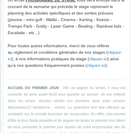
Un email
PROGRAMME DE STAGE
vous sera envoyé dans le
courant de la semaine qui précède le stage reprenant le
planning des activités spécifiques et des sorties prévues
(piscine - mini-golf - Walibi - Cinema - Karting - Koezio -
Trempo Park - Goldy - Laser Game - Bowling - Rainbow kids -
Escalade - etc...).
Pour toutes autres informations, merci de vous référer
au règlement et conditions générales de nos stages (
cliquez-
ici
), à nos informations pratiques de stage (
cliquez-ici
) ainsi
qu'à nos questions fréquemment posées (
cliquez-ici
).
ACCUEIL DU PREMIER JOUR
: Afin de gagner du temps, il vous est
conseillé de venir avant 8h30 pour garantir un accueil de vos enfants
dans les temps. Veuillez vérifier vos données dans votre session
MyDynamix23 (téléphone - email). Le paiement doit être effectué au
préalable sur le compte bancaire de l'association. En effet, cela permet
d'être le plus fluide possible et de gagner du temps le premier jour. Merci
de vous présenter le premier jour auprès de notre responsable afin de