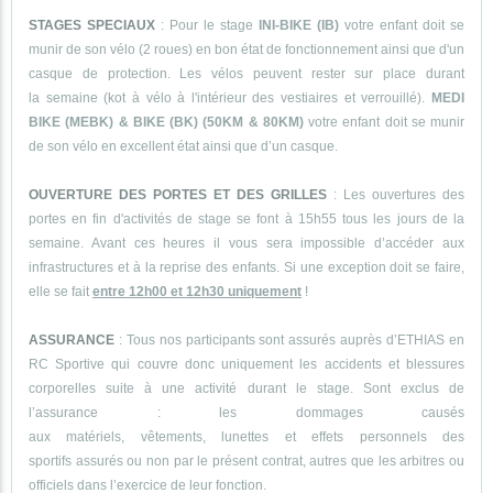
STAGES SPECIAUX
: Pour le stage
INI-BIKE (IB)
votre enfant doit se
munir de son vélo (2 roues) en bon état de fonctionnement ainsi que d'un
casque de protection. Les vélos peuvent rester sur place durant
la semaine (kot à vélo à l'intérieur des vestiaires et verrouillé).
MEDI
BIKE (MEBK) & BIKE (BK) (50KM & 80KM)
votre enfant doit se munir
de son vélo en excellent état ainsi que d’un casque.
OUVERTURE DES PORTES ET DES GRILLES
: Les ouvertures des
portes en fin d'activités de stage se font à 15h55 tous les jours de la
semaine. Avant ces heures il vous sera impossible d’accéder aux
infrastructures et à la reprise des enfants. Si une exception doit se faire,
elle se fait
entre 12h00 et 12h30 uniquement
!
ASSURANCE
: Tous nos participants sont assurés auprès d’ETHIAS en
RC Sportive qui couvre donc uniquement les accidents et blessures
corporelles suite à une activité durant le stage. Sont exclus de
l’assurance : les dommages causés
aux matériels, vêtements, lunettes et effets personnels des
sportifs assurés ou non par le présent contrat, autres que les arbitres ou
officiels dans l’exercice de leur fonction.