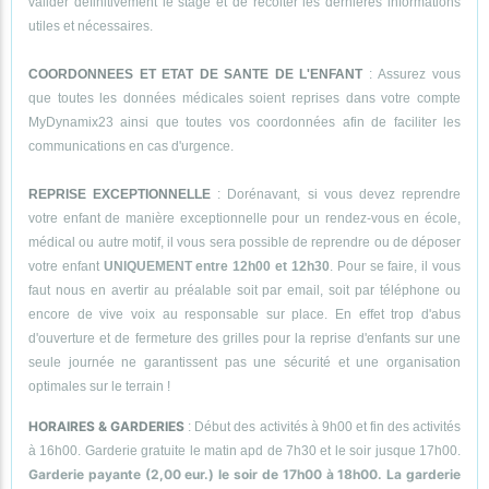
valider définitivement le stage et de récolter les dernières informations
utiles et nécessaires.
COORDONNEES ET ETAT DE SANTE DE L'ENFANT
: Assurez vous
que toutes les données médicales soient reprises dans votre compte
MyDynamix23 ainsi que toutes vos coordonnées afin de faciliter les
communications en cas d'urgence.
REPRISE EXCEPTIONNELLE
: Dorénavant, si vous devez reprendre
votre enfant de manière exceptionnelle pour un rendez-vous en école,
médical ou autre motif, il vous sera possible de reprendre ou de déposer
votre enfant
UNIQUEMENT entre 12h00 et 12h30
. Pour se faire, il vous
faut nous en avertir au préalable soit par email, soit par téléphone ou
encore de vive voix au responsable sur place. En effet trop d'abus
d'ouverture et de fermeture des grilles pour la reprise d'enfants sur une
seule journée ne garantissent pas une sécurité et une organisation
optimales sur le terrain !
HORAIRES & GARDERIES
: Début des activités à 9h00 et fin des activités
à 16h00. Garderie gratuite le matin apd de 7h30 et le soir jusque 17h00.
Garderie payante (2,00 eur.) le soir de 17h00 à 18h00. La garderie