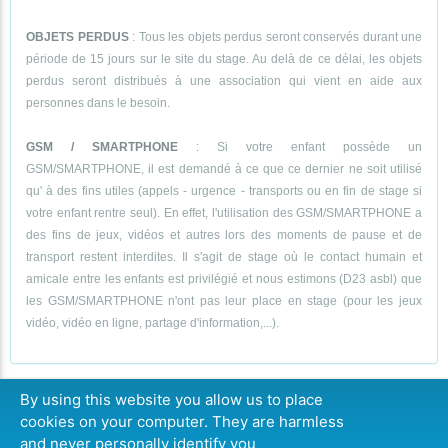
OBJETS PERDUS
: Tous les objets perdus seront conservés durant une
période de 15 jours sur le site du stage. Au delà de ce délai, les objets
perdus seront distribués à une association qui vient en aide aux
personnes dans le besoin.
GSM / SMARTPHONE
: Si votre enfant possède un
GSM/SMARTPHONE, il est demandé à ce que ce dernier ne soit utilisé
qu' à des fins utiles (appels - urgence - transports ou en fin de stage si
votre enfant rentre seul). En effet, l'utilisation des GSM/SMARTPHONE a
des fins de jeux, vidéos et autres lors des moments de pause et de
transport restent interdites. Il s'agit de stage où le contact humain et
amicale entre les enfants est privilégié et nous estimons (D23 asbl) que
les GSM/SMARTPHONE n'ont pas leur place en stage (pour les jeux
vidéo, vidéo en ligne, partage d'information,...).
By using this website you allow us to place
cookies on your computer. They are harmless
CONTINUER
and never personally identify you