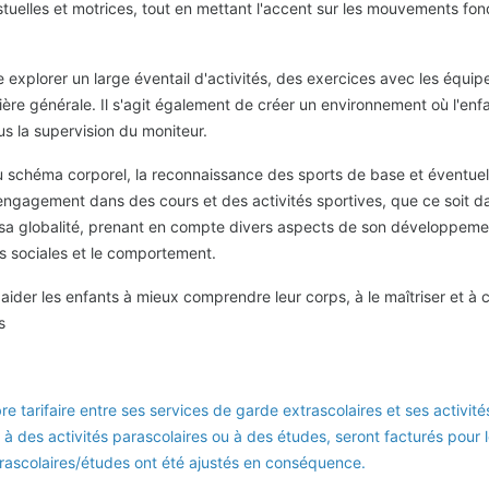
elles et motrices, tout en mettant l'accent sur les mouvements fonda
se explorer un large éventail d'activités, des exercices avec les équ
ière générale. Il s'agit également de créer un environnement où l'enfa
s la supervision du moniteur.
 du schéma corporel, la reconnaissance des sports de base et éventuell
r engagement dans des cours et des activités sportives, que ce soit
sa globalité, prenant en compte divers aspects de son développement, 
ns sociales et le comportement.
der les enfants à mieux comprendre leur corps, à le maîtriser et à c
s
bre tarifaire entre ses services de garde extrascolaires et ses activi
 à des activités parascolaires ou à des études, seront facturés pour 
 parascolaires/études ont été ajustés en conséquence.