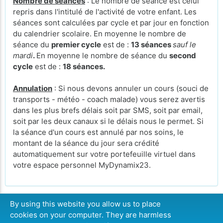
Nombre de séances
: Le nombre de séance est celui
repris dans l'intitulé de l'activité de votre enfant. Les
séances sont calculées par cycle et par jour en fonction
du calendrier scolaire. En moyenne le nombre de
séance du
premier cycle
est de :
13 séances
sauf le
mardi
.
En moyenne le nombre de séance du
second
cycle
est de :
18 séances.
Annulation
: Si nous devons annuler un cours (souci de
transports - météo - coach malade) vous serez avertis
dans les plus brefs délais soit par SMS, soit par email,
soit par les deux canaux si le délais nous le permet. Si
la séance d'un cours est annulé par nos soins, le
montant de la séance du jour sera crédité
automatiquement sur votre portefeuille virtuel dans
votre espace personnel MyDynamix23.
By using this website you allow us to place
cookies on your computer. They are harmless
CONTINUER