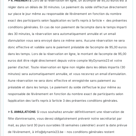
> 4. PAIEMENTS
Lors de la réservation en ligne, un acompte de 95,00 euros est à
régler dans un délais de 30 minutes. Le paiement du solde s’effectue directement
sur place le jour même au responsable de l’évènement en fonction du nombre
exact des participants selon l’application es tarifs repris à l’article « des présentes
conditions générales. En cas de non paiement de l’acompte dans le temps imparti
des 30 minutes, la réservation sera automatiquement annulée et un email
d’annulation vous sera envoyé dans ce même sens. Aucune réservation ne sera
donc effective et validée sans le paiement préalable de l’acompte de 95,00 euros
dans les temps. Lors de la réservation en ligne, le montant de l’acompte de 95,00
euros doit être réglé directement depuis votre compte MyDynamix23 et votre
panier d'achat. Toute réservation en ligne non réglée dans les délais impartis (30
minutes) sera automatiquement annulée, et vous recevrez un email d'annulation.
Aune réservation ne sera donc effective et enregistrée sans paiement au
préalable et dans les temps. Le paiement du solde s’effectue le jour même au
responsable de l’évènement en fonction du nombre exact de participants selon
l’application des tarifs repris à l’article 3 des présentes conditions générales.
> 5. ANNULATIONS
Si vous souhaitez annuler définitivement une réservation de
fête d’anniversaire, vous devez obligatoirement prévenir notre secrétariat par
mail, au plus tard 30 jours ouvrables (6 semaines calendrier) avant la date prévue
de l'évènement, à info@dynamix23.be - nos conditions générales restent