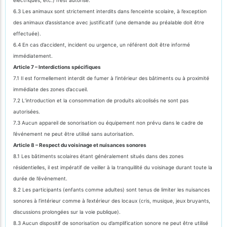
6.3 Les animaux sont strictement interdits dans l’enceinte scolaire, à l’exception
des animaux d’assistance avec justificatif (une demande au préalable doit être
effectuée).
6.4 En cas d’accident, incident ou urgence, un référent doit être informé
immédiatement.
Article 7 – Interdictions spécifiques
7.1 Il est formellement interdit de fumer à l’intérieur des bâtiments ou à proximité
immédiate des zones d’accueil.
7.2 L’introduction et la consommation de produits alcoolisés ne sont pas
autorisées.
7.3 Aucun appareil de sonorisation ou équipement non prévu dans le cadre de
l’événement ne peut être utilisé sans autorisation.
Article 8 – Respect du voisinage et nuisances sonores
8.1 Les bâtiments scolaires étant généralement situés dans des zones
résidentielles, il est impératif de veiller à la tranquillité du voisinage durant toute la
durée de l’événement.
8.2 Les participants (enfants comme adultes) sont tenus de limiter les nuisances
sonores à l’intérieur comme à l’extérieur des locaux (cris, musique, jeux bruyants,
discussions prolongées sur la voie publique).
8.3 Aucun dispositif de sonorisation ou d’amplification sonore ne peut être utilisé