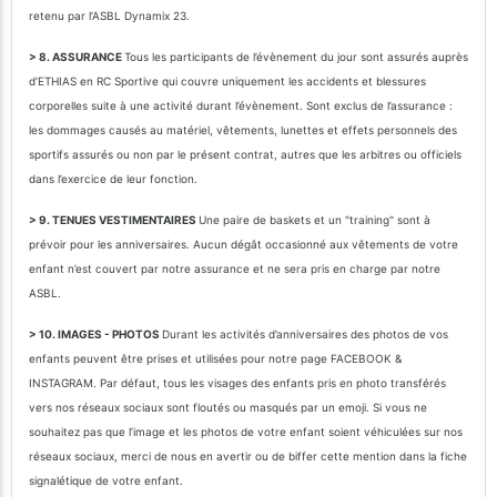
retenu par l’ASBL Dynamix 23.
> 8. ASSURANCE
Tous les participants de l’évènement du jour sont assurés auprès
d’ETHIAS en RC Sportive qui couvre uniquement les accidents et blessures
corporelles suite à une activité durant l’évènement. Sont exclus de l’assurance :
les dommages causés au matériel, vêtements, lunettes et effets personnels des
sportifs assurés ou non par le présent contrat, autres que les arbitres ou officiels
dans l’exercice de leur fonction.
> 9. TENUES VESTIMENTAIRES
Une paire de baskets et un "training" sont à
prévoir pour les anniversaires. Aucun dégât occasionné aux vêtements de votre
enfant n’est couvert par notre assurance et ne sera pris en charge par notre
ASBL.
> 10. IMAGES - PHOTOS
Durant les activités d’anniversaires des photos de vos
enfants peuvent être prises et utilisées pour notre page FACEBOOK &
INSTAGRAM. Par défaut, tous les visages des enfants pris en photo transférés
vers nos réseaux sociaux sont floutés ou masqués par un emoji. Si vous ne
souhaitez pas que l’image et les photos de votre enfant soient véhiculées sur nos
réseaux sociaux, merci de nous en avertir ou de biffer cette mention dans la fiche
signalétique de votre enfant.