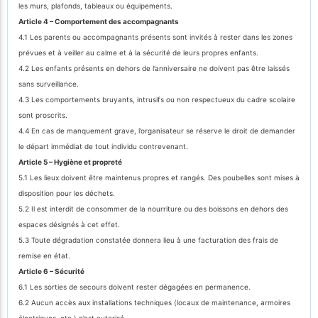
les murs, plafonds, tableaux ou équipements.
Article 4 – Comportement des accompagnants
4.1 Les parents ou accompagnants présents sont invités à rester dans les zones
prévues et à veiller au calme et à la sécurité de leurs propres enfants.
4.2 Les enfants présents en dehors de l’anniversaire ne doivent pas être laissés
sans surveillance.
4.3 Les comportements bruyants, intrusifs ou non respectueux du cadre scolaire
sont proscrits.
4.4 En cas de manquement grave, l’organisateur se réserve le droit de demander
le départ immédiat de tout individu contrevenant.
Article 5 – Hygiène et propreté
5.1 Les lieux doivent être maintenus propres et rangés. Des poubelles sont mises à
disposition pour les déchets.
5.2 Il est interdit de consommer de la nourriture ou des boissons en dehors des
espaces désignés à cet effet.
5.3 Toute dégradation constatée donnera lieu à une facturation des frais de
remise en état.
Article 6 – Sécurité
6.1 Les sorties de secours doivent rester dégagées en permanence.
6.2 Aucun accès aux installations techniques (locaux de maintenance, armoires
électriques, etc.) n’est autorisé.