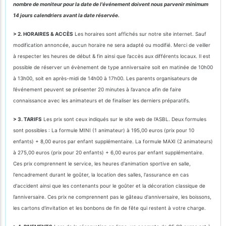
nombre de moniteur pour la date de l'événement doivent nous parvenir minimum
14 jours calendriers avant la date réservée.
> 2. HORAIRES & ACCÈS
Les horaires sont affichés sur notre site internet. Sauf
modification annoncée, aucun horaire ne sera adapté ou modifié. Merci de veiller
à respecter les heures de début & fin ainsi que l’accès aux différents locaux. Il est
possible de réserver un évènement de type anniversaire soit en matinée de 10h00
à 13h00, soit en après-midi de 14h00 à 17h00. Les parents organisateurs de
l’événement peuvent se présenter 20 minutes à l’avance afin de faire
connaissance avec les animateurs et de finaliser les derniers préparatifs.
> 3. TARIFS
Les prix sont ceux indiqués sur le site web de l'ASBL. Deux formules
sont possibles : La formule MINI (1 animateur) à 195,00 euros (prix pour 10
enfants) + 8,00 euros par enfant supplémentaire. La formule MAXI (2 animateurs)
à 275,00 euros (prix pour 20 enfants) + 6,00 euros par enfant supplémentaire.
Ces prix comprennent le service, les heures d'animation sportive en salle,
l'encadrement durant le goûter, la location des salles, l'assurance en cas
d'accident ainsi que les contenants pour le goûter et la décoration classique de
l’anniversaire. Ces prix ne comprennent pas le gâteau d'anniversaire, les boissons,
les cartons d'invitation et les bonbons de fin de fête qui restent à votre charge.