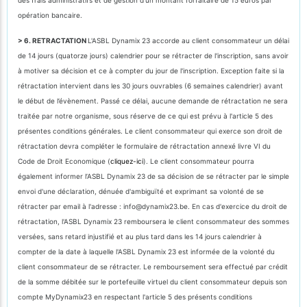
opération bancaire.
> 6. RETRACTATION
L'ASBL Dynamix 23 accorde au client consommateur un délai
de 14 jours (quatorze jours) calendrier pour se rétracter de l'inscription, sans avoir
à motiver sa décision et ce à compter du jour de l'inscription. Exception faite si la
rétractation intervient dans les 30 jours ouvrables (6 semaines calendrier) avant
le début de l’évènement. Passé ce délai, aucune demande de rétractation ne sera
traitée par notre organisme, sous réserve de ce qui est prévu à l'article 5 des
présentes conditions générales. Le client consommateur qui exerce son droit de
rétractation devra compléter le formulaire de rétractation annexé livre VI du
Code de Droit Economique (
cliquez-ici
). Le client consommateur pourra
également informer l’ASBL Dynamix 23 de sa décision de se rétracter par le simple
envoi d'une déclaration, dénuée d'ambiguïté et exprimant sa volonté de se
rétracter par email à l'adresse : info@dynamix23.be. En cas d'exercice du droit de
rétractation, l'ASBL Dynamix 23 remboursera le client consommateur des sommes
versées, sans retard injustifié et au plus tard dans les 14 jours calendrier à
compter de la date à laquelle l'ASBL Dynamix 23 est informée de la volonté du
client consommateur de se rétracter. Le remboursement sera effectué par crédit
de la somme débitée sur le portefeuille virtuel du client consommateur depuis son
compte MyDynamix23 en respectant l'article 5 des présents conditions