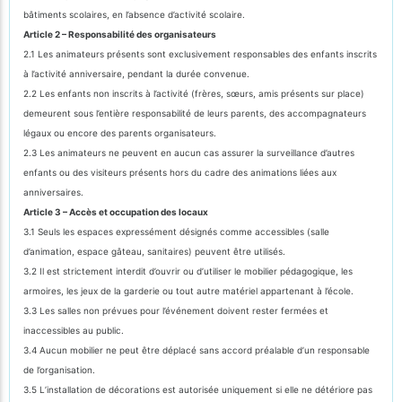
bâtiments scolaires, en l’absence d’activité scolaire.
Article 2 – Responsabilité des organisateurs
2.1 Les animateurs présents sont exclusivement responsables des enfants inscrits
à l’activité anniversaire, pendant la durée convenue.
2.2 Les enfants non inscrits à l’activité (frères, sœurs, amis présents sur place)
demeurent sous l’entière responsabilité de leurs parents, des accompagnateurs
légaux ou encore des parents organisateurs.
2.3 Les animateurs ne peuvent en aucun cas assurer la surveillance d’autres
enfants ou des visiteurs présents hors du cadre des animations liées aux
anniversaires.
Article 3 – Accès et occupation des locaux
3.1 Seuls les espaces expressément désignés comme accessibles (salle
d’animation, espace gâteau, sanitaires) peuvent être utilisés.
3.2 Il est strictement interdit d’ouvrir ou d’utiliser le mobilier pédagogique, les
armoires, les jeux de la garderie ou tout autre matériel appartenant à l’école.
3.3 Les salles non prévues pour l’événement doivent rester fermées et
inaccessibles au public.
3.4 Aucun mobilier ne peut être déplacé sans accord préalable d’un responsable
de l’organisation.
3.5 L’installation de décorations est autorisée uniquement si elle ne détériore pas