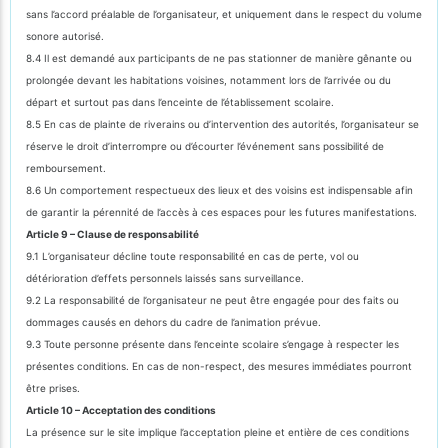
sans l’accord préalable de l’organisateur, et uniquement dans le respect du volume
sonore autorisé.
8.4 Il est demandé aux participants de ne pas stationner de manière gênante ou
prolongée devant les habitations voisines, notamment lors de l’arrivée ou du
départ et surtout pas dans l’enceinte de l’établissement scolaire.
8.5 En cas de plainte de riverains ou d’intervention des autorités, l’organisateur se
réserve le droit d’interrompre ou d’écourter l’événement sans possibilité de
remboursement.
8.6 Un comportement respectueux des lieux et des voisins est indispensable afin
de garantir la pérennité de l’accès à ces espaces pour les futures manifestations.
Article 9 – Clause de responsabilité
9.1 L’organisateur décline toute responsabilité en cas de perte, vol ou
détérioration d’effets personnels laissés sans surveillance.
9.2 La responsabilité de l’organisateur ne peut être engagée pour des faits ou
dommages causés en dehors du cadre de l’animation prévue.
9.3 Toute personne présente dans l’enceinte scolaire s’engage à respecter les
présentes conditions. En cas de non-respect, des mesures immédiates pourront
être prises.
Article 10 – Acceptation des conditions
La présence sur le site implique l’acceptation pleine et entière de ces conditions