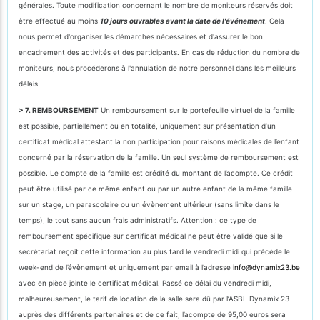
générales. Toute modification concernant le nombre de moniteurs réservés doit
être effectué au moins
10 jours ouvrables avant la date de l'événement
. Cela
nous permet d'organiser les démarches nécessaires et d'assurer le bon
encadrement des activités et des participants. En cas de réduction du nombre de
moniteurs, nous procéderons à l'annulation de notre personnel dans les meilleurs
délais.
> 7. REMBOURSEMENT
Un remboursement sur le portefeuille virtuel de la famille
est possible, partiellement ou en totalité, uniquement sur présentation d’un
certificat médical attestant la non participation pour raisons médicales de l’enfant
concerné par la réservation de la famille. Un seul système de remboursement est
possible. Le compte de la famille est crédité du montant de l’acompte. Ce crédit
peut être utilisé par ce même enfant ou par un autre enfant de la même famille
sur un stage, un parascolaire ou un évènement ultérieur (sans limite dans le
temps), le tout sans aucun frais administratifs. Attention : ce type de
remboursement spécifique sur certificat médical ne peut être validé que si le
secrétariat reçoit cette information au plus tard le vendredi midi qui précède le
week-end de l’évènement et uniquement par email à l’adresse
info@dynamix23.be
avec en pièce jointe le certificat médical. Passé ce délai du vendredi midi,
malheureusement, le tarif de location de la salle sera dû par l’ASBL Dynamix 23
auprès des différents partenaires et de ce fait, l’acompte de 95,00 euros sera