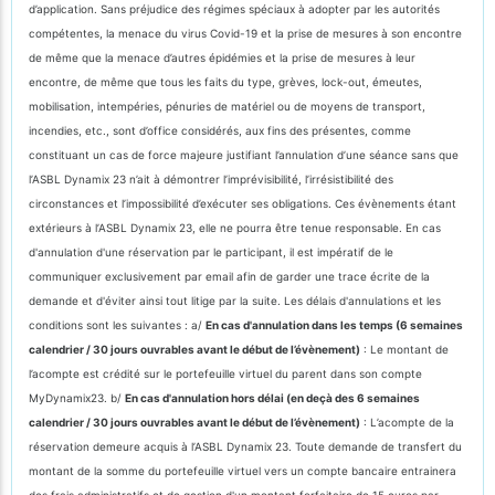
d’application. Sans préjudice des régimes spéciaux à adopter par les autorités
compétentes, la menace du virus Covid-19 et la prise de mesures à son encontre
de même que la menace d’autres épidémies et la prise de mesures à leur
encontre, de même que tous les faits du type, grèves, lock-out, émeutes,
mobilisation, intempéries, pénuries de matériel ou de moyens de transport,
incendies, etc., sont d’office considérés, aux fins des présentes, comme
constituant un cas de force majeure justifiant l’annulation d’une séance sans que
l’ASBL Dynamix 23 n’ait à démontrer l’imprévisibilité, l’irrésistibilité des
circonstances et l’impossibilité d’exécuter ses obligations. Ces évènements étant
extérieurs à l’ASBL Dynamix 23, elle ne pourra être tenue responsable. En cas
d'annulation d'une réservation par le participant, il est impératif de le
communiquer exclusivement par email afin de garder une trace écrite de la
demande et d'éviter ainsi tout litige par la suite. Les délais d'annulations et les
conditions sont les suivantes : a/
En cas d'annulation dans les temps (6 semaines
calendrier / 30 jours ouvrables avant le début de l’évènement)
: Le montant de
l’acompte est crédité sur le portefeuille virtuel du parent dans son compte
MyDynamix23. b/
En cas d'annulation hors délai (en deçà des 6 semaines
calendrier / 30 jours ouvrables avant le début de l’évènement)
: L’acompte de la
réservation demeure acquis à l’ASBL Dynamix 23. Toute demande de transfert du
montant de la somme du portefeuille virtuel vers un compte bancaire entrainera
des frais administratifs et de gestion d'un montant forfaitaire de 15 euros par