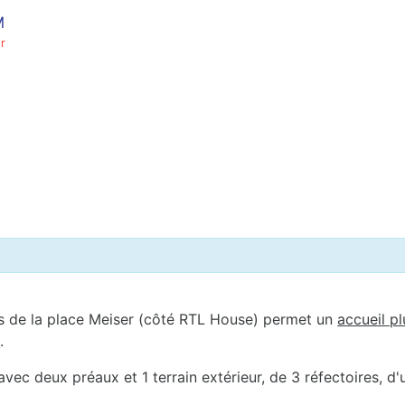
M
r
s de la place Meiser (côté RTL House) permet un
accueil pl
s
.
ec deux préaux et 1 terrain extérieur, de 3 réfectoires, d'u