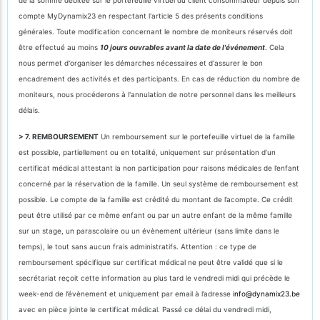
compte MyDynamix23 en respectant l'article 5 des présents conditions
générales. Toute modification concernant le nombre de moniteurs réservés doit
être effectué au moins
10 jours ouvrables avant la date de l'événement
. Cela
nous permet d'organiser les démarches nécessaires et d'assurer le bon
encadrement des activités et des participants. En cas de réduction du nombre de
moniteurs, nous procéderons à l'annulation de notre personnel dans les meilleurs
délais.
> 7. REMBOURSEMENT
Un remboursement sur le portefeuille virtuel de la famille
est possible, partiellement ou en totalité, uniquement sur présentation d’un
certificat médical attestant la non participation pour raisons médicales de l’enfant
concerné par la réservation de la famille. Un seul système de remboursement est
possible. Le compte de la famille est crédité du montant de l’acompte. Ce crédit
peut être utilisé par ce même enfant ou par un autre enfant de la même famille
sur un stage, un parascolaire ou un évènement ultérieur (sans limite dans le
temps), le tout sans aucun frais administratifs. Attention : ce type de
remboursement spécifique sur certificat médical ne peut être validé que si le
secrétariat reçoit cette information au plus tard le vendredi midi qui précède le
week-end de l’évènement et uniquement par email à l’adresse
info@dynamix23.be
avec en pièce jointe le certificat médical. Passé ce délai du vendredi midi,