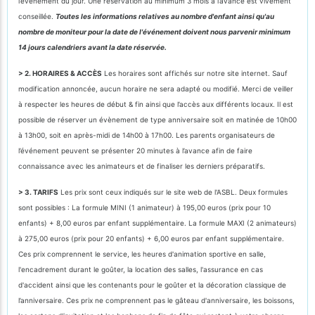
l’évènement du jour. Une réservation au minimum 3 mois à l’avance est vivement
conseillée.
Toutes les informations relatives au nombre d'enfant ainsi qu'au
nombre de moniteur pour la date de l'événement doivent nous parvenir minimum
14 jours calendriers avant la date réservée.
> 2. HORAIRES & ACCÈS
Les horaires sont affichés sur notre site internet. Sauf
modification annoncée, aucun horaire ne sera adapté ou modifié. Merci de veiller
à respecter les heures de début & fin ainsi que l’accès aux différents locaux. Il est
possible de réserver un évènement de type anniversaire soit en matinée de 10h00
à 13h00, soit en après-midi de 14h00 à 17h00. Les parents organisateurs de
l’événement peuvent se présenter 20 minutes à l’avance afin de faire
connaissance avec les animateurs et de finaliser les derniers préparatifs.
> 3. TARIFS
Les prix sont ceux indiqués sur le site web de l'ASBL. Deux formules
sont possibles : La formule MINI (1 animateur) à 195,00 euros (prix pour 10
enfants) + 8,00 euros par enfant supplémentaire. La formule MAXI (2 animateurs)
à 275,00 euros (prix pour 20 enfants) + 6,00 euros par enfant supplémentaire.
Ces prix comprennent le service, les heures d'animation sportive en salle,
l'encadrement durant le goûter, la location des salles, l'assurance en cas
d'accident ainsi que les contenants pour le goûter et la décoration classique de
l’anniversaire. Ces prix ne comprennent pas le gâteau d'anniversaire, les boissons,