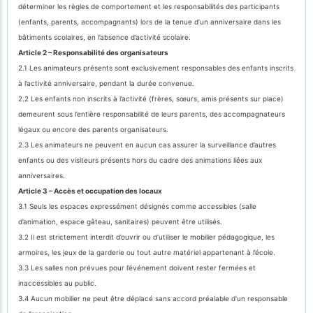
déterminer les règles de comportement et les responsabilités des participants
(enfants, parents, accompagnants) lors de la tenue d’un anniversaire dans les
bâtiments scolaires, en l’absence d’activité scolaire.
Article 2 – Responsabilité des organisateurs
2.1 Les animateurs présents sont exclusivement responsables des enfants inscrits
à l’activité anniversaire, pendant la durée convenue.
2.2 Les enfants non inscrits à l’activité (frères, sœurs, amis présents sur place)
demeurent sous l’entière responsabilité de leurs parents, des accompagnateurs
légaux ou encore des parents organisateurs.
2.3 Les animateurs ne peuvent en aucun cas assurer la surveillance d’autres
enfants ou des visiteurs présents hors du cadre des animations liées aux
anniversaires.
Article 3 – Accès et occupation des locaux
3.1 Seuls les espaces expressément désignés comme accessibles (salle
d’animation, espace gâteau, sanitaires) peuvent être utilisés.
3.2 Il est strictement interdit d’ouvrir ou d’utiliser le mobilier pédagogique, les
armoires, les jeux de la garderie ou tout autre matériel appartenant à l’école.
3.3 Les salles non prévues pour l’événement doivent rester fermées et
inaccessibles au public.
3.4 Aucun mobilier ne peut être déplacé sans accord préalable d’un responsable