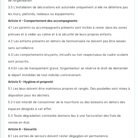
de l’organisation.
3.5 L’installation de décorations est autorisée uniquement si elle ne détériore pas
les murs, plafonds, tableaux ou équipements.
Article 4 – Comportement des accompagnants
4.1 Les parents ou accompagnants présents sont invités à rester dans les zones
prévues et à veiller au calme et à la sécurité de leurs propres enfants.
4.2 Les enfants présents en dehors de l’anniversaire ne doivent pas être laissés
sans surveillance.
4.3 Les comportements bruyants, intrusifs ou non respectueux du cadre scolaire
sont proscrits.
4.4 En cas de manquement grave, l’organisateur se réserve le droit de demander
le départ immédiat de tout individu contrevenant.
Article 5 – Hygiène et propreté
5.1 Les lieux doivent être maintenus propres et rangés. Des poubelles sont mises à
disposition pour les déchets.
5.2 Il est interdit de consommer de la nourriture ou des boissons en dehors des
espaces désignés à cet effet.
5.3 Toute dégradation constatée donnera lieu à une facturation des frais de
remise en état.
Article 6 – Sécurité
6.1 Les sorties de secours doivent rester dégagées en permanence.