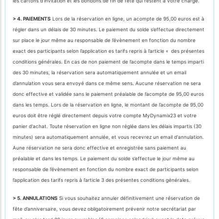
les cartons d'invitation et les bonbons de fin de fête qui restent à votre charge.
> 4. PAIEMENTS
Lors de la réservation en ligne, un acompte de 95,00 euros est à
régler dans un délais de 30 minutes. Le paiement du solde s’effectue directement
sur place le jour même au responsable de l’évènement en fonction du nombre
exact des participants selon l’application es tarifs repris à l’article « des présentes
conditions générales. En cas de non paiement de l’acompte dans le temps imparti
des 30 minutes, la réservation sera automatiquement annulée et un email
d’annulation vous sera envoyé dans ce même sens. Aucune réservation ne sera
donc effective et validée sans le paiement préalable de l’acompte de 95,00 euros
dans les temps. Lors de la réservation en ligne, le montant de l’acompte de 95,00
euros doit être réglé directement depuis votre compte MyDynamix23 et votre
panier d'achat. Toute réservation en ligne non réglée dans les délais impartis (30
minutes) sera automatiquement annulée, et vous recevrez un email d'annulation.
Aune réservation ne sera donc effective et enregistrée sans paiement au
préalable et dans les temps. Le paiement du solde s’effectue le jour même au
responsable de l’évènement en fonction du nombre exact de participants selon
l’application des tarifs repris à l’article 3 des présentes conditions générales.
> 5. ANNULATIONS
Si vous souhaitez annuler définitivement une réservation de
fête d’anniversaire, vous devez obligatoirement prévenir notre secrétariat par