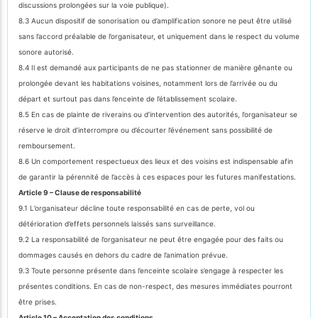
discussions prolongées sur la voie publique).
8.3 Aucun dispositif de sonorisation ou d’amplification sonore ne peut être utilisé
sans l’accord préalable de l’organisateur, et uniquement dans le respect du volume
sonore autorisé.
8.4 Il est demandé aux participants de ne pas stationner de manière gênante ou
prolongée devant les habitations voisines, notamment lors de l’arrivée ou du
départ et surtout pas dans l’enceinte de l’établissement scolaire.
8.5 En cas de plainte de riverains ou d’intervention des autorités, l’organisateur se
réserve le droit d’interrompre ou d’écourter l’événement sans possibilité de
remboursement.
8.6 Un comportement respectueux des lieux et des voisins est indispensable afin
de garantir la pérennité de l’accès à ces espaces pour les futures manifestations.
Article 9 – Clause de responsabilité
9.1 L’organisateur décline toute responsabilité en cas de perte, vol ou
détérioration d’effets personnels laissés sans surveillance.
9.2 La responsabilité de l’organisateur ne peut être engagée pour des faits ou
dommages causés en dehors du cadre de l’animation prévue.
9.3 Toute personne présente dans l’enceinte scolaire s’engage à respecter les
présentes conditions. En cas de non-respect, des mesures immédiates pourront
être prises.
Article 10 – Acceptation des conditions