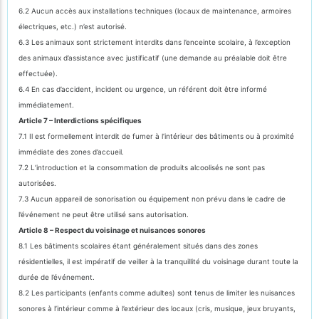
6.2 Aucun accès aux installations techniques (locaux de maintenance, armoires
électriques, etc.) n’est autorisé.
6.3 Les animaux sont strictement interdits dans l’enceinte scolaire, à l’exception
des animaux d’assistance avec justificatif (une demande au préalable doit être
effectuée).
6.4 En cas d’accident, incident ou urgence, un référent doit être informé
immédiatement.
Article 7 – Interdictions spécifiques
7.1 Il est formellement interdit de fumer à l’intérieur des bâtiments ou à proximité
immédiate des zones d’accueil.
7.2 L’introduction et la consommation de produits alcoolisés ne sont pas
autorisées.
7.3 Aucun appareil de sonorisation ou équipement non prévu dans le cadre de
l’événement ne peut être utilisé sans autorisation.
Article 8 – Respect du voisinage et nuisances sonores
8.1 Les bâtiments scolaires étant généralement situés dans des zones
résidentielles, il est impératif de veiller à la tranquillité du voisinage durant toute la
durée de l’événement.
8.2 Les participants (enfants comme adultes) sont tenus de limiter les nuisances
sonores à l’intérieur comme à l’extérieur des locaux (cris, musique, jeux bruyants,