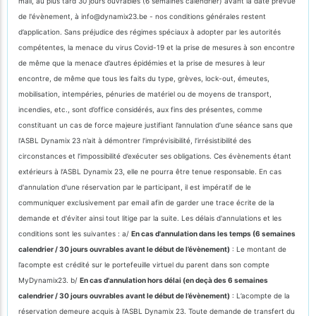
mail, au plus tard 30 jours ouvrables (6 semaines calendrier) avant la date prévue
de l'évènement, à info@dynamix23.be - nos conditions générales restent
d’application. Sans préjudice des régimes spéciaux à adopter par les autorités
compétentes, la menace du virus Covid-19 et la prise de mesures à son encontre
de même que la menace d’autres épidémies et la prise de mesures à leur
encontre, de même que tous les faits du type, grèves, lock-out, émeutes,
mobilisation, intempéries, pénuries de matériel ou de moyens de transport,
incendies, etc., sont d’office considérés, aux fins des présentes, comme
constituant un cas de force majeure justifiant l’annulation d’une séance sans que
l’ASBL Dynamix 23 n’ait à démontrer l’imprévisibilité, l’irrésistibilité des
circonstances et l’impossibilité d’exécuter ses obligations. Ces évènements étant
extérieurs à l’ASBL Dynamix 23, elle ne pourra être tenue responsable. En cas
d'annulation d'une réservation par le participant, il est impératif de le
communiquer exclusivement par email afin de garder une trace écrite de la
demande et d'éviter ainsi tout litige par la suite. Les délais d'annulations et les
conditions sont les suivantes : a/
En cas d'annulation dans les temps (6 semaines
calendrier / 30 jours ouvrables avant le début de l’évènement)
: Le montant de
l’acompte est crédité sur le portefeuille virtuel du parent dans son compte
MyDynamix23. b/
En cas d'annulation hors délai (en deçà des 6 semaines
calendrier / 30 jours ouvrables avant le début de l’évènement)
: L’acompte de la
réservation demeure acquis à l’ASBL Dynamix 23. Toute demande de transfert du