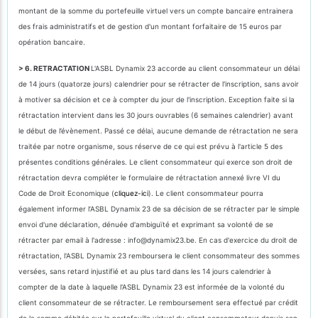
montant de la somme du portefeuille virtuel vers un compte bancaire entrainera
des frais administratifs et de gestion d'un montant forfaitaire de 15 euros par
opération bancaire.
> 6. RETRACTATION
L'ASBL Dynamix 23 accorde au client consommateur un délai
de 14 jours (quatorze jours) calendrier pour se rétracter de l'inscription, sans avoir
à motiver sa décision et ce à compter du jour de l'inscription. Exception faite si la
rétractation intervient dans les 30 jours ouvrables (6 semaines calendrier) avant
le début de l’évènement. Passé ce délai, aucune demande de rétractation ne sera
traitée par notre organisme, sous réserve de ce qui est prévu à l'article 5 des
présentes conditions générales. Le client consommateur qui exerce son droit de
rétractation devra compléter le formulaire de rétractation annexé livre VI du
Code de Droit Economique (
cliquez-ici
). Le client consommateur pourra
également informer l’ASBL Dynamix 23 de sa décision de se rétracter par le simple
envoi d'une déclaration, dénuée d'ambiguïté et exprimant sa volonté de se
rétracter par email à l'adresse : info@dynamix23.be. En cas d'exercice du droit de
rétractation, l'ASBL Dynamix 23 remboursera le client consommateur des sommes
versées, sans retard injustifié et au plus tard dans les 14 jours calendrier à
compter de la date à laquelle l'ASBL Dynamix 23 est informée de la volonté du
client consommateur de se rétracter. Le remboursement sera effectué par crédit
de la somme débitée sur le portefeuille virtuel du client consommateur depuis son