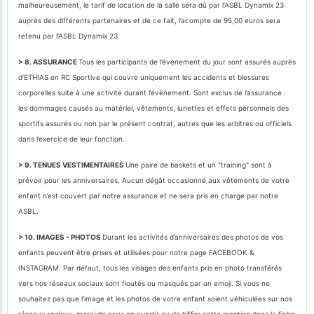
malheureusement, le tarif de location de la salle sera dû par l’ASBL Dynamix 23
auprès des différents partenaires et de ce fait, l’acompte de 95,00 euros sera
retenu par l’ASBL Dynamix 23.
> 8. ASSURANCE
Tous les participants de l’évènement du jour sont assurés auprès
d’ETHIAS en RC Sportive qui couvre uniquement les accidents et blessures
corporelles suite à une activité durant l’évènement. Sont exclus de l’assurance :
les dommages causés au matériel, vêtements, lunettes et effets personnels des
sportifs assurés ou non par le présent contrat, autres que les arbitres ou officiels
dans l’exercice de leur fonction.
> 9. TENUES VESTIMENTAIRES
Une paire de baskets et un "training" sont à
prévoir pour les anniversaires. Aucun dégât occasionné aux vêtements de votre
enfant n’est couvert par notre assurance et ne sera pris en charge par notre
ASBL.
> 10. IMAGES - PHOTOS
Durant les activités d’anniversaires des photos de vos
enfants peuvent être prises et utilisées pour notre page FACEBOOK &
INSTAGRAM. Par défaut, tous les visages des enfants pris en photo transférés
vers nos réseaux sociaux sont floutés ou masqués par un emoji. Si vous ne
souhaitez pas que l’image et les photos de votre enfant soient véhiculées sur nos
réseaux sociaux, merci de nous en avertir ou de biffer cette mention dans la fiche