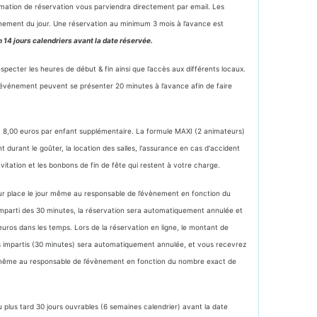
rmation de réservation vous parviendra directement par email. Les
ènement du jour. Une réservation au minimum 3 mois à l’avance est
 14 jours calendriers avant la date réservée.
specter les heures de début & fin ainsi que l’accès aux différents locaux.
l’événement peuvent se présenter 20 minutes à l’avance afin de faire
) + 8,00 euros par enfant supplémentaire. La formule MAXI (2 animateurs)
durant le goûter, la location des salles, l'assurance en cas d'accident
nvitation et les bonbons de fin de fête qui restent à votre charge.
sur place le jour même au responsable de l’évènement en fonction du
s imparti des 30 minutes, la réservation sera automatiquement annulée et
ros dans les temps. Lors de la réservation en ligne, le montant de
is impartis (30 minutes) sera automatiquement annulée, et vous recevrez
ur même au responsable de l’évènement en fonction du nombre exact de
u plus tard 30 jours ouvrables (6 semaines calendrier) avant la date