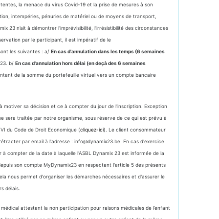
tentes, la menace du virus Covid-19 et la prise de mesures à son
tion, intempéries, pénuries de matériel ou de moyens de transport,
3 n’ait à démontrer l’imprévisibilité, l’irrésistibilité des circonstances
vation par le participant, il est impératif de le
sont les suivantes : a/
En cas d'annulation dans les temps (6 semaines
x23. b/
En cas d'annulation hors délai (en deçà des 6 semaines
tant de la somme du portefeuille virtuel vers un compte bancaire
 motiver sa décision et ce à compter du jour de l'inscription. Exception
ne sera traitée par notre organisme, sous réserve de ce qui est prévu à
e VI du Code de Droit Economique (
cliquez-ici
). Le client consommateur
rétracter par email à l'adresse : info@dynamix23.be. En cas d'exercice
r à compter de la date à laquelle l'ASBL Dynamix 23 est informée de la
 depuis son compte MyDynamix23 en respectant l'article 5 des présents
Cela nous permet d'organiser les démarches nécessaires et d'assurer le
s délais.
t médical attestant la non participation pour raisons médicales de l’enfant