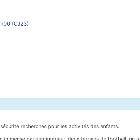
h00 (CJ23)
 sécurité recherchés pour les activités des enfants.
n immense parking intérieur, deux terrains de football, un te