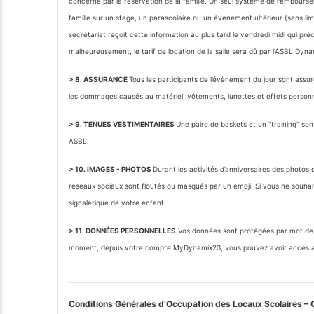
concerné par la réservation de la famille. Un seul système de rembourse
famille sur un stage, un parascolaire ou un évènement ultérieur (sans lim
secrétariat reçoit cette information au plus tard le vendredi midi qui p
malheureusement, le tarif de location de la salle sera dû par l’ASBL Dyn
> 8. ASSURANCE
Tous les participants de l’évènement du jour sont assu
les dommages causés au matériel, vêtements, lunettes et effets personnels
> 9. TENUES VESTIMENTAIRES
Une paire de baskets et un "training" so
ASBL.
> 10. IMAGES - PHOTOS
Durant les activités d’anniversaires des photo
réseaux sociaux sont floutés ou masqués par un emoji. Si vous ne souhait
signalétique de votre enfant.
> 11. DONNÉES PERSONNELLES
Vos données sont protégées par mot de p
moment, depuis votre compte MyDynamix23, vous pouvez avoir accès à 
Conditions Générales d’Occupation des Locaux Scolaires – 