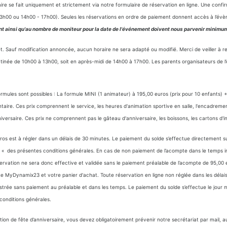
e se fait uniquement et strictement via notre formulaire de réservation en ligne. Une confi
- 13h00 ou 14h00 - 17h00). Seules les réservations en ordre de paiement donnent accès à l’év
nt ainsi qu'au nombre de moniteur pour la date de l'événement doivent nous parvenir minimum
et. Sauf modification annoncée, aucun horaire ne sera adapté ou modifié. Merci de veiller à re
atinée de 10h00 à 13h00, soit en après-midi de 14h00 à 17h00. Les parents organisateurs de 
.
formules sont possibles : La formule MINI (1 animateur) à 195,00 euros (prix pour 10 enfants
ire. Ces prix comprennent le service, les heures d'animation sportive en salle, l'encadrement 
niversaire. Ces prix ne comprennent pas le gâteau d'anniversaire, les boissons, les cartons d'i
ros est à régler dans un délais de 30 minutes. Le paiement du solde s’effectue directement 
rticle « des présentes conditions générales. En cas de non paiement de l’acompte dans le temp
ation ne sera donc effective et validée sans le paiement préalable de l’acompte de 95,00 eu
te MyDynamix23 et votre panier d'achat. Toute réservation en ligne non réglée dans les déla
gistrée sans paiement au préalable et dans les temps. Le paiement du solde s’effectue le jo
s conditions générales.
ion de fête d’anniversaire, vous devez obligatoirement prévenir notre secrétariat par mail, a