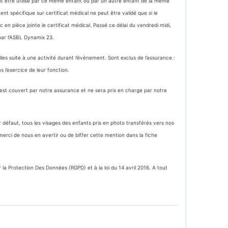
eut être utilisé par ce même enfant ou par un autre enfant de la même
nt spécifique sur certificat médical ne peut être validé que si le
 en pièce jointe le certificat médical. Passé ce délai du vendredi midi,
 par l’ASBL Dynamix 23.
es suite à une activité durant l’évènement. Sont exclus de l’assurance :
 l’exercice de leur fonction.
’est couvert par notre assurance et ne sera pris en charge par notre
défaut, tous les visages des enfants pris en photo transférés vers nos
erci de nous en avertir ou de biffer cette mention dans la fiche
 Protection Des Données (RGPD) et à la loi du 14 avril 2016. A tout