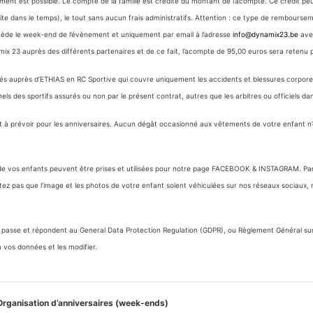
ment est possible. Le compte de la famille est crédité du montant de l’acompte. Ce crédit p
ite dans le temps), le tout sans aucun frais administratifs. Attention : ce type de rembourseme
récède le week-end de l’évènement et uniquement par email à l’adresse
info@dynamix23.be
avec
amix 23 auprès des différents partenaires et de ce fait, l’acompte de 95,00 euros sera retenu
rés auprès d’ETHIAS en RC Sportive qui couvre uniquement les accidents et blessures corporell
 des sportifs assurés ou non par le présent contrat, autres que les arbitres ou officiels dans
nt à prévoir pour les anniversaires. Aucun dégât occasionné aux vêtements de votre enfant n
s de vos enfants peuvent être prises et utilisées pour notre page FACEBOOK & INSTAGRAM. Par 
ez pas que l’image et les photos de votre enfant soient véhiculées sur nos réseaux sociaux, m
asse et répondent au General Data Protection Regulation (GDPR), ou Règlement Général sur la
vos données et les modifier.
Organisation d’anniversaires (week-ends)