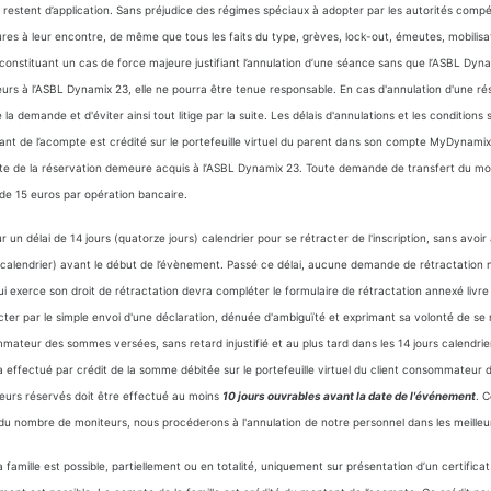
estent d’application. Sans préjudice des régimes spéciaux à adopter par les autorités compé
s à leur encontre, de même que tous les faits du type, grèves, lock-out, émeutes, mobilisa
nstituant un cas de force majeure justifiant l’annulation d’une séance sans que l’ASBL Dynamix 2
eurs à l’ASBL Dynamix 23, elle ne pourra être tenue responsable. En cas d'annulation d'une réser
demande et d'éviter ainsi tout litige par la suite. Les délais d'annulations et les conditions 
nt de l’acompte est crédité sur le portefeuille virtuel du parent dans son compte MyDynami
te de la réservation demeure acquis à l’ASBL Dynamix 23. Toute demande de transfert du mon
e de 15 euros par opération bancaire.
délai de 14 jours (quatorze jours) calendrier pour se rétracter de l'inscription, sans avoir à
nes calendrier) avant le début de l’évènement. Passé ce délai, aucune demande de rétractation 
ui exerce son droit de rétractation devra compléter le formulaire de rétractation annexé livr
ter par le simple envoi d'une déclaration, dénuée d'ambiguïté et exprimant sa volonté de se 
mateur des sommes versées, sans retard injustifié et au plus tard dans les 14 jours calendrie
effectué par crédit de la somme débitée sur le portefeuille virtuel du client consommateur
eurs réservés doit être effectué au moins
10 jours ouvrables avant la date de l'événement
. 
du nombre de moniteurs, nous procéderons à l'annulation de notre personnel dans les meilleur
 famille est possible, partiellement ou en totalité, uniquement sur présentation d’un certifica