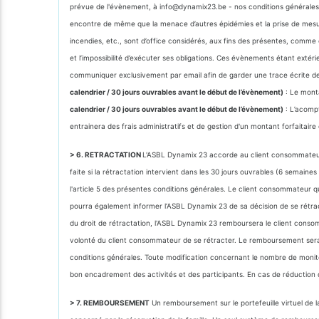
prévue de l'évènement, à info@dynamix23.be - nos conditions générales r
encontre de même que la menace d’autres épidémies et la prise de mesure
incendies, etc., sont d’office considérés, aux fins des présentes, comme co
et l’impossibilité d’exécuter ses obligations. Ces évènements étant extéri
communiquer exclusivement par email afin de garder une trace écrite de la 
calendrier / 30 jours ouvrables avant le début de l’évènement)
: Le monta
calendrier / 30 jours ouvrables avant le début de l’évènement)
: L’acomp
entrainera des frais administratifs et de gestion d'un montant forfaitair
> 6. RETRACTATION
L'ASBL Dynamix 23 accorde au client consommateur un 
faite si la rétractation intervient dans les 30 jours ouvrables (6 semai
l'article 5 des présentes conditions générales. Le client consommateur q
pourra également informer l’ASBL Dynamix 23 de sa décision de se rétrac
du droit de rétractation, l'ASBL Dynamix 23 remboursera le client consom
volonté du client consommateur de se rétracter. Le remboursement sera 
conditions générales. Toute modification concernant le nombre de monit
bon encadrement des activités et des participants. En cas de réduction 
> 7. REMBOURSEMENT
Un remboursement sur le portefeuille virtuel de la