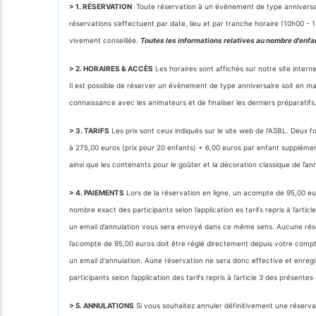
> 1. RÉSERVATION
Toute réservation à un évènement de type anniversair
réservations s’effectuent par date, lieu et par tranche horaire (10h00 
vivement conseillée.
Toutes les informations relatives au nombre d'enfa
> 2. HORAIRES & ACCÈS
Les horaires sont affichés sur notre site intern
Il est possible de réserver un évènement de type anniversaire soit en m
connaissance avec les animateurs et de finaliser les derniers préparatifs
> 3. TARIFS
Les prix sont ceux indiqués sur le site web de l'ASBL. Deux 
à 275,00 euros (prix pour 20 enfants) + 6,00 euros par enfant supplémenta
ainsi que les contenants pour le goûter et la décoration classique de l’an
> 4. PAIEMENTS
Lors de la réservation en ligne, un acompte de 95,00 eu
nombre exact des participants selon l’application es tarifs repris à l’a
un email d’annulation vous sera envoyé dans ce même sens. Aucune réserv
l’acompte de 95,00 euros doit être réglé directement depuis votre comp
un email d'annulation. Aune réservation ne sera donc effective et enre
participants selon l’application des tarifs repris à l’article 3 des présente
> 5. ANNULATIONS
Si vous souhaitez annuler définitivement une réservat