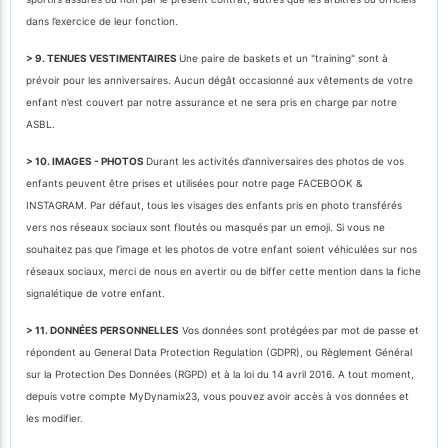
dans l’exercice de leur fonction.
> 9. TENUES VESTIMENTAIRES
Une paire de baskets et un "training" sont à
prévoir pour les anniversaires. Aucun dégât occasionné aux vêtements de votre
enfant n’est couvert par notre assurance et ne sera pris en charge par notre
ASBL.
> 10. IMAGES - PHOTOS
Durant les activités d’anniversaires des photos de vos
enfants peuvent être prises et utilisées pour notre page FACEBOOK &
INSTAGRAM. Par défaut, tous les visages des enfants pris en photo transférés
vers nos réseaux sociaux sont floutés ou masqués par un emoji. Si vous ne
souhaitez pas que l’image et les photos de votre enfant soient véhiculées sur nos
réseaux sociaux, merci de nous en avertir ou de biffer cette mention dans la fiche
signalétique de votre enfant.
> 11. DONNÉES PERSONNELLES
Vos données sont protégées par mot de passe et
répondent au General Data Protection Regulation (GDPR), ou Règlement Général
sur la Protection Des Données (RGPD) et à la loi du 14 avril 2016. A tout moment,
depuis votre compte MyDynamix23, vous pouvez avoir accès à vos données et
les modifier.