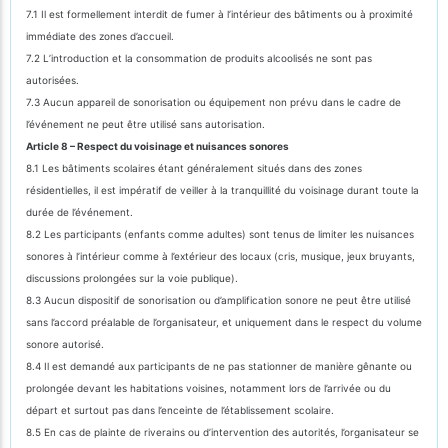
7.1 Il est formellement interdit de fumer à l’intérieur des bâtiments ou à proximité
immédiate des zones d’accueil.
7.2 L’introduction et la consommation de produits alcoolisés ne sont pas
autorisées.
7.3 Aucun appareil de sonorisation ou équipement non prévu dans le cadre de
l’événement ne peut être utilisé sans autorisation.
Article 8 – Respect du voisinage et nuisances sonores
8.1 Les bâtiments scolaires étant généralement situés dans des zones
résidentielles, il est impératif de veiller à la tranquillité du voisinage durant toute la
durée de l’événement.
8.2 Les participants (enfants comme adultes) sont tenus de limiter les nuisances
sonores à l’intérieur comme à l’extérieur des locaux (cris, musique, jeux bruyants,
discussions prolongées sur la voie publique).
8.3 Aucun dispositif de sonorisation ou d’amplification sonore ne peut être utilisé
sans l’accord préalable de l’organisateur, et uniquement dans le respect du volume
sonore autorisé.
8.4 Il est demandé aux participants de ne pas stationner de manière gênante ou
prolongée devant les habitations voisines, notamment lors de l’arrivée ou du
départ et surtout pas dans l’enceinte de l’établissement scolaire.
8.5 En cas de plainte de riverains ou d’intervention des autorités, l’organisateur se