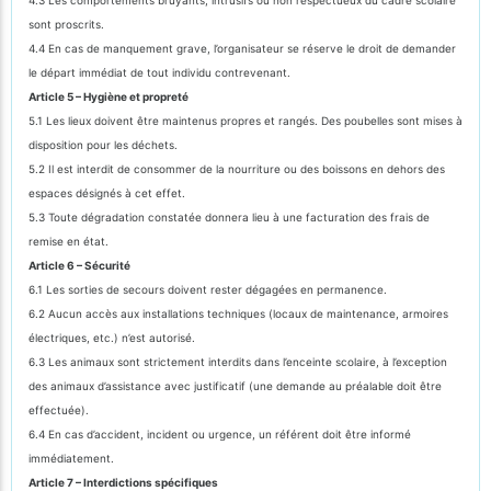
sont proscrits.
4.4 En cas de manquement grave, l’organisateur se réserve le droit de demander
le départ immédiat de tout individu contrevenant.
Article 5 – Hygiène et propreté
5.1 Les lieux doivent être maintenus propres et rangés. Des poubelles sont mises à
disposition pour les déchets.
5.2 Il est interdit de consommer de la nourriture ou des boissons en dehors des
espaces désignés à cet effet.
5.3 Toute dégradation constatée donnera lieu à une facturation des frais de
remise en état.
Article 6 – Sécurité
6.1 Les sorties de secours doivent rester dégagées en permanence.
6.2 Aucun accès aux installations techniques (locaux de maintenance, armoires
électriques, etc.) n’est autorisé.
6.3 Les animaux sont strictement interdits dans l’enceinte scolaire, à l’exception
des animaux d’assistance avec justificatif (une demande au préalable doit être
effectuée).
6.4 En cas d’accident, incident ou urgence, un référent doit être informé
immédiatement.
Article 7 – Interdictions spécifiques