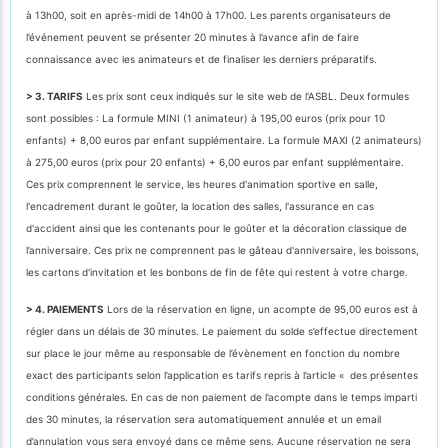
à 13h00, soit en après-midi de 14h00 à 17h00. Les parents organisateurs de
l’événement peuvent se présenter 20 minutes à l’avance afin de faire
connaissance avec les animateurs et de finaliser les derniers préparatifs.
> 3. TARIFS
Les prix sont ceux indiqués sur le site web de l'ASBL. Deux formules
sont possibles : La formule MINI (1 animateur) à 195,00 euros (prix pour 10
enfants) + 8,00 euros par enfant supplémentaire. La formule MAXI (2 animateurs)
à 275,00 euros (prix pour 20 enfants) + 6,00 euros par enfant supplémentaire.
Ces prix comprennent le service, les heures d'animation sportive en salle,
l'encadrement durant le goûter, la location des salles, l'assurance en cas
d'accident ainsi que les contenants pour le goûter et la décoration classique de
l’anniversaire. Ces prix ne comprennent pas le gâteau d'anniversaire, les boissons,
les cartons d'invitation et les bonbons de fin de fête qui restent à votre charge.
> 4. PAIEMENTS
Lors de la réservation en ligne, un acompte de 95,00 euros est à
régler dans un délais de 30 minutes. Le paiement du solde s’effectue directement
sur place le jour même au responsable de l’évènement en fonction du nombre
exact des participants selon l’application es tarifs repris à l’article « des présentes
conditions générales. En cas de non paiement de l’acompte dans le temps imparti
des 30 minutes, la réservation sera automatiquement annulée et un email
d’annulation vous sera envoyé dans ce même sens. Aucune réservation ne sera