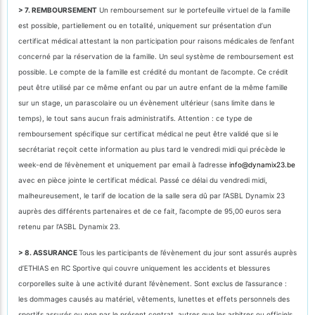
> 7. REMBOURSEMENT
Un remboursement sur le portefeuille virtuel de la famille
est possible, partiellement ou en totalité, uniquement sur présentation d’un
certificat médical attestant la non participation pour raisons médicales de l’enfant
concerné par la réservation de la famille. Un seul système de remboursement est
possible. Le compte de la famille est crédité du montant de l’acompte. Ce crédit
peut être utilisé par ce même enfant ou par un autre enfant de la même famille
sur un stage, un parascolaire ou un évènement ultérieur (sans limite dans le
temps), le tout sans aucun frais administratifs. Attention : ce type de
remboursement spécifique sur certificat médical ne peut être validé que si le
secrétariat reçoit cette information au plus tard le vendredi midi qui précède le
week-end de l’évènement et uniquement par email à l’adresse
info@dynamix23.be
avec en pièce jointe le certificat médical. Passé ce délai du vendredi midi,
malheureusement, le tarif de location de la salle sera dû par l’ASBL Dynamix 23
auprès des différents partenaires et de ce fait, l’acompte de 95,00 euros sera
retenu par l’ASBL Dynamix 23.
> 8. ASSURANCE
Tous les participants de l’évènement du jour sont assurés auprès
d’ETHIAS en RC Sportive qui couvre uniquement les accidents et blessures
corporelles suite à une activité durant l’évènement. Sont exclus de l’assurance :
les dommages causés au matériel, vêtements, lunettes et effets personnels des
sportifs assurés ou non par le présent contrat, autres que les arbitres ou officiels