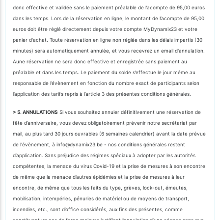
donc effective et validée sans le paiement préalable de l’acompte de 95,00 euros
dans les temps. Lors de la réservation en ligne, le montant de l’acompte de 95,00
euros doit être réglé directement depuis votre compte MyDynamix23 et votre
panier d'achat. Toute réservation en ligne non réglée dans les délais impartis (30
minutes) sera automatiquement annulée, et vous recevrez un email d'annulation.
Aune réservation ne sera donc effective et enregistrée sans paiement au
préalable et dans les temps. Le paiement du solde s’effectue le jour même au
responsable de l’évènement en fonction du nombre exact de participants selon
l’application des tarifs repris à l’article 3 des présentes conditions générales.
> 5. ANNULATIONS
Si vous souhaitez annuler définitivement une réservation de
fête d’anniversaire, vous devez obligatoirement prévenir notre secrétariat par
mail, au plus tard 30 jours ouvrables (6 semaines calendrier) avant la date prévue
de l'évènement, à info@dynamix23.be - nos conditions générales restent
d’application. Sans préjudice des régimes spéciaux à adopter par les autorités
compétentes, la menace du virus Covid-19 et la prise de mesures à son encontre
de même que la menace d’autres épidémies et la prise de mesures à leur
encontre, de même que tous les faits du type, grèves, lock-out, émeutes,
mobilisation, intempéries, pénuries de matériel ou de moyens de transport,
incendies, etc., sont d’office considérés, aux fins des présentes, comme
constituant un cas de force majeure justifiant l’annulation d’une séance sans que