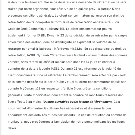
le début de l’évènement. Passé ce délai, aucune demande de rétractation ne sera
traitée par notre organisme, sous réserve de ce qui est prévu à l'article 5 des
présentes conditions générales. Le client consommateur qui exerce son droit de
rétractation devra compléter le formulaire de rétractation annexé livre VI du
Code de Droit Economique (
cliquez-ici
). Le client consommateur pourra
également informer l’ASBL Dynamix 23 de sa décision de se rétracter par le simple
envoi d'une déclaration, dénuée d'ambiguïté et exprimant sa volonté de se
rétracter par email à l'adresse : info@dynamix23.be. En cas d'exercice du droit de
rétractation, l'ASBL Dynamix 23 remboursera le client consommateur des sommes
versées, sans retard injustifié et au plus tard dans les 14 jours calendrier à
compter de la date à laquelle l'ASBL Dynamix 23 est informée de la volonté du
client consommateur de se rétracter. Le remboursement sera effectué par crédit
de la somme débitée sur le portefeuille virtuel du client consommateur depuis son
compte MyDynamix23 en respectant l'article 5 des présents conditions
générales. Toute modification concernant le nombre de moniteurs réservés doit
être effectué au moins
10 jours ouvrables avant la date de l'événement
. Cela
nous permet d'organiser les démarches nécessaires et d'assurer le bon
encadrement des activités et des participants. En cas de réduction du nombre de
moniteurs, nous procéderons à l'annulation de notre personnel dans les meilleurs
délais.