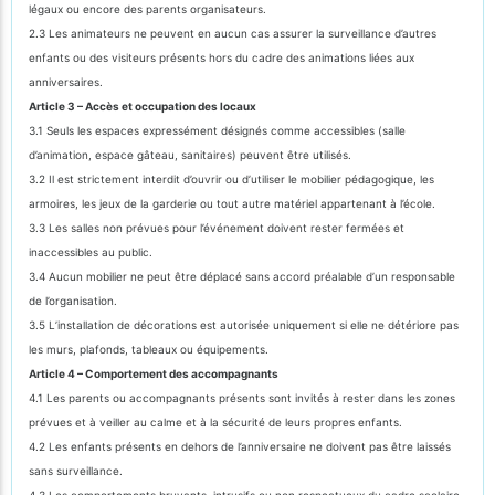
légaux ou encore des parents organisateurs.
2.3 Les animateurs ne peuvent en aucun cas assurer la surveillance d’autres
enfants ou des visiteurs présents hors du cadre des animations liées aux
anniversaires.
Article 3 – Accès et occupation des locaux
3.1 Seuls les espaces expressément désignés comme accessibles (salle
d’animation, espace gâteau, sanitaires) peuvent être utilisés.
3.2 Il est strictement interdit d’ouvrir ou d’utiliser le mobilier pédagogique, les
armoires, les jeux de la garderie ou tout autre matériel appartenant à l’école.
3.3 Les salles non prévues pour l’événement doivent rester fermées et
inaccessibles au public.
3.4 Aucun mobilier ne peut être déplacé sans accord préalable d’un responsable
de l’organisation.
3.5 L’installation de décorations est autorisée uniquement si elle ne détériore pas
les murs, plafonds, tableaux ou équipements.
Article 4 – Comportement des accompagnants
4.1 Les parents ou accompagnants présents sont invités à rester dans les zones
prévues et à veiller au calme et à la sécurité de leurs propres enfants.
4.2 Les enfants présents en dehors de l’anniversaire ne doivent pas être laissés
sans surveillance.
4.3 Les comportements bruyants, intrusifs ou non respectueux du cadre scolaire