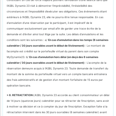
l’ASBL Dynamix 23 n’ait à démontrer l’imprévisibilité, l’irrésistibilité des
circonstances et l’impossibilité d’exécuter ses obligations. Ces évènements étant
extérieurs à l’ASBL Dynamix 23, elle ne pourra être tenue responsable. En cas
d'annulation d'une réservation par le participant, il est impératif de le
communiquer exclusivement par email afin de garder une trace écrite de la
demande et d'éviter ainsi tout litige par la suite. Les délais d'annulations et les
conditions sont les suivantes : a/
En cas d'annulation dans les temps (6 semaines
calendrier / 30 jours ouvrables avant le début de l’évènement)
: Le montant de
l’acompte est crédité sur le portefeuille virtuel du parent dans son compte
MyDynamix23. b/
En cas d'annulation hors délai (en deçà des 6 semaines
calendrier / 30 jours ouvrables avant le début de l’évènement)
: L’acompte de la
réservation demeure acquis à l’ASBL Dynamix 23. Toute demande de transfert du
montant de la somme du portefeuille virtuel vers un compte bancaire entrainera
des frais administratifs et de gestion d'un montant forfaitaire de 15 euros par
opération bancaire.
> 6. RETRACTATION
L'ASBL Dynamix 23 accorde au client consommateur un délai
de 14 jours (quatorze jours) calendrier pour se rétracter de l'inscription, sans avoir
à motiver sa décision et ce à compter du jour de l'inscription. Exception faite si la
rétractation intervient dans les 30 jours ouvrables (6 semaines calendrier) avant