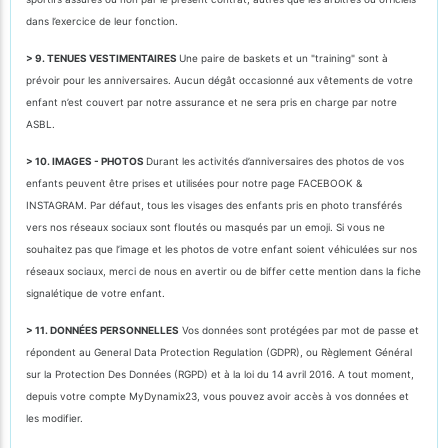
dans l’exercice de leur fonction.
> 9. TENUES VESTIMENTAIRES
Une paire de baskets et un "training" sont à
prévoir pour les anniversaires. Aucun dégât occasionné aux vêtements de votre
enfant n’est couvert par notre assurance et ne sera pris en charge par notre
ASBL.
> 10. IMAGES - PHOTOS
Durant les activités d’anniversaires des photos de vos
enfants peuvent être prises et utilisées pour notre page FACEBOOK &
INSTAGRAM. Par défaut, tous les visages des enfants pris en photo transférés
vers nos réseaux sociaux sont floutés ou masqués par un emoji. Si vous ne
souhaitez pas que l’image et les photos de votre enfant soient véhiculées sur nos
réseaux sociaux, merci de nous en avertir ou de biffer cette mention dans la fiche
signalétique de votre enfant.
> 11. DONNÉES PERSONNELLES
Vos données sont protégées par mot de passe et
répondent au General Data Protection Regulation (GDPR), ou Règlement Général
sur la Protection Des Données (RGPD) et à la loi du 14 avril 2016. A tout moment,
depuis votre compte MyDynamix23, vous pouvez avoir accès à vos données et
les modifier.