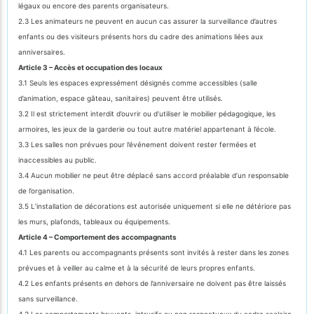
légaux ou encore des parents organisateurs.
2.3 Les animateurs ne peuvent en aucun cas assurer la surveillance d’autres
enfants ou des visiteurs présents hors du cadre des animations liées aux
anniversaires.
Article 3 – Accès et occupation des locaux
3.1 Seuls les espaces expressément désignés comme accessibles (salle
d’animation, espace gâteau, sanitaires) peuvent être utilisés.
3.2 Il est strictement interdit d’ouvrir ou d’utiliser le mobilier pédagogique, les
armoires, les jeux de la garderie ou tout autre matériel appartenant à l’école.
3.3 Les salles non prévues pour l’événement doivent rester fermées et
inaccessibles au public.
3.4 Aucun mobilier ne peut être déplacé sans accord préalable d’un responsable
de l’organisation.
3.5 L’installation de décorations est autorisée uniquement si elle ne détériore pas
les murs, plafonds, tableaux ou équipements.
Article 4 – Comportement des accompagnants
4.1 Les parents ou accompagnants présents sont invités à rester dans les zones
prévues et à veiller au calme et à la sécurité de leurs propres enfants.
4.2 Les enfants présents en dehors de l’anniversaire ne doivent pas être laissés
sans surveillance.
4.3 Les comportements bruyants, intrusifs ou non respectueux du cadre scolaire