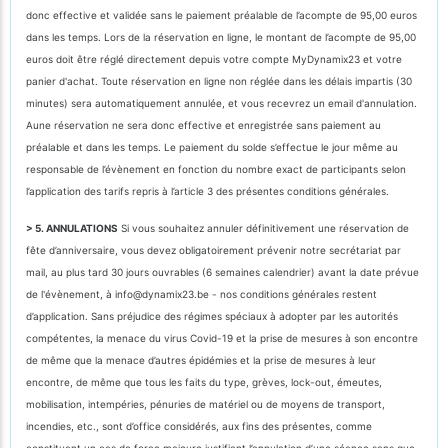
donc effective et validée sans le paiement préalable de l’acompte de 95,00 euros
dans les temps. Lors de la réservation en ligne, le montant de l’acompte de 95,00
euros doit être réglé directement depuis votre compte MyDynamix23 et votre
panier d'achat. Toute réservation en ligne non réglée dans les délais impartis (30
minutes) sera automatiquement annulée, et vous recevrez un email d'annulation.
Aune réservation ne sera donc effective et enregistrée sans paiement au
préalable et dans les temps. Le paiement du solde s’effectue le jour même au
responsable de l’évènement en fonction du nombre exact de participants selon
l’application des tarifs repris à l’article 3 des présentes conditions générales.
> 5. ANNULATIONS
Si vous souhaitez annuler définitivement une réservation de
fête d’anniversaire, vous devez obligatoirement prévenir notre secrétariat par
mail, au plus tard 30 jours ouvrables (6 semaines calendrier) avant la date prévue
de l'évènement, à info@dynamix23.be - nos conditions générales restent
d’application. Sans préjudice des régimes spéciaux à adopter par les autorités
compétentes, la menace du virus Covid-19 et la prise de mesures à son encontre
de même que la menace d’autres épidémies et la prise de mesures à leur
encontre, de même que tous les faits du type, grèves, lock-out, émeutes,
mobilisation, intempéries, pénuries de matériel ou de moyens de transport,
incendies, etc., sont d’office considérés, aux fins des présentes, comme
constituant un cas de force majeure justifiant l’annulation d’une séance sans que