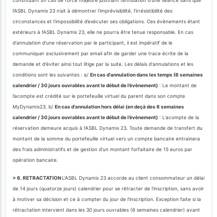
l’ASBL Dynamix 23 n’ait à démontrer l’imprévisibilité, l’irrésistibilité des
circonstances et l’impossibilité d’exécuter ses obligations. Ces évènements étant
extérieurs à l’ASBL Dynamix 23, elle ne pourra être tenue responsable. En cas
d'annulation d'une réservation par le participant, il est impératif de le
communiquer exclusivement par email afin de garder une trace écrite de la
demande et d'éviter ainsi tout litige par la suite. Les délais d'annulations et les
conditions sont les suivantes : a/
En cas d'annulation dans les temps (6 semaines
calendrier / 30 jours ouvrables avant le début de l’évènement)
: Le montant de
l’acompte est crédité sur le portefeuille virtuel du parent dans son compte
MyDynamix23. b/
En cas d'annulation hors délai (en deçà des 6 semaines
calendrier / 30 jours ouvrables avant le début de l’évènement)
: L’acompte de la
réservation demeure acquis à l’ASBL Dynamix 23. Toute demande de transfert du
montant de la somme du portefeuille virtuel vers un compte bancaire entrainera
des frais administratifs et de gestion d'un montant forfaitaire de 15 euros par
opération bancaire.
> 6. RETRACTATION
L'ASBL Dynamix 23 accorde au client consommateur un délai
de 14 jours (quatorze jours) calendrier pour se rétracter de l'inscription, sans avoir
à motiver sa décision et ce à compter du jour de l'inscription. Exception faite si la
rétractation intervient dans les 30 jours ouvrables (6 semaines calendrier) avant