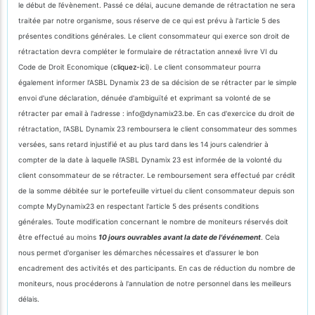
le début de l’évènement. Passé ce délai, aucune demande de rétractation ne sera
traitée par notre organisme, sous réserve de ce qui est prévu à l'article 5 des
présentes conditions générales. Le client consommateur qui exerce son droit de
rétractation devra compléter le formulaire de rétractation annexé livre VI du
Code de Droit Economique (
cliquez-ici
). Le client consommateur pourra
également informer l’ASBL Dynamix 23 de sa décision de se rétracter par le simple
envoi d'une déclaration, dénuée d'ambiguïté et exprimant sa volonté de se
rétracter par email à l'adresse : info@dynamix23.be. En cas d'exercice du droit de
rétractation, l'ASBL Dynamix 23 remboursera le client consommateur des sommes
versées, sans retard injustifié et au plus tard dans les 14 jours calendrier à
compter de la date à laquelle l'ASBL Dynamix 23 est informée de la volonté du
client consommateur de se rétracter. Le remboursement sera effectué par crédit
de la somme débitée sur le portefeuille virtuel du client consommateur depuis son
compte MyDynamix23 en respectant l'article 5 des présents conditions
générales. Toute modification concernant le nombre de moniteurs réservés doit
être effectué au moins
10 jours ouvrables avant la date de l'événement
. Cela
nous permet d'organiser les démarches nécessaires et d'assurer le bon
encadrement des activités et des participants. En cas de réduction du nombre de
moniteurs, nous procéderons à l'annulation de notre personnel dans les meilleurs
délais.