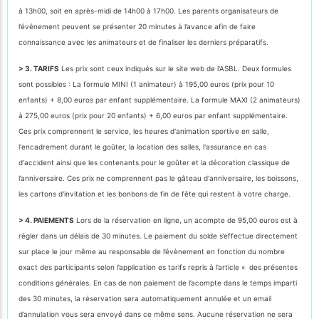
à 13h00, soit en après-midi de 14h00 à 17h00. Les parents organisateurs de
l’événement peuvent se présenter 20 minutes à l’avance afin de faire
connaissance avec les animateurs et de finaliser les derniers préparatifs.
> 3. TARIFS
Les prix sont ceux indiqués sur le site web de l'ASBL. Deux formules
sont possibles : La formule MINI (1 animateur) à 195,00 euros (prix pour 10
enfants) + 8,00 euros par enfant supplémentaire. La formule MAXI (2 animateurs)
à 275,00 euros (prix pour 20 enfants) + 6,00 euros par enfant supplémentaire.
Ces prix comprennent le service, les heures d'animation sportive en salle,
l'encadrement durant le goûter, la location des salles, l'assurance en cas
d'accident ainsi que les contenants pour le goûter et la décoration classique de
l’anniversaire. Ces prix ne comprennent pas le gâteau d'anniversaire, les boissons,
les cartons d'invitation et les bonbons de fin de fête qui restent à votre charge.
> 4. PAIEMENTS
Lors de la réservation en ligne, un acompte de 95,00 euros est à
régler dans un délais de 30 minutes. Le paiement du solde s’effectue directement
sur place le jour même au responsable de l’évènement en fonction du nombre
exact des participants selon l’application es tarifs repris à l’article « des présentes
conditions générales. En cas de non paiement de l’acompte dans le temps imparti
des 30 minutes, la réservation sera automatiquement annulée et un email
d’annulation vous sera envoyé dans ce même sens. Aucune réservation ne sera