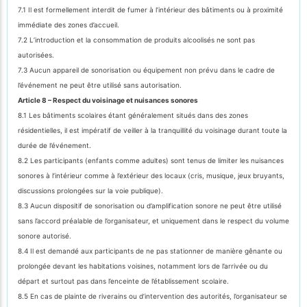
7.1 Il est formellement interdit de fumer à l’intérieur des bâtiments ou à proximité
immédiate des zones d’accueil.
7.2 L’introduction et la consommation de produits alcoolisés ne sont pas
autorisées.
7.3 Aucun appareil de sonorisation ou équipement non prévu dans le cadre de
l’événement ne peut être utilisé sans autorisation.
Article 8 – Respect du voisinage et nuisances sonores
8.1 Les bâtiments scolaires étant généralement situés dans des zones
résidentielles, il est impératif de veiller à la tranquillité du voisinage durant toute la
durée de l’événement.
8.2 Les participants (enfants comme adultes) sont tenus de limiter les nuisances
sonores à l’intérieur comme à l’extérieur des locaux (cris, musique, jeux bruyants,
discussions prolongées sur la voie publique).
8.3 Aucun dispositif de sonorisation ou d’amplification sonore ne peut être utilisé
sans l’accord préalable de l’organisateur, et uniquement dans le respect du volume
sonore autorisé.
8.4 Il est demandé aux participants de ne pas stationner de manière gênante ou
prolongée devant les habitations voisines, notamment lors de l’arrivée ou du
départ et surtout pas dans l’enceinte de l’établissement scolaire.
8.5 En cas de plainte de riverains ou d’intervention des autorités, l’organisateur se