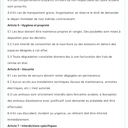
sont proscrits.
4.4 En cas de manquement grave, l’organisateur se réserve le droit de demander
le départ immédiat de tout individu contrevenant.
Article 5 – Hygiène et propreté
5.1 Les lieux doivent être maintenus propres et rangés. Des poubelles sont mises à
disposition pour les déchets.
5.2 Il est interdit de consommer de la nourriture ou des boissons en dehors des
espaces désignés à cet effet.
5.3 Toute dégradation constatée donnera lieu à une facturation des frais de
remise en état.
Article 6 – Sécurité
6.1 Les sorties de secours doivent rester dégagées en permanence.
6.2 Aucun accès aux installations techniques (locaux de maintenance, armoires
électriques, etc.) n’est autorisé.
6.3 Les animaux sont strictement interdits dans l’enceinte scolaire, à l’exception
des animaux d’assistance avec justificatif (une demande au préalable doit être
effectuée).
6.4 En cas d’accident, incident ou urgence, un référent doit être informé
immédiatement.
Article 7 – Interdictions spécifiques