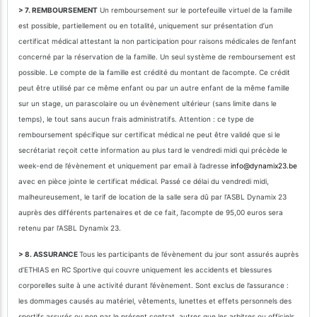
> 7. REMBOURSEMENT
Un remboursement sur le portefeuille virtuel de la famille
est possible, partiellement ou en totalité, uniquement sur présentation d’un
certificat médical attestant la non participation pour raisons médicales de l’enfant
concerné par la réservation de la famille. Un seul système de remboursement est
possible. Le compte de la famille est crédité du montant de l’acompte. Ce crédit
peut être utilisé par ce même enfant ou par un autre enfant de la même famille
sur un stage, un parascolaire ou un évènement ultérieur (sans limite dans le
temps), le tout sans aucun frais administratifs. Attention : ce type de
remboursement spécifique sur certificat médical ne peut être validé que si le
secrétariat reçoit cette information au plus tard le vendredi midi qui précède le
week-end de l’évènement et uniquement par email à l’adresse
info@dynamix23.be
avec en pièce jointe le certificat médical. Passé ce délai du vendredi midi,
malheureusement, le tarif de location de la salle sera dû par l’ASBL Dynamix 23
auprès des différents partenaires et de ce fait, l’acompte de 95,00 euros sera
retenu par l’ASBL Dynamix 23.
> 8. ASSURANCE
Tous les participants de l’évènement du jour sont assurés auprès
d’ETHIAS en RC Sportive qui couvre uniquement les accidents et blessures
corporelles suite à une activité durant l’évènement. Sont exclus de l’assurance :
les dommages causés au matériel, vêtements, lunettes et effets personnels des
sportifs assurés ou non par le présent contrat, autres que les arbitres ou officiels