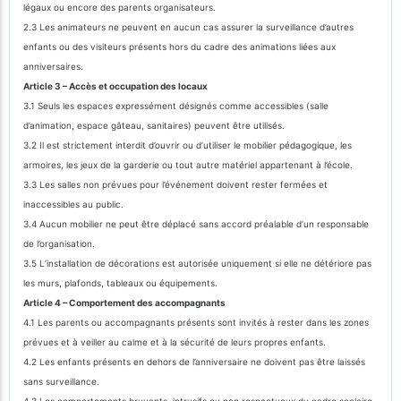
légaux ou encore des parents organisateurs.
2.3 Les animateurs ne peuvent en aucun cas assurer la surveillance d’autres
enfants ou des visiteurs présents hors du cadre des animations liées aux
anniversaires.
Article 3 – Accès et occupation des locaux
3.1 Seuls les espaces expressément désignés comme accessibles (salle
d’animation, espace gâteau, sanitaires) peuvent être utilisés.
3.2 Il est strictement interdit d’ouvrir ou d’utiliser le mobilier pédagogique, les
armoires, les jeux de la garderie ou tout autre matériel appartenant à l’école.
3.3 Les salles non prévues pour l’événement doivent rester fermées et
inaccessibles au public.
3.4 Aucun mobilier ne peut être déplacé sans accord préalable d’un responsable
de l’organisation.
3.5 L’installation de décorations est autorisée uniquement si elle ne détériore pas
les murs, plafonds, tableaux ou équipements.
Article 4 – Comportement des accompagnants
4.1 Les parents ou accompagnants présents sont invités à rester dans les zones
prévues et à veiller au calme et à la sécurité de leurs propres enfants.
4.2 Les enfants présents en dehors de l’anniversaire ne doivent pas être laissés
sans surveillance.
4.3 Les comportements bruyants, intrusifs ou non respectueux du cadre scolaire