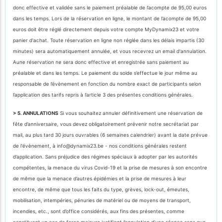
donc effective et validée sans le paiement préalable de l’acompte de 95,00 euros
dans les temps. Lors de la réservation en ligne, le montant de l’acompte de 95,00
euros doit être réglé directement depuis votre compte MyDynamix23 et votre
panier d'achat. Toute réservation en ligne non réglée dans les délais impartis (30
minutes) sera automatiquement annulée, et vous recevrez un email d'annulation.
Aune réservation ne sera donc effective et enregistrée sans paiement au
préalable et dans les temps. Le paiement du solde s’effectue le jour même au
responsable de l’évènement en fonction du nombre exact de participants selon
l’application des tarifs repris à l’article 3 des présentes conditions générales.
> 5. ANNULATIONS
Si vous souhaitez annuler définitivement une réservation de
fête d’anniversaire, vous devez obligatoirement prévenir notre secrétariat par
mail, au plus tard 30 jours ouvrables (6 semaines calendrier) avant la date prévue
de l'évènement, à info@dynamix23.be - nos conditions générales restent
d’application. Sans préjudice des régimes spéciaux à adopter par les autorités
compétentes, la menace du virus Covid-19 et la prise de mesures à son encontre
de même que la menace d’autres épidémies et la prise de mesures à leur
encontre, de même que tous les faits du type, grèves, lock-out, émeutes,
mobilisation, intempéries, pénuries de matériel ou de moyens de transport,
incendies, etc., sont d’office considérés, aux fins des présentes, comme
constituant un cas de force majeure justifiant l’annulation d’une séance sans que