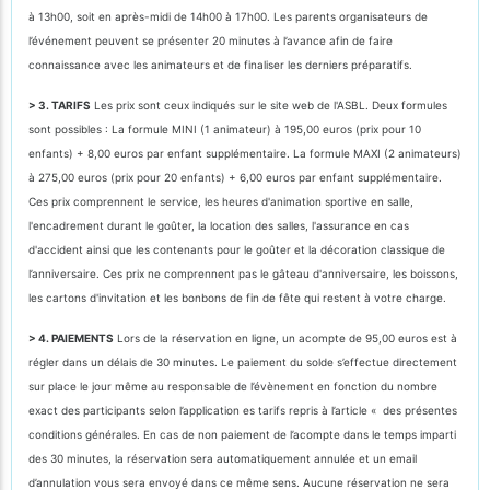
à 13h00, soit en après-midi de 14h00 à 17h00. Les parents organisateurs de
l’événement peuvent se présenter 20 minutes à l’avance afin de faire
connaissance avec les animateurs et de finaliser les derniers préparatifs.
> 3. TARIFS
Les prix sont ceux indiqués sur le site web de l'ASBL. Deux formules
sont possibles : La formule MINI (1 animateur) à 195,00 euros (prix pour 10
enfants) + 8,00 euros par enfant supplémentaire. La formule MAXI (2 animateurs)
à 275,00 euros (prix pour 20 enfants) + 6,00 euros par enfant supplémentaire.
Ces prix comprennent le service, les heures d'animation sportive en salle,
l'encadrement durant le goûter, la location des salles, l'assurance en cas
d'accident ainsi que les contenants pour le goûter et la décoration classique de
l’anniversaire. Ces prix ne comprennent pas le gâteau d'anniversaire, les boissons,
les cartons d'invitation et les bonbons de fin de fête qui restent à votre charge.
> 4. PAIEMENTS
Lors de la réservation en ligne, un acompte de 95,00 euros est à
régler dans un délais de 30 minutes. Le paiement du solde s’effectue directement
sur place le jour même au responsable de l’évènement en fonction du nombre
exact des participants selon l’application es tarifs repris à l’article « des présentes
conditions générales. En cas de non paiement de l’acompte dans le temps imparti
des 30 minutes, la réservation sera automatiquement annulée et un email
d’annulation vous sera envoyé dans ce même sens. Aucune réservation ne sera