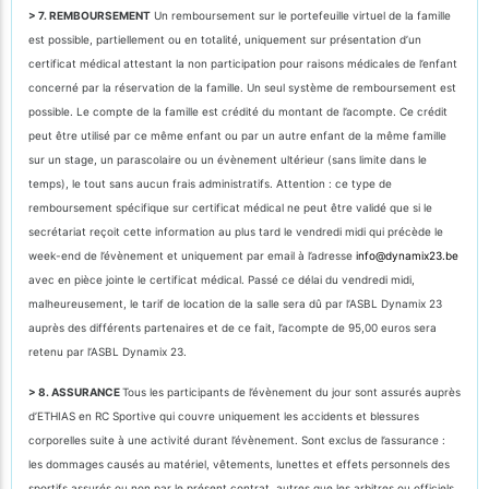
> 7. REMBOURSEMENT
Un remboursement sur le portefeuille virtuel de la famille
est possible, partiellement ou en totalité, uniquement sur présentation d’un
certificat médical attestant la non participation pour raisons médicales de l’enfant
concerné par la réservation de la famille. Un seul système de remboursement est
possible. Le compte de la famille est crédité du montant de l’acompte. Ce crédit
peut être utilisé par ce même enfant ou par un autre enfant de la même famille
sur un stage, un parascolaire ou un évènement ultérieur (sans limite dans le
temps), le tout sans aucun frais administratifs. Attention : ce type de
remboursement spécifique sur certificat médical ne peut être validé que si le
secrétariat reçoit cette information au plus tard le vendredi midi qui précède le
week-end de l’évènement et uniquement par email à l’adresse
info@dynamix23.be
avec en pièce jointe le certificat médical. Passé ce délai du vendredi midi,
malheureusement, le tarif de location de la salle sera dû par l’ASBL Dynamix 23
auprès des différents partenaires et de ce fait, l’acompte de 95,00 euros sera
retenu par l’ASBL Dynamix 23.
> 8. ASSURANCE
Tous les participants de l’évènement du jour sont assurés auprès
d’ETHIAS en RC Sportive qui couvre uniquement les accidents et blessures
corporelles suite à une activité durant l’évènement. Sont exclus de l’assurance :
les dommages causés au matériel, vêtements, lunettes et effets personnels des
sportifs assurés ou non par le présent contrat, autres que les arbitres ou officiels