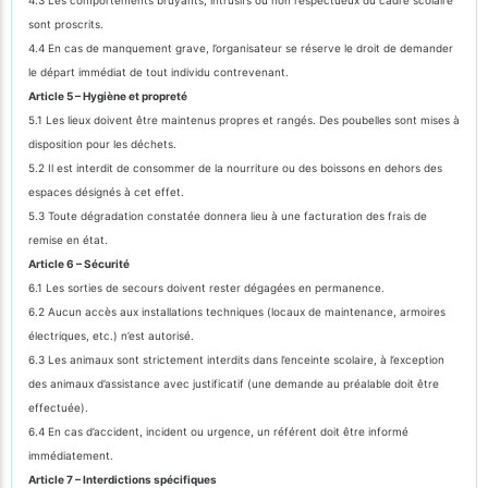
sont proscrits.
4.4 En cas de manquement grave, l’organisateur se réserve le droit de demander
le départ immédiat de tout individu contrevenant.
Article 5 – Hygiène et propreté
5.1 Les lieux doivent être maintenus propres et rangés. Des poubelles sont mises à
disposition pour les déchets.
5.2 Il est interdit de consommer de la nourriture ou des boissons en dehors des
espaces désignés à cet effet.
5.3 Toute dégradation constatée donnera lieu à une facturation des frais de
remise en état.
Article 6 – Sécurité
6.1 Les sorties de secours doivent rester dégagées en permanence.
6.2 Aucun accès aux installations techniques (locaux de maintenance, armoires
électriques, etc.) n’est autorisé.
6.3 Les animaux sont strictement interdits dans l’enceinte scolaire, à l’exception
des animaux d’assistance avec justificatif (une demande au préalable doit être
effectuée).
6.4 En cas d’accident, incident ou urgence, un référent doit être informé
immédiatement.
Article 7 – Interdictions spécifiques