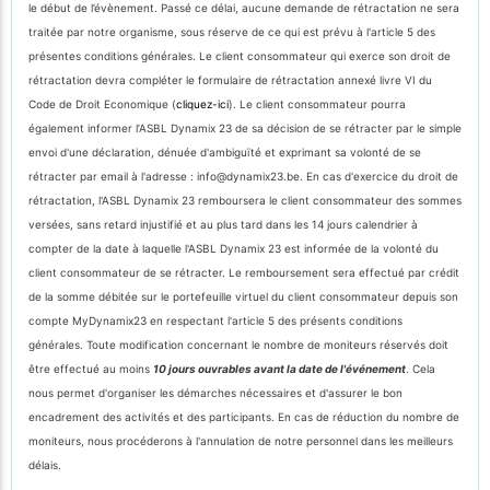
le début de l’évènement. Passé ce délai, aucune demande de rétractation ne sera
traitée par notre organisme, sous réserve de ce qui est prévu à l'article 5 des
présentes conditions générales. Le client consommateur qui exerce son droit de
rétractation devra compléter le formulaire de rétractation annexé livre VI du
Code de Droit Economique (
cliquez-ici
). Le client consommateur pourra
également informer l’ASBL Dynamix 23 de sa décision de se rétracter par le simple
envoi d'une déclaration, dénuée d'ambiguïté et exprimant sa volonté de se
rétracter par email à l'adresse : info@dynamix23.be. En cas d'exercice du droit de
rétractation, l'ASBL Dynamix 23 remboursera le client consommateur des sommes
versées, sans retard injustifié et au plus tard dans les 14 jours calendrier à
compter de la date à laquelle l'ASBL Dynamix 23 est informée de la volonté du
client consommateur de se rétracter. Le remboursement sera effectué par crédit
de la somme débitée sur le portefeuille virtuel du client consommateur depuis son
compte MyDynamix23 en respectant l'article 5 des présents conditions
générales. Toute modification concernant le nombre de moniteurs réservés doit
être effectué au moins
10 jours ouvrables avant la date de l'événement
. Cela
nous permet d'organiser les démarches nécessaires et d'assurer le bon
encadrement des activités et des participants. En cas de réduction du nombre de
moniteurs, nous procéderons à l'annulation de notre personnel dans les meilleurs
délais.