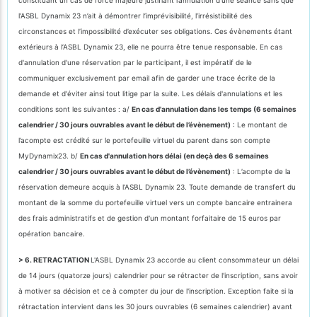
l’ASBL Dynamix 23 n’ait à démontrer l’imprévisibilité, l’irrésistibilité des
circonstances et l’impossibilité d’exécuter ses obligations. Ces évènements étant
extérieurs à l’ASBL Dynamix 23, elle ne pourra être tenue responsable. En cas
d'annulation d'une réservation par le participant, il est impératif de le
communiquer exclusivement par email afin de garder une trace écrite de la
demande et d'éviter ainsi tout litige par la suite. Les délais d'annulations et les
conditions sont les suivantes : a/
En cas d'annulation dans les temps (6 semaines
calendrier / 30 jours ouvrables avant le début de l’évènement)
: Le montant de
l’acompte est crédité sur le portefeuille virtuel du parent dans son compte
MyDynamix23. b/
En cas d'annulation hors délai (en deçà des 6 semaines
calendrier / 30 jours ouvrables avant le début de l’évènement)
: L’acompte de la
réservation demeure acquis à l’ASBL Dynamix 23. Toute demande de transfert du
montant de la somme du portefeuille virtuel vers un compte bancaire entrainera
des frais administratifs et de gestion d'un montant forfaitaire de 15 euros par
opération bancaire.
> 6. RETRACTATION
L'ASBL Dynamix 23 accorde au client consommateur un délai
de 14 jours (quatorze jours) calendrier pour se rétracter de l'inscription, sans avoir
à motiver sa décision et ce à compter du jour de l'inscription. Exception faite si la
rétractation intervient dans les 30 jours ouvrables (6 semaines calendrier) avant