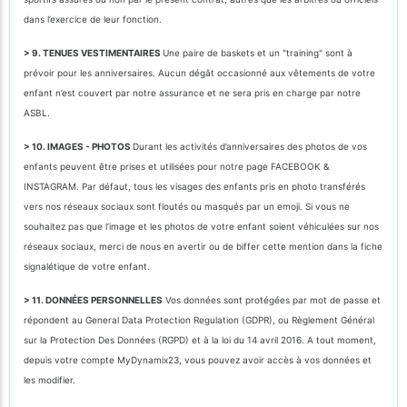
dans l’exercice de leur fonction.
> 9. TENUES VESTIMENTAIRES
Une paire de baskets et un "training" sont à
prévoir pour les anniversaires. Aucun dégât occasionné aux vêtements de votre
enfant n’est couvert par notre assurance et ne sera pris en charge par notre
ASBL.
> 10. IMAGES - PHOTOS
Durant les activités d’anniversaires des photos de vos
enfants peuvent être prises et utilisées pour notre page FACEBOOK &
INSTAGRAM. Par défaut, tous les visages des enfants pris en photo transférés
vers nos réseaux sociaux sont floutés ou masqués par un emoji. Si vous ne
souhaitez pas que l’image et les photos de votre enfant soient véhiculées sur nos
réseaux sociaux, merci de nous en avertir ou de biffer cette mention dans la fiche
signalétique de votre enfant.
> 11. DONNÉES PERSONNELLES
Vos données sont protégées par mot de passe et
répondent au General Data Protection Regulation (GDPR), ou Règlement Général
sur la Protection Des Données (RGPD) et à la loi du 14 avril 2016. A tout moment,
depuis votre compte MyDynamix23, vous pouvez avoir accès à vos données et
les modifier.