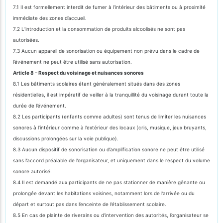
7.1 Il est formellement interdit de fumer à l’intérieur des bâtiments ou à proximité
immédiate des zones d’accueil.
7.2 L’introduction et la consommation de produits alcoolisés ne sont pas
autorisées.
7.3 Aucun appareil de sonorisation ou équipement non prévu dans le cadre de
l’événement ne peut être utilisé sans autorisation.
Article 8 – Respect du voisinage et nuisances sonores
8.1 Les bâtiments scolaires étant généralement situés dans des zones
résidentielles, il est impératif de veiller à la tranquillité du voisinage durant toute la
durée de l’événement.
8.2 Les participants (enfants comme adultes) sont tenus de limiter les nuisances
sonores à l’intérieur comme à l’extérieur des locaux (cris, musique, jeux bruyants,
discussions prolongées sur la voie publique).
8.3 Aucun dispositif de sonorisation ou d’amplification sonore ne peut être utilisé
sans l’accord préalable de l’organisateur, et uniquement dans le respect du volume
sonore autorisé.
8.4 Il est demandé aux participants de ne pas stationner de manière gênante ou
prolongée devant les habitations voisines, notamment lors de l’arrivée ou du
départ et surtout pas dans l’enceinte de l’établissement scolaire.
8.5 En cas de plainte de riverains ou d’intervention des autorités, l’organisateur se