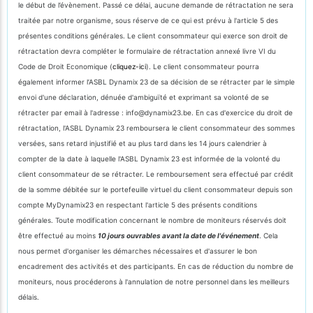
le début de l’évènement. Passé ce délai, aucune demande de rétractation ne sera
traitée par notre organisme, sous réserve de ce qui est prévu à l'article 5 des
présentes conditions générales. Le client consommateur qui exerce son droit de
rétractation devra compléter le formulaire de rétractation annexé livre VI du
Code de Droit Economique (
cliquez-ici
). Le client consommateur pourra
également informer l’ASBL Dynamix 23 de sa décision de se rétracter par le simple
envoi d'une déclaration, dénuée d'ambiguïté et exprimant sa volonté de se
rétracter par email à l'adresse : info@dynamix23.be. En cas d'exercice du droit de
rétractation, l'ASBL Dynamix 23 remboursera le client consommateur des sommes
versées, sans retard injustifié et au plus tard dans les 14 jours calendrier à
compter de la date à laquelle l'ASBL Dynamix 23 est informée de la volonté du
client consommateur de se rétracter. Le remboursement sera effectué par crédit
de la somme débitée sur le portefeuille virtuel du client consommateur depuis son
compte MyDynamix23 en respectant l'article 5 des présents conditions
générales. Toute modification concernant le nombre de moniteurs réservés doit
être effectué au moins
10 jours ouvrables avant la date de l'événement
. Cela
nous permet d'organiser les démarches nécessaires et d'assurer le bon
encadrement des activités et des participants. En cas de réduction du nombre de
moniteurs, nous procéderons à l'annulation de notre personnel dans les meilleurs
délais.