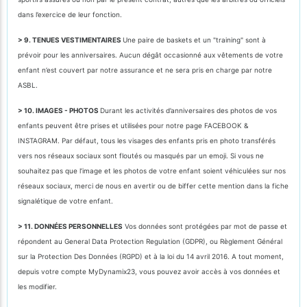
dans l’exercice de leur fonction.
> 9. TENUES VESTIMENTAIRES
Une paire de baskets et un "training" sont à
prévoir pour les anniversaires. Aucun dégât occasionné aux vêtements de votre
enfant n’est couvert par notre assurance et ne sera pris en charge par notre
ASBL.
> 10. IMAGES - PHOTOS
Durant les activités d’anniversaires des photos de vos
enfants peuvent être prises et utilisées pour notre page FACEBOOK &
INSTAGRAM. Par défaut, tous les visages des enfants pris en photo transférés
vers nos réseaux sociaux sont floutés ou masqués par un emoji. Si vous ne
souhaitez pas que l’image et les photos de votre enfant soient véhiculées sur nos
réseaux sociaux, merci de nous en avertir ou de biffer cette mention dans la fiche
signalétique de votre enfant.
> 11. DONNÉES PERSONNELLES
Vos données sont protégées par mot de passe et
répondent au General Data Protection Regulation (GDPR), ou Règlement Général
sur la Protection Des Données (RGPD) et à la loi du 14 avril 2016. A tout moment,
depuis votre compte MyDynamix23, vous pouvez avoir accès à vos données et
les modifier.