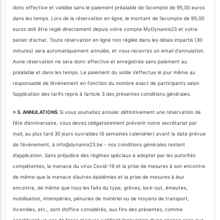
donc effective et validée sans le paiement préalable de l’acompte de 95,00 euros
dans les temps. Lors de la réservation en ligne, le montant de l’acompte de 95,00
euros doit être réglé directement depuis votre compte MyDynamix23 et votre
panier d'achat. Toute réservation en ligne non réglée dans les délais impartis (30
minutes) sera automatiquement annulée, et vous recevrez un email d'annulation.
Aune réservation ne sera donc effective et enregistrée sans paiement au
préalable et dans les temps. Le paiement du solde s’effectue le jour même au
responsable de l’évènement en fonction du nombre exact de participants selon
l’application des tarifs repris à l’article 3 des présentes conditions générales.
> 5. ANNULATIONS
Si vous souhaitez annuler définitivement une réservation de
fête d’anniversaire, vous devez obligatoirement prévenir notre secrétariat par
mail, au plus tard 30 jours ouvrables (6 semaines calendrier) avant la date prévue
de l'évènement, à info@dynamix23.be - nos conditions générales restent
d’application. Sans préjudice des régimes spéciaux à adopter par les autorités
compétentes, la menace du virus Covid-19 et la prise de mesures à son encontre
de même que la menace d’autres épidémies et la prise de mesures à leur
encontre, de même que tous les faits du type, grèves, lock-out, émeutes,
mobilisation, intempéries, pénuries de matériel ou de moyens de transport,
incendies, etc., sont d’office considérés, aux fins des présentes, comme
constituant un cas de force majeure justifiant l’annulation d’une séance sans que