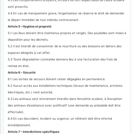
sont proscrits.
4.4 En cas de manquement grave, l’organisateur se réserve le droit de demander
le départ immédiat de tout individu contrevenant.
Article 5 – Hygiène et propreté
5.1 Les lieux doivent être maintenus propres et rangés. Des poubelles sont mises à
disposition pour les déchets.
5.2 Il est interdit de consommer de la nourriture ou des boissons en dehors des
espaces désignés à cet effet.
5.3 Toute dégradation constatée donnera lieu à une facturation des frais de
remise en état.
Article 6 – Sécurité
6.1 Les sorties de secours doivent rester dégagées en permanence.
6.2 Aucun accès aux installations techniques (locaux de maintenance, armoires
électriques, etc.) n’est autorisé.
6.3 Les animaux sont strictement interdits dans l’enceinte scolaire, à l’exception
des animaux d’assistance avec justificatif (une demande au préalable doit être
effectuée).
6.4 En cas d’accident, incident ou urgence, un référent doit être informé
immédiatement.
Article 7 – Interdictions spécifiques