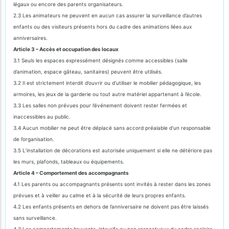
légaux ou encore des parents organisateurs.
2.3 Les animateurs ne peuvent en aucun cas assurer la surveillance d’autres
enfants ou des visiteurs présents hors du cadre des animations liées aux
anniversaires.
Article 3 – Accès et occupation des locaux
3.1 Seuls les espaces expressément désignés comme accessibles (salle
d’animation, espace gâteau, sanitaires) peuvent être utilisés.
3.2 Il est strictement interdit d’ouvrir ou d’utiliser le mobilier pédagogique, les
armoires, les jeux de la garderie ou tout autre matériel appartenant à l’école.
3.3 Les salles non prévues pour l’événement doivent rester fermées et
inaccessibles au public.
3.4 Aucun mobilier ne peut être déplacé sans accord préalable d’un responsable
de l’organisation.
3.5 L’installation de décorations est autorisée uniquement si elle ne détériore pas
les murs, plafonds, tableaux ou équipements.
Article 4 – Comportement des accompagnants
4.1 Les parents ou accompagnants présents sont invités à rester dans les zones
prévues et à veiller au calme et à la sécurité de leurs propres enfants.
4.2 Les enfants présents en dehors de l’anniversaire ne doivent pas être laissés
sans surveillance.
4.3 Les comportements bruyants, intrusifs ou non respectueux du cadre scolaire