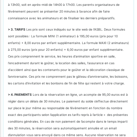
à 13h00, soit en après-midi de 14h00 à 17h00. Les parents organisateurs de
l’événement peuvent se présenter 20 minutes à l’avance afin de faire
connaissance avec les animateurs et de finaliser les derniers préparatifs.
> 3. TARIFS
Les prix sont ceux indiqués sur le site web de l'ASBL. Deux formules
sont possibles : La formule MINI (1 animateur) à 195,00 euros (prix pour 10
enfants) + 8,00 euros par enfant supplémentaire. La formule MAXI (2 animateurs)
à 275,00 euros (prix pour 20 enfants) + 6,00 euros par enfant supplémentaire.
Ces prix comprennent le service, les heures d'animation sportive en salle,
l'encadrement durant le goûter, la location des salles, l'assurance en cas
d'accident ainsi que les contenants pour le goûter et la décoration classique de
l’anniversaire. Ces prix ne comprennent pas le gâteau d'anniversaire, les boissons,
les cartons d'invitation et les bonbons de fin de fête qui restent à votre charge.
> 4. PAIEMENTS
Lors de la réservation en ligne, un acompte de 95,00 euros est à
régler dans un délais de 30 minutes. Le paiement du solde s’effectue directement
sur place le jour même au responsable de l’évènement en fonction du nombre
exact des participants selon l’application es tarifs repris à l’article « des présentes
conditions générales. En cas de non paiement de l’acompte dans le temps imparti
des 30 minutes, la réservation sera automatiquement annulée et un email
d’annulation vous sera envoyé dans ce même sens. Aucune réservation ne sera