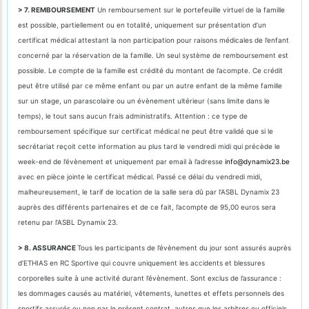
> 7. REMBOURSEMENT
Un remboursement sur le portefeuille virtuel de la famille
est possible, partiellement ou en totalité, uniquement sur présentation d’un
certificat médical attestant la non participation pour raisons médicales de l’enfant
concerné par la réservation de la famille. Un seul système de remboursement est
possible. Le compte de la famille est crédité du montant de l’acompte. Ce crédit
peut être utilisé par ce même enfant ou par un autre enfant de la même famille
sur un stage, un parascolaire ou un évènement ultérieur (sans limite dans le
temps), le tout sans aucun frais administratifs. Attention : ce type de
remboursement spécifique sur certificat médical ne peut être validé que si le
secrétariat reçoit cette information au plus tard le vendredi midi qui précède le
week-end de l’évènement et uniquement par email à l’adresse
info@dynamix23.be
avec en pièce jointe le certificat médical. Passé ce délai du vendredi midi,
malheureusement, le tarif de location de la salle sera dû par l’ASBL Dynamix 23
auprès des différents partenaires et de ce fait, l’acompte de 95,00 euros sera
retenu par l’ASBL Dynamix 23.
> 8. ASSURANCE
Tous les participants de l’évènement du jour sont assurés auprès
d’ETHIAS en RC Sportive qui couvre uniquement les accidents et blessures
corporelles suite à une activité durant l’évènement. Sont exclus de l’assurance :
les dommages causés au matériel, vêtements, lunettes et effets personnels des
sportifs assurés ou non par le présent contrat, autres que les arbitres ou officiels