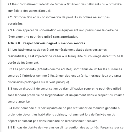
7.1 Il est formellement interdit de fumer à l’intérieur des bâtiments ou à proximité
immédiate des zones d’accueil.
7.2 L’introduction et la consommation de produits alcoolisés ne sont pas
autorisées.
7.3 Aucun appareil de sonorisation ou équipement non prévu dans le cadre de
l’événement ne peut être utilisé sans autorisation.
Article 8 – Respect du voisinage et nuisances sonores
8.1 Les bâtiments scolaires étant généralement situés dans des zones
résidentielles, il est impératif de veiller à la tranquillité du voisinage durant toute la
durée de l’événement.
8.2 Les participants (enfants comme adultes) sont tenus de limiter les nuisances
sonores à l’intérieur comme à l’extérieur des locaux (cris, musique, jeux bruyants,
discussions prolongées sur la voie publique).
8.3 Aucun dispositif de sonorisation ou d’amplification sonore ne peut être utilisé
sans l’accord préalable de l’organisateur, et uniquement dans le respect du volume
sonore autorisé.
8.4 Il est demandé aux participants de ne pas stationner de manière gênante ou
prolongée devant les habitations voisines, notamment lors de l’arrivée ou du
départ et surtout pas dans l’enceinte de l’établissement scolaire.
8.5 En cas de plainte de riverains ou d’intervention des autorités, l’organisateur se