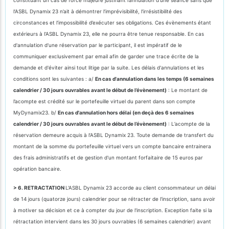
l’ASBL Dynamix 23 n’ait à démontrer l’imprévisibilité, l’irrésistibilité des
circonstances et l’impossibilité d’exécuter ses obligations. Ces évènements étant
extérieurs à l’ASBL Dynamix 23, elle ne pourra être tenue responsable. En cas
d'annulation d'une réservation par le participant, il est impératif de le
communiquer exclusivement par email afin de garder une trace écrite de la
demande et d'éviter ainsi tout litige par la suite. Les délais d'annulations et les
conditions sont les suivantes : a/
En cas d'annulation dans les temps (6 semaines
calendrier / 30 jours ouvrables avant le début de l’évènement)
: Le montant de
l’acompte est crédité sur le portefeuille virtuel du parent dans son compte
MyDynamix23. b/
En cas d'annulation hors délai (en deçà des 6 semaines
calendrier / 30 jours ouvrables avant le début de l’évènement)
: L’acompte de la
réservation demeure acquis à l’ASBL Dynamix 23. Toute demande de transfert du
montant de la somme du portefeuille virtuel vers un compte bancaire entrainera
des frais administratifs et de gestion d'un montant forfaitaire de 15 euros par
opération bancaire.
> 6. RETRACTATION
L'ASBL Dynamix 23 accorde au client consommateur un délai
de 14 jours (quatorze jours) calendrier pour se rétracter de l'inscription, sans avoir
à motiver sa décision et ce à compter du jour de l'inscription. Exception faite si la
rétractation intervient dans les 30 jours ouvrables (6 semaines calendrier) avant