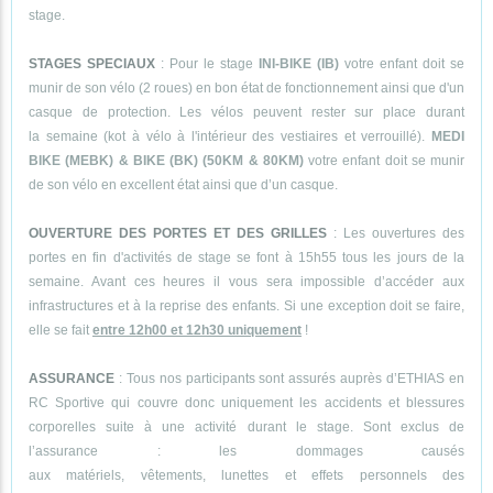
stage.
STAGES SPECIAUX
: Pour le stage
INI-BIKE (IB)
votre enfant doit se
munir de son vélo (2 roues) en bon état de fonctionnement ainsi que d'un
casque de protection. Les vélos peuvent rester sur place durant
la semaine (kot à vélo à l'intérieur des vestiaires et verrouillé).
MEDI
BIKE (MEBK) & BIKE (BK) (50KM & 80KM)
votre enfant doit se munir
de son vélo en excellent état ainsi que d’un casque.
OUVERTURE DES PORTES ET DES GRILLES
: Les ouvertures des
portes en fin d'activités de stage se font à 15h55 tous les jours de la
semaine. Avant ces heures il vous sera impossible d’accéder aux
infrastructures et à la reprise des enfants. Si une exception doit se faire,
elle se fait
entre 12h00 et 12h30 uniquement
!
ASSURANCE
: Tous nos participants sont assurés auprès d’ETHIAS en
RC Sportive qui couvre donc uniquement les accidents et blessures
corporelles suite à une activité durant le stage. Sont exclus de
l’assurance : les dommages causés
aux matériels, vêtements, lunettes et effets personnels des