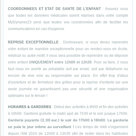
COORDONNEES ET ETAT DE SANTE DE L'ENFANT
: Assurez vous
que toutes les données médicales soient reprises dans votre compte
MyDynamix23 ainsi que toutes vos coordonnées afin de faciliter les
communications en cas d'urgence.
REPRISE EXCEPTIONNELLE
: Dorénavant, si vous devez reprendre
votre enfant de manière exceptionnelle pour un rendez-vous en école,
médical ou autre motif, il vous sera possible de reprendre ou de déposer
votre enfant
UNIQUEMENT entre 12h00 et 12h30
. Pour se faire, il vous
faut nous en avertir au préalable soit par email, soit par téléphone ou
encore de vive voix au responsable sur place. En effet trop d'abus
d'ouverture et de fermeture des grilles pour la reprise d'enfants sur une
seule journée ne garantissent pas une sécurité et une organisation
optimales sur le terrain !
HORAIRES & GARDERIES
: Début des activités à 9h00 et fin des activités
à 16h00. Garderie gratuite le matin apd de 7h30 et le soir jusque 17h00.
Garderie payante (2,00 eur.) le soir de 17h00 à 18h00. La garderie
se paie le jour même au surveillant !
Les temps de midi s'organisent
depuis l'été 2024 de 12h00 à 13h30 afin de rester dans les habitudes