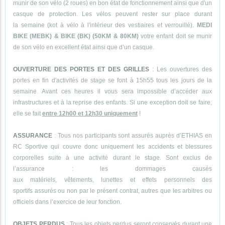
munir de son vélo (2 roues) en bon état de fonctionnement ainsi que d'un
casque de protection. Les vélos peuvent rester sur place durant
la semaine (kot à vélo à l'intérieur des vestiaires et verrouillé).
MEDI
BIKE (MEBK) & BIKE (BK) (50KM & 80KM)
votre enfant doit se munir
de son vélo en excellent état ainsi que d’un casque.
OUVERTURE DES PORTES ET DES GRILLES
: Les ouvertures des
portes en fin d'activités de stage se font à 15h55 tous les jours de la
semaine. Avant ces heures il vous sera impossible d’accéder aux
infrastructures et à la reprise des enfants. Si une exception doit se faire,
elle se fait
entre 12h00 et 12h30 uniquement
!
ASSURANCE
: Tous nos participants sont assurés auprès d’ETHIAS en
RC Sportive qui couvre donc uniquement les accidents et blessures
corporelles suite à une activité durant le stage. Sont exclus de
l’assurance : les dommages causés
aux matériels, vêtements, lunettes et effets personnels des
sportifs assurés ou non par le présent contrat, autres que les arbitres ou
officiels dans l’exercice de leur fonction.
OBJETS PERDUS
: Tous les objets perdus seront conservés durant une