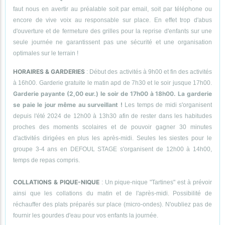
faut nous en avertir au préalable soit par email, soit par téléphone ou
encore de vive voix au responsable sur place. En effet trop d'abus
d'ouverture et de fermeture des grilles pour la reprise d'enfants sur une
seule journée ne garantissent pas une sécurité et une organisation
optimales sur le terrain !
HORAIRES & GARDERIES
: Début des activités à 9h00 et fin des activités
à 16h00. Garderie gratuite le matin apd de 7h30 et le soir jusque 17h00.
Garderie payante (2,00 eur.) le soir de 17h00 à 18h00. La garderie
se paie le jour même au surveillant !
Les temps de midi s'organisent
depuis l'été 2024 de 12h00 à 13h30 afin de rester dans les habitudes
proches des moments scolaires et de pouvoir gagner 30 minutes
d'activités dirigées en plus les après-midi. Seules les siestes pour le
groupe 3-4 ans en DEFOUL STAGE s'organisent de 12h00 à 14h00,
temps de repas compris.
COLLATIONS & PIQUE-NIQUE
: Un pique-nique "Tartines" est à prévoir
ainsi que les collations du matin et de l'après-midi. Possibilité de
réchauffer des plats préparés sur place (micro-ondes). N'oubliez pas de
fournir les gourdes d'eau pour vos enfants la journée.