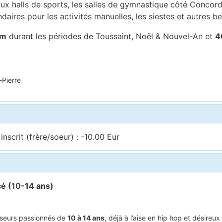
x halls de sports, les salles de gymnastique côté Concorde,
ndaires pour les activités manuelles, les siestes et autres be
um
durant les périodes de Toussaint, Noël & Nouvel-An et
4
-Pierre
nscrit (frère/soeur) : -10.00 Eur
é (10-14 ans)
nseurs passionnés de
10 à 14 ans
, déjà à l’aise en hip hop et désireu