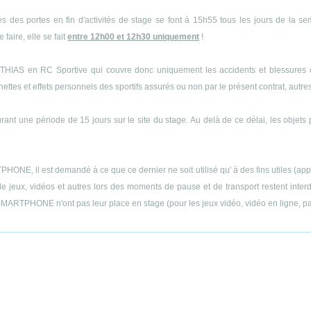
s des portes en fin d'activités de stage se font à 15h55 tous les jours de la s
 faire, elle se fait
entre 12h00 et 12h30 uniquement
!
THIAS en RC Sportive qui couvre donc uniquement les accidents et blessures cor
es et effets personnels des sportifs assurés ou non par le présent contrat, autres q
ant une période de 15 jours sur le site du stage. Au delà de ce délai, les objets 
E, il est demandé à ce que ce dernier ne soit utilisé qu' à des fins utiles (appels
 jeux, vidéos et autres lors des moments de pause et de transport restent interdit
MARTPHONE n'ont pas leur place en stage (pour les jeux vidéo, vidéo en ligne, part