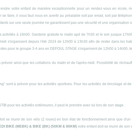
endre votre enfant de manière exceptionnelle pour un rendez-vous en école, méd
r se faire, il vous faut nous en avertir au préalable soit par email, soit par télép
enfants sur une seule journée ne garantissent pas une sécurité et une organisation op
es activités à 16h00. Garderie gratuite le matin apd de 7h30 et le soir jusque 17h0
midi s'organisent depuis l'été 2024 de 12h00 à 13h30 afin de rester dans les h
s siestes pour le groupe 3-4 ans en DEFOUL STAGE s'organisent de 12h00 à 14h00, 
 prévoir ainsi que les collations du matin et de l'après-midi. Possibilité de récha
ng" sont à prévoir pour les activités sportives. Pour les activités de bricolage et d
B pour les activités extérieures, il peut le prendre avec lui lors de son stage.
doit se munir de son vélo (2 roues) en bon état de fonctionnement ainsi que d'un 
EDI BIKE (MEBK) & BIKE (BK) (50KM & 80KM)
votre enfant doit se munir de son 