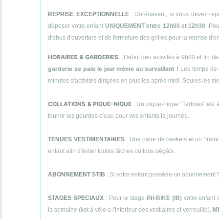
REPRISE EXCEPTIONNELLE
: Dorénavant, si vous devez repr
déposer votre enfant
UNIQUEMENT entre 12h00 et 12h30
. Pou
d'abus d'ouverture et de fermeture des grilles pour la reprise d'
HORAIRES & GARDERIES
: Début des activités à 9h00 et fin d
garderie se paie le jour même au surveillant !
Les temps de 
minutes d'activités dirigées en plus les après-midi. Seules le
COLLATIONS & PIQUE-NIQUE
: Un pique-nique "Tartines" est à
fournir les gourdes d'eau pour vos enfants la journée.
TENUES VESTIMENTAIRES
: Une paire de baskets et un "traini
enfant afin d'éviter toutes tâches ou tous dégâts.
ABONNEMENT STIB
: Si votre enfant possède un abonnement STI
STAGES SPECIAUX
: Pour le stage
INI-BIKE (IB)
votre enfant 
la semaine (kot à vélo à l'intérieur des vestiaires et verrouillé).
M