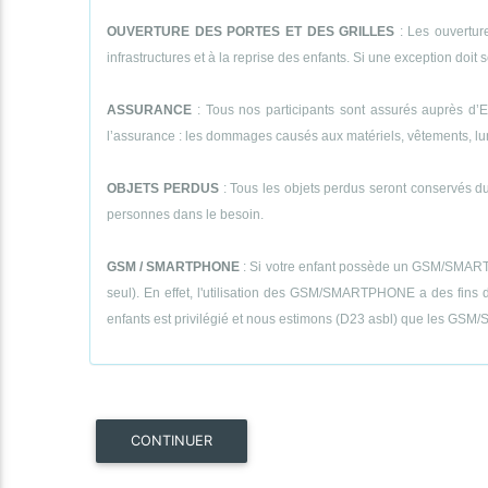
OUVERTURE DES PORTES ET DES GRILLES
: Les ouverture
infrastructures et à la reprise des enfants. Si une exception doit se
ASSURANCE
: Tous nos participants sont assurés auprès d’E
l’assurance : les dommages causés aux matériels, vêtements, lunett
OBJETS PERDUS
: Tous les objets perdus seront conservés dur
personnes dans le besoin.
GSM / SMARTPHONE
: Si votre enfant possède un GSM/SMARTPHON
seul). En effet, l'utilisation des GSM/SMARTPHONE a des fins de
enfants est privilégié et nous estimons (D23 asbl) que les GSM/S
CONTINUER