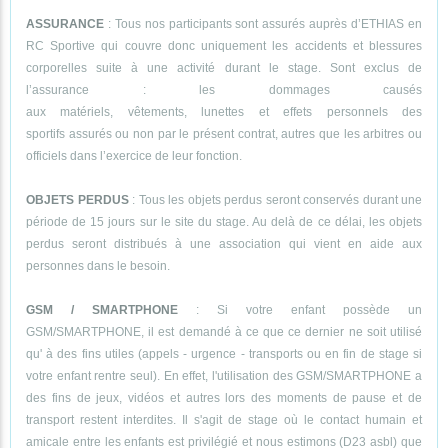
ASSURANCE
: Tous nos participants sont assurés auprès d’ETHIAS en
RC Sportive qui couvre donc uniquement les accidents et blessures
corporelles suite à une activité durant le stage. Sont exclus de
l’assurance : les dommages causés
aux matériels, vêtements, lunettes et effets personnels des
sportifs assurés ou non par le présent contrat, autres que les arbitres ou
officiels dans l’exercice de leur fonction.
OBJETS PERDUS
: Tous les objets perdus seront conservés durant une
période de 15 jours sur le site du stage. Au delà de ce délai, les objets
perdus seront distribués à une association qui vient en aide aux
personnes dans le besoin.
GSM / SMARTPHONE
: Si votre enfant possède un
GSM/SMARTPHONE, il est demandé à ce que ce dernier ne soit utilisé
qu' à des fins utiles (appels - urgence - transports ou en fin de stage si
votre enfant rentre seul). En effet, l'utilisation des GSM/SMARTPHONE a
des fins de jeux, vidéos et autres lors des moments de pause et de
transport restent interdites. Il s'agit de stage où le contact humain et
amicale entre les enfants est privilégié et nous estimons (D23 asbl) que