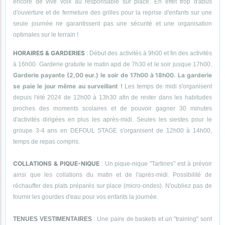
encore de vive voix au responsable sur place. En effet trop d'abus
d'ouverture et de fermeture des grilles pour la reprise d'enfants sur une
seule journée ne garantissent pas une sécurité et une organisation
optimales sur le terrain !
HORAIRES & GARDERIES
: Début des activités à 9h00 et fin des activités
à 16h00. Garderie gratuite le matin apd de 7h30 et le soir jusque 17h00.
Garderie payante (2,00 eur.) le soir de 17h00 à 18h00. La garderie
se paie le jour même au surveillant !
Les temps de midi s'organisent
depuis l'été 2024 de 12h00 à 13h30 afin de rester dans les habitudes
proches des moments scolaires et de pouvoir gagner 30 minutes
d'activités dirigées en plus les après-midi. Seules les siestes pour le
groupe 3-4 ans en DEFOUL STAGE s'organisent de 12h00 à 14h00,
temps de repas compris.
COLLATIONS & PIQUE-NIQUE
: Un pique-nique "Tartines" est à prévoir
ainsi que les collations du matin et de l'après-midi. Possibilité de
réchauffer des plats préparés sur place (micro-ondes). N'oubliez pas de
fournir les gourdes d'eau pour vos enfants la journée.
TENUES VESTIMENTAIRES
: Une paire de baskets et un "training" sont