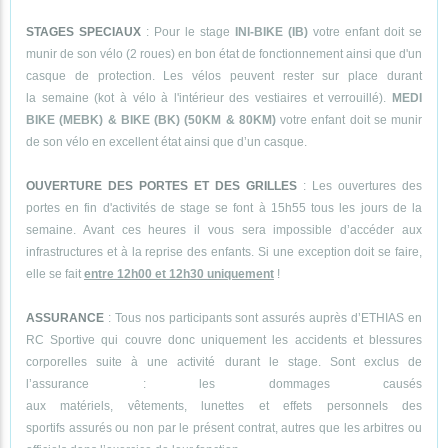
STAGES SPECIAUX
: Pour le stage
INI-BIKE (IB)
votre enfant doit se
munir de son vélo (2 roues) en bon état de fonctionnement ainsi que d'un
casque de protection. Les vélos peuvent rester sur place durant
la semaine (kot à vélo à l'intérieur des vestiaires et verrouillé).
MEDI
BIKE (MEBK) & BIKE (BK) (50KM & 80KM)
votre enfant doit se munir
de son vélo en excellent état ainsi que d’un casque.
OUVERTURE DES PORTES ET DES GRILLES
: Les ouvertures des
portes en fin d'activités de stage se font à 15h55 tous les jours de la
semaine. Avant ces heures il vous sera impossible d’accéder aux
infrastructures et à la reprise des enfants. Si une exception doit se faire,
elle se fait
entre 12h00 et 12h30 uniquement
!
ASSURANCE
: Tous nos participants sont assurés auprès d’ETHIAS en
RC Sportive qui couvre donc uniquement les accidents et blessures
corporelles suite à une activité durant le stage. Sont exclus de
l’assurance : les dommages causés
aux matériels, vêtements, lunettes et effets personnels des
sportifs assurés ou non par le présent contrat, autres que les arbitres ou