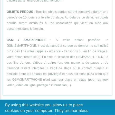
officiels dans l’exercice de leur fonction.
OBJETS PERDUS
: Tous les objets perdus seront conservés durant une
période de 15 jours sur le site du stage. Au delà de ce délai, les objets
perdus seront distribués à une association qui vient en aide aux
personnes dans le besoin.
GSM / SMARTPHONE
: Si votre enfant possède un
GSM/SMARTPHONE, il est demandé à ce que ce dernier ne soit utilisé
qu' à des fins utiles (appels - urgence - transports ou en fin de stage si
votre enfant rentre seul). En effet, l'utilisation des GSM/SMARTPHONE a
des fins de jeux, vidéos et autres lors des moments de pause et de
transport restent interdites. Il s'agit de stage où le contact humain et
amicale entre les enfants est privilégié et nous estimons (D23 asbl) que
les GSM/SMARTPHONE n'ont pas leur place en stage (pour les jeux
vidéo, vidéo en ligne, partage d'information,...).
By using this website you allow us to place
cookies on your computer. They are harmless
CONTINUER