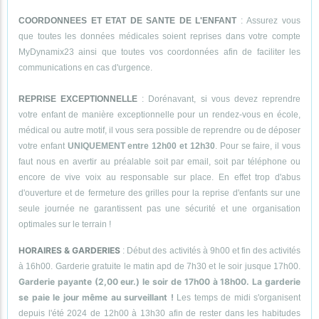
COORDONNEES ET ETAT DE SANTE DE L'ENFANT
: Assurez vous
que toutes les données médicales soient reprises dans votre compte
MyDynamix23 ainsi que toutes vos coordonnées afin de faciliter les
communications en cas d'urgence.
REPRISE EXCEPTIONNELLE
: Dorénavant, si vous devez reprendre
votre enfant de manière exceptionnelle pour un rendez-vous en école,
médical ou autre motif, il vous sera possible de reprendre ou de déposer
votre enfant
UNIQUEMENT entre 12h00 et 12h30
. Pour se faire, il vous
faut nous en avertir au préalable soit par email, soit par téléphone ou
encore de vive voix au responsable sur place. En effet trop d'abus
d'ouverture et de fermeture des grilles pour la reprise d'enfants sur une
seule journée ne garantissent pas une sécurité et une organisation
optimales sur le terrain !
HORAIRES & GARDERIES
: Début des activités à 9h00 et fin des activités
à 16h00. Garderie gratuite le matin apd de 7h30 et le soir jusque 17h00.
Garderie payante (2,00 eur.) le soir de 17h00 à 18h00. La garderie
se paie le jour même au surveillant !
Les temps de midi s'organisent
depuis l'été 2024 de 12h00 à 13h30 afin de rester dans les habitudes