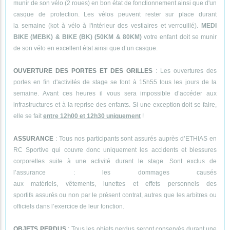
munir de son vélo (2 roues) en bon état de fonctionnement ainsi que d'un
casque de protection. Les vélos peuvent rester sur place durant
la semaine (kot à vélo à l'intérieur des vestiaires et verrouillé).
MEDI
BIKE (MEBK) & BIKE (BK) (50KM & 80KM)
votre enfant doit se munir
de son vélo en excellent état ainsi que d’un casque.
OUVERTURE DES PORTES ET DES GRILLES
: Les ouvertures des
portes en fin d'activités de stage se font à 15h55 tous les jours de la
semaine. Avant ces heures il vous sera impossible d’accéder aux
infrastructures et à la reprise des enfants. Si une exception doit se faire,
elle se fait
entre 12h00 et 12h30 uniquement
!
ASSURANCE
: Tous nos participants sont assurés auprès d’ETHIAS en
RC Sportive qui couvre donc uniquement les accidents et blessures
corporelles suite à une activité durant le stage. Sont exclus de
l’assurance : les dommages causés
aux matériels, vêtements, lunettes et effets personnels des
sportifs assurés ou non par le présent contrat, autres que les arbitres ou
officiels dans l’exercice de leur fonction.
OBJETS PERDUS
: Tous les objets perdus seront conservés durant une