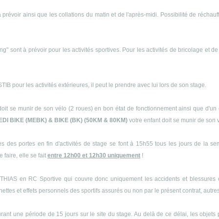
 prévoir ainsi que les collations du matin et de l'après-midi. Possibilité de récha
ng" sont à prévoir pour les activités sportives. Pour les activités de bricolage et d
B pour les activités extérieures, il peut le prendre avec lui lors de son stage.
doit se munir de son vélo (2 roues) en bon état de fonctionnement ainsi que d'un 
EDI BIKE (MEBK) & BIKE (BK) (50KM & 80KM)
votre enfant doit se munir de son 
s des portes en fin d'activités de stage se font à 15h55 tous les jours de la s
 faire, elle se fait
entre 12h00 et 12h30 uniquement
!
THIAS en RC Sportive qui couvre donc uniquement les accidents et blessures cor
es et effets personnels des sportifs assurés ou non par le présent contrat, autres q
ant une période de 15 jours sur le site du stage. Au delà de ce délai, les objets 