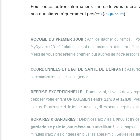
Pour toutes autres informations, merci de vous référer
nos questions fréquemment posées (
cliquez-ici
).
ACCUEIL DU PREMIER JOUR
: Afin de gagner du temps, il v
MyDynamix23 (téléphone - email). Le paiement doit être effectué
Merci de vous présenter le premier jour auprès de notre responsab
COORDONNEES ET ETAT DE SANTE DE L'ENFANT
: Assurez
communications en cas d'urgence.
REPRISE EXCEPTIONNELLE
: Dorénavant, si vous devez repr
déposer votre enfant
UNIQUEMENT entre 12h00 et 12h30
. Pou
d'abus d'ouverture et de fermeture des grilles pour la reprise d'
HORAIRES & GARDERIES
: Début des activités à 9h00 et fin d
garderie se paie le jour même au surveillant !
Les temps de 
minutes d'activités dirigées en plus les après-midi. Seules le