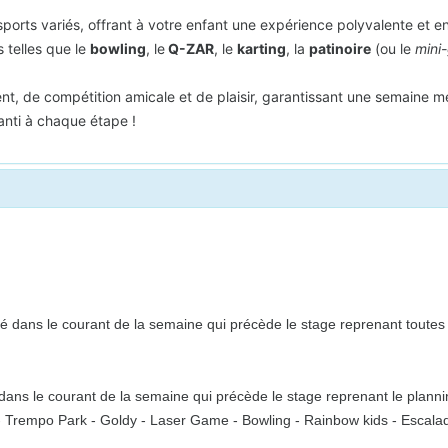
rts variés, offrant à votre enfant une expérience polyvalente et en
 telles que le
bowling
, le
Q-ZAR
, le
karting
, la
patinoire
(ou le
mini-
t, de compétition amicale et de plaisir, garantissant une semaine 
ranti à chaque étape !
 dans le courant de la semaine qui précède le stage reprenant toutes l
ns le courant de la semaine qui précède le stage reprenant le plannin
o - Trempo Park - Goldy - Laser Game - Bowling - Rainbow kids - Escalade