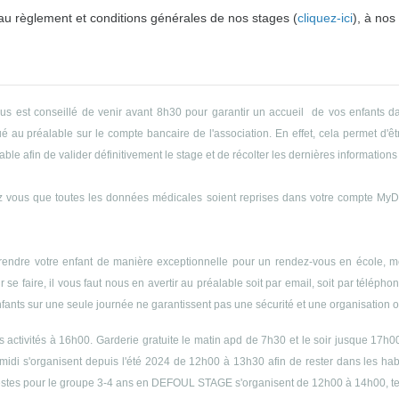
 au règlement et conditions générales de nos stages (
cliquez-ici
), à nos
ous est conseillé de venir avant 8h30 pour garantir un accueil de vos enfants da
 au préalable sur le compte bancaire de l'association. En effet, cela permet d'êtr
le afin de valider définitivement le stage et de récolter les dernières informations 
 vous que toutes les données médicales soient reprises dans votre compte MyDyn
endre votre enfant de manière exceptionnelle pour un rendez-vous en école, méd
r se faire, il vous faut nous en avertir au préalable soit par email, soit par télép
enfants sur une seule journée ne garantissent pas une sécurité et une organisation op
es activités à 16h00. Garderie gratuite le matin apd de 7h30 et le soir jusque 17h0
midi s'organisent depuis l'été 2024 de 12h00 à 13h30 afin de rester dans les h
s siestes pour le groupe 3-4 ans en DEFOUL STAGE s'organisent de 12h00 à 14h00, 