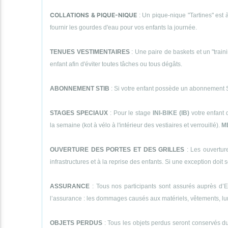
COLLATIONS & PIQUE-NIQUE
: Un pique-nique "Tartines" est à
fournir les gourdes d'eau pour vos enfants la journée.
TENUES VESTIMENTAIRES
: Une paire de baskets et un "traini
enfant afin d'éviter toutes tâches ou tous dégâts.
ABONNEMENT STIB
: Si votre enfant possède un abonnement STI
STAGES SPECIAUX
: Pour le stage
INI-BIKE (IB)
votre enfant 
la semaine (kot à vélo à l'intérieur des vestiaires et verrouillé).
M
OUVERTURE DES PORTES ET DES GRILLES
: Les ouverture
infrastructures et à la reprise des enfants. Si une exception doit se
ASSURANCE
: Tous nos participants sont assurés auprès d’E
l’assurance : les dommages causés aux matériels, vêtements, lunett
OBJETS PERDUS
: Tous les objets perdus seront conservés dur