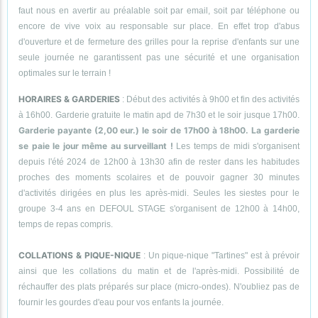
faut nous en avertir au préalable soit par email, soit par téléphone ou
encore de vive voix au responsable sur place. En effet trop d'abus
d'ouverture et de fermeture des grilles pour la reprise d'enfants sur une
seule journée ne garantissent pas une sécurité et une organisation
optimales sur le terrain !
HORAIRES & GARDERIES
: Début des activités à 9h00 et fin des activités
à 16h00. Garderie gratuite le matin apd de 7h30 et le soir jusque 17h00.
Garderie payante (2,00 eur.) le soir de 17h00 à 18h00. La garderie
se paie le jour même au surveillant !
Les temps de midi s'organisent
depuis l'été 2024 de 12h00 à 13h30 afin de rester dans les habitudes
proches des moments scolaires et de pouvoir gagner 30 minutes
d'activités dirigées en plus les après-midi. Seules les siestes pour le
groupe 3-4 ans en DEFOUL STAGE s'organisent de 12h00 à 14h00,
temps de repas compris.
COLLATIONS & PIQUE-NIQUE
: Un pique-nique "Tartines" est à prévoir
ainsi que les collations du matin et de l'après-midi. Possibilité de
réchauffer des plats préparés sur place (micro-ondes). N'oubliez pas de
fournir les gourdes d'eau pour vos enfants la journée.