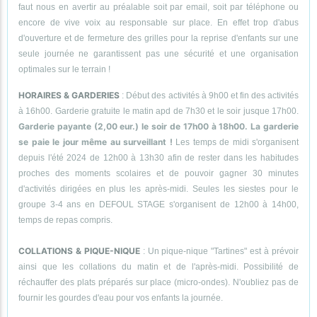
faut nous en avertir au préalable soit par email, soit par téléphone ou
encore de vive voix au responsable sur place. En effet trop d'abus
d'ouverture et de fermeture des grilles pour la reprise d'enfants sur une
seule journée ne garantissent pas une sécurité et une organisation
optimales sur le terrain !
HORAIRES & GARDERIES
: Début des activités à 9h00 et fin des activités
à 16h00. Garderie gratuite le matin apd de 7h30 et le soir jusque 17h00.
Garderie payante (2,00 eur.) le soir de 17h00 à 18h00. La garderie
se paie le jour même au surveillant !
Les temps de midi s'organisent
depuis l'été 2024 de 12h00 à 13h30 afin de rester dans les habitudes
proches des moments scolaires et de pouvoir gagner 30 minutes
d'activités dirigées en plus les après-midi. Seules les siestes pour le
groupe 3-4 ans en DEFOUL STAGE s'organisent de 12h00 à 14h00,
temps de repas compris.
COLLATIONS & PIQUE-NIQUE
: Un pique-nique "Tartines" est à prévoir
ainsi que les collations du matin et de l'après-midi. Possibilité de
réchauffer des plats préparés sur place (micro-ondes). N'oubliez pas de
fournir les gourdes d'eau pour vos enfants la journée.