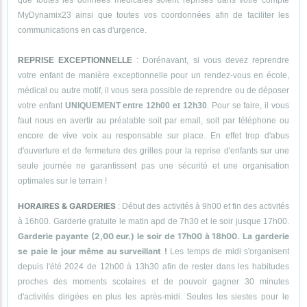
que toutes les données médicales soient reprises dans votre compte
MyDynamix23 ainsi que toutes vos coordonnées afin de faciliter les
communications en cas d'urgence.
REPRISE EXCEPTIONNELLE
: Dorénavant, si vous devez reprendre
votre enfant de manière exceptionnelle pour un rendez-vous en école,
médical ou autre motif, il vous sera possible de reprendre ou de déposer
votre enfant
UNIQUEMENT entre 12h00 et 12h30
. Pour se faire, il vous
faut nous en avertir au préalable soit par email, soit par téléphone ou
encore de vive voix au responsable sur place. En effet trop d'abus
d'ouverture et de fermeture des grilles pour la reprise d'enfants sur une
seule journée ne garantissent pas une sécurité et une organisation
optimales sur le terrain !
HORAIRES & GARDERIES
: Début des activités à 9h00 et fin des activités
à 16h00. Garderie gratuite le matin apd de 7h30 et le soir jusque 17h00.
Garderie payante (2,00 eur.) le soir de 17h00 à 18h00. La garderie
se paie le jour même au surveillant !
Les temps de midi s'organisent
depuis l'été 2024 de 12h00 à 13h30 afin de rester dans les habitudes
proches des moments scolaires et de pouvoir gagner 30 minutes
d'activités dirigées en plus les après-midi. Seules les siestes pour le