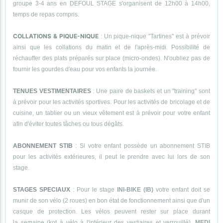
groupe 3-4 ans en DEFOUL STAGE s'organisent de 12h00 à 14h00,
temps de repas compris.
COLLATIONS & PIQUE-NIQUE
: Un pique-nique "Tartines" est à prévoir
ainsi que les collations du matin et de l'après-midi. Possibilité de
réchauffer des plats préparés sur place (micro-ondes). N'oubliez pas de
fournir les gourdes d'eau pour vos enfants la journée.
TENUES VESTIMENTAIRES
: Une paire de baskets et un "training" sont
à prévoir pour les activités sportives. Pour les activités de bricolage et de
cuisine, un tablier ou un vieux vêtement est à prévoir pour votre enfant
afin d'éviter toutes tâches ou tous dégâts.
ABONNEMENT STIB
: Si votre enfant possède un abonnement STIB
pour les activités extérieures, il peut le prendre avec lui lors de son
stage.
STAGES SPECIAUX
: Pour le stage
INI-BIKE (IB)
votre enfant doit se
munir de son vélo (2 roues) en bon état de fonctionnement ainsi que d'un
casque de protection. Les vélos peuvent rester sur place durant
la semaine (kot à vélo à l'intérieur des vestiaires et verrouillé).
MEDI