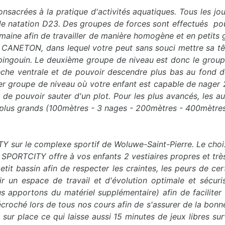
sacrées à la pratique d'activités aquatiques. Tous les jour
de natation D23. Des groupes de forces sont effectués pou
semaine afin de travailler de manière homogène et en peti
CANETON, dans lequel votre peut sans souci mettre sa tête 
t pingouin. Le deuxième groupe de niveau est donc le gro
flèche ventrale et de pouvoir descendre plus bas au fond d
ier groupe de niveau où votre enfant est capable de nager
 de pouvoir sauter d'un plot. Pour les plus avancés, les a
 plus grands (100mètres - 3 nages - 200mètres - 400mètres
 sur le complexe sportif de Woluwe-Saint-Pierre. Le choix
 SPORTCITY offre à vos enfants 2 vestiaires propres et très
tit bassin afin de respecter les craintes, les peurs de cer
 un espace de travail et d'évolution optimale et sécur
pportons du matériel supplémentaire) afin de faciliter l
décroché lors de tous nos cours afin de s'assurer de la bon
r place ce qui laisse aussi 15 minutes de jeux libres surv