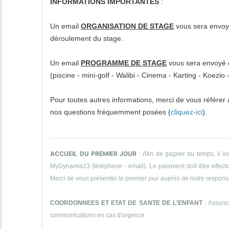
INFORMATIONS IMPORTANTES
:
Un email
ORGANISATION DE STAGE
vous sera envoyé
déroulement du stage.
Un email
PROGRAMME DE STAGE
vous sera envoyé da
(piscine - mini-golf - Walibi - Cinema - Karting - Koezi
Pour toutes autres informations, merci de vous référer
nos questions fréquemment posées (
cliquez-ici
).
ACCUEIL DU PREMIER JOUR
: Afin de gagner du temps, il v
MyDynamix23 (téléphone - email). Le paiement doit être effectué
Merci de vous présenter le premier jour auprès de notre responsab
COORDONNEES ET ETAT DE SANTE DE L'ENFANT
: Assurez
communications en cas d'urgence.