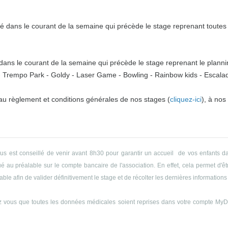
 dans le courant de la semaine qui précède le stage reprenant toutes l
ns le courant de la semaine qui précède le stage reprenant le plannin
o - Trempo Park - Goldy - Laser Game - Bowling - Rainbow kids - Escalade
 au règlement et conditions générales de nos stages (
cliquez-ici
), à nos
ous est conseillé de venir avant 8h30 pour garantir un accueil de vos enfants da
 au préalable sur le compte bancaire de l'association. En effet, cela permet d'êtr
le afin de valider définitivement le stage et de récolter les dernières informations 
 vous que toutes les données médicales soient reprises dans votre compte MyDyn