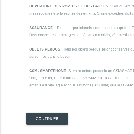
OUVERTURE DES PORTES ET DES GRILLES
: Les ouverture
infrastructures et à la reprise des enfants. Si une exception doit se
ASSURANCE
: Tous nos participants sont assurés auprès d’E
l’assurance : les dommages causés aux matériels, vêtements, lunett
OBJETS PERDUS
: Tous les objets perdus seront conservés dur
personnes dans le besoin.
GSM / SMARTPHONE
: Si votre enfant possède un GSM/SMARTPHON
seul). En effet, l'utilisation des GSM/SMARTPHONE a des fins de
enfants est privilégié et nous estimons (D23 asbl) que les GSM/S
CONTINUER