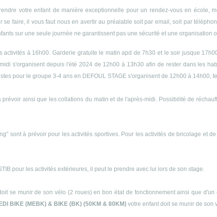
endre votre enfant de manière exceptionnelle pour un rendez-vous en école, méd
r se faire, il vous faut nous en avertir au préalable soit par email, soit par télép
enfants sur une seule journée ne garantissent pas une sécurité et une organisation op
es activités à 16h00. Garderie gratuite le matin apd de 7h30 et le soir jusque 17h0
midi s'organisent depuis l'été 2024 de 12h00 à 13h30 afin de rester dans les h
s siestes pour le groupe 3-4 ans en DEFOUL STAGE s'organisent de 12h00 à 14h00, 
 prévoir ainsi que les collations du matin et de l'après-midi. Possibilité de récha
ng" sont à prévoir pour les activités sportives. Pour les activités de bricolage et d
B pour les activités extérieures, il peut le prendre avec lui lors de son stage.
doit se munir de son vélo (2 roues) en bon état de fonctionnement ainsi que d'un 
EDI BIKE (MEBK) & BIKE (BK) (50KM & 80KM)
votre enfant doit se munir de son 