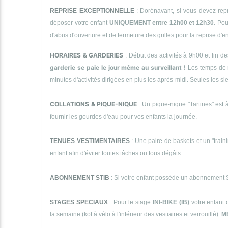
REPRISE EXCEPTIONNELLE
: Dorénavant, si vous devez repr
déposer votre enfant
UNIQUEMENT entre 12h00 et 12h30
. Pou
d'abus d'ouverture et de fermeture des grilles pour la reprise d'
HORAIRES & GARDERIES
: Début des activités à 9h00 et fin d
garderie se paie le jour même au surveillant !
Les temps de 
minutes d'activités dirigées en plus les après-midi. Seules le
COLLATIONS & PIQUE-NIQUE
: Un pique-nique "Tartines" est à
fournir les gourdes d'eau pour vos enfants la journée.
TENUES VESTIMENTAIRES
: Une paire de baskets et un "traini
enfant afin d'éviter toutes tâches ou tous dégâts.
ABONNEMENT STIB
: Si votre enfant possède un abonnement STI
STAGES SPECIAUX
: Pour le stage
INI-BIKE (IB)
votre enfant 
la semaine (kot à vélo à l'intérieur des vestiaires et verrouillé).
M