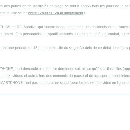
s des portes en fin d'activités de stage se font à 15h55 tous les jours de la s
 faire, elle se fait
entre 12h00 et 12h30 uniquement
!
THIAS en RC Sportive qui couvre donc uniquement les accidents et blessures cor
es et effets personnels des sportifs assurés ou non par le présent contrat, autres q
ant une période de 15 jours sur le site du stage. Au delà de ce délai, les objets 
E, il est demandé à ce que ce dernier ne soit utilisé qu' à des fins utiles (appels
 jeux, vidéos et autres lors des moments de pause et de transport restent interdit
MARTPHONE n'ont pas leur place en stage (pour les jeux vidéo, vidéo en ligne, part