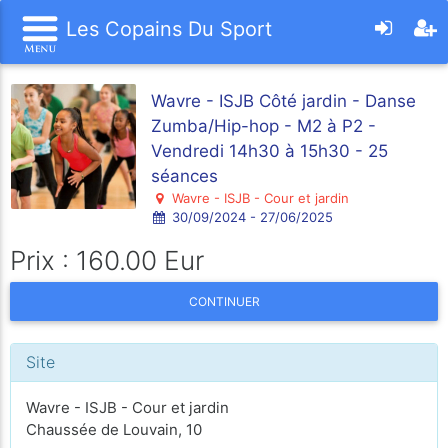
Les Copains Du Sport
Wavre - ISJB Côté jardin - Danse
Zumba/Hip-hop - M2 à P2 -
Vendredi 14h30 à 15h30 - 25
séances
Wavre - ISJB - Cour et jardin
30/09/2024 - 27/06/2025
Prix : 160.00 Eur
CONTINUER
Site
Wavre - ISJB - Cour et jardin
Chaussée de Louvain, 10