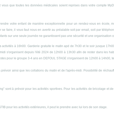
 vous que toutes les données médicales soient reprises dans votre compte MyDyn
endre votre enfant de manière exceptionnelle pour un rendez-vous en école, méd
r se faire, il vous faut nous en avertir au préalable soit par email, soit par télép
enfants sur une seule journée ne garantissent pas une sécurité et une organisation op
es activités à 16h00. Garderie gratuite le matin apd de 7h30 et le soir jusque 17h0
midi s'organisent depuis l'été 2024 de 12h00 à 13h30 afin de rester dans les h
s siestes pour le groupe 3-4 ans en DEFOUL STAGE s'organisent de 12h00 à 14h00, 
 prévoir ainsi que les collations du matin et de l'après-midi. Possibilité de récha
ng" sont à prévoir pour les activités sportives. Pour les activités de bricolage et d
B pour les activités extérieures, il peut le prendre avec lui lors de son stage.