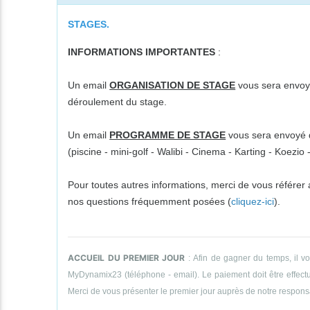
STAGES.
INFORMATIONS IMPORTANTES
:
Un email
ORGANISATION DE STAGE
vous sera envoyé
déroulement du stage.
Un email
PROGRAMME DE STAGE
vous sera envoyé da
(piscine - mini-golf - Walibi - Cinema - Karting - Koezi
Pour toutes autres informations, merci de vous référer
nos questions fréquemment posées (
cliquez-ici
).
ACCUEIL DU PREMIER JOUR
: Afin de gagner du temps, il v
MyDynamix23 (téléphone - email). Le paiement doit être effectué
Merci de vous présenter le premier jour auprès de notre responsab