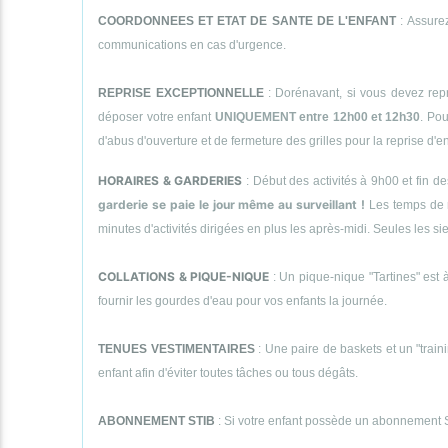
COORDONNEES ET ETAT DE SANTE DE L'ENFANT
: Assurez
communications en cas d'urgence.
REPRISE EXCEPTIONNELLE
: Dorénavant, si vous devez repr
déposer votre enfant
UNIQUEMENT entre 12h00 et 12h30
. Pou
d'abus d'ouverture et de fermeture des grilles pour la reprise d'
HORAIRES & GARDERIES
: Début des activités à 9h00 et fin d
garderie se paie le jour même au surveillant !
Les temps de 
minutes d'activités dirigées en plus les après-midi. Seules le
COLLATIONS & PIQUE-NIQUE
: Un pique-nique "Tartines" est à
fournir les gourdes d'eau pour vos enfants la journée.
TENUES VESTIMENTAIRES
: Une paire de baskets et un "traini
enfant afin d'éviter toutes tâches ou tous dégâts.
ABONNEMENT STIB
: Si votre enfant possède un abonnement STI