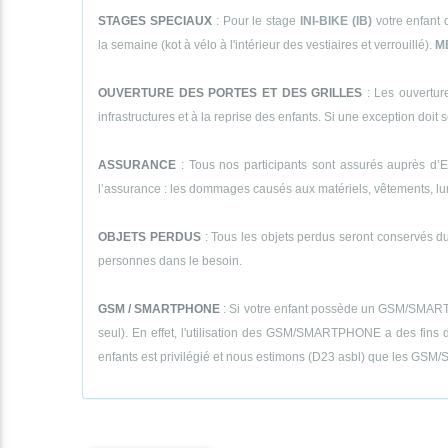
STAGES SPECIAUX
: Pour le stage
INI-BIKE (IB)
votre enfant 
la semaine (kot à vélo à l'intérieur des vestiaires et verrouillé).
M
OUVERTURE DES PORTES ET DES GRILLES
: Les ouverture
infrastructures et à la reprise des enfants. Si une exception doit se
ASSURANCE
: Tous nos participants sont assurés auprès d’E
l’assurance : les dommages causés aux matériels, vêtements, lunett
OBJETS PERDUS
: Tous les objets perdus seront conservés dur
personnes dans le besoin.
GSM / SMARTPHONE
: Si votre enfant possède un GSM/SMARTPHON
seul). En effet, l'utilisation des GSM/SMARTPHONE a des fins de
enfants est privilégié et nous estimons (D23 asbl) que les GSM/S