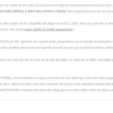
doit se munir de son vélo (2 roues) en bon état de fonctionnement ainsi que d'un 
EDI BIKE (MEBK) & BIKE (BK) (50KM & 80KM)
votre enfant doit se munir de son 
s des portes en fin d'activités de stage se font à 15h55 tous les jours de la s
 faire, elle se fait
entre 12h00 et 12h30 uniquement
!
THIAS en RC Sportive qui couvre donc uniquement les accidents et blessures cor
es et effets personnels des sportifs assurés ou non par le présent contrat, autres q
ant une période de 15 jours sur le site du stage. Au delà de ce délai, les objets 
E, il est demandé à ce que ce dernier ne soit utilisé qu' à des fins utiles (appels
 jeux, vidéos et autres lors des moments de pause et de transport restent interdit
MARTPHONE n'ont pas leur place en stage (pour les jeux vidéo, vidéo en ligne, part