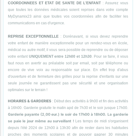
COORDONNEES ET ETAT DE SANTE DE L'ENFANT
: Assurez vous
que toutes les données médicales soient reprises dans votre compte
MyDynamix23 ainsi que toutes vos coordonnées afin de faciliter les
communications en cas d'urgence.
REPRISE EXCEPTIONNELLE
: Dorénavant, si vous devez reprendre
votre enfant de manière exceptionnelle pour un rendez-vous en école,
médical ou autre motif, il vous sera possible de reprendre ou de déposer
votre enfant
UNIQUEMENT entre 12h00 et 12h30
. Pour se faire, il vous
faut nous en avertir au préalable soit par email, soit par téléphone ou
encore de vive voix au responsable sur place. En effet trop d'abus
d'ouverture et de fermeture des grilles pour la reprise d'enfants sur une
seule journée ne garantissent pas une sécurité et une organisation
optimales sur le terrain !
HORAIRES & GARDERIES
: Début des activités à 9h00 et fin des activités
à 16h00. Garderie gratuite le matin apd de 7h30 et le soir jusque 17h00.
Garderie payante (2,00 eur.) le soir de 17h00 à 18h00. La garderie
se paie le jour même au surveillant !
Les temps de midi s'organisent
depuis l'été 2024 de 12h00 à 13h30 afin de rester dans les habitudes
proches des moments scolaires et de pouvoir gagner 30 minutes