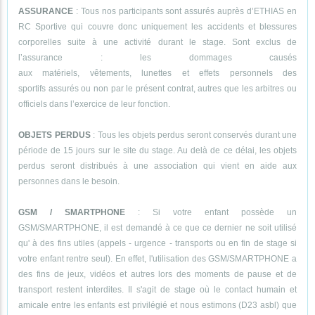
ASSURANCE
: Tous nos participants sont assurés auprès d’ETHIAS en
RC Sportive qui couvre donc uniquement les accidents et blessures
corporelles suite à une activité durant le stage. Sont exclus de
l’assurance : les dommages causés
aux matériels, vêtements, lunettes et effets personnels des
sportifs assurés ou non par le présent contrat, autres que les arbitres ou
officiels dans l’exercice de leur fonction.
OBJETS PERDUS
: Tous les objets perdus seront conservés durant une
période de 15 jours sur le site du stage. Au delà de ce délai, les objets
perdus seront distribués à une association qui vient en aide aux
personnes dans le besoin.
GSM / SMARTPHONE
: Si votre enfant possède un
GSM/SMARTPHONE, il est demandé à ce que ce dernier ne soit utilisé
qu' à des fins utiles (appels - urgence - transports ou en fin de stage si
votre enfant rentre seul). En effet, l'utilisation des GSM/SMARTPHONE a
des fins de jeux, vidéos et autres lors des moments de pause et de
transport restent interdites. Il s'agit de stage où le contact humain et
amicale entre les enfants est privilégié et nous estimons (D23 asbl) que