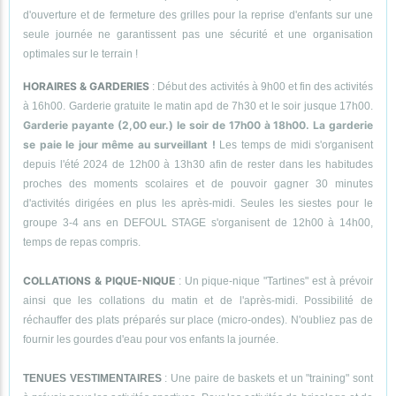
d'ouverture et de fermeture des grilles pour la reprise d'enfants sur une
seule journée ne garantissent pas une sécurité et une organisation
optimales sur le terrain !
HORAIRES & GARDERIES
: Début des activités à 9h00 et fin des activités
à 16h00. Garderie gratuite le matin apd de 7h30 et le soir jusque 17h00.
Garderie payante (2,00 eur.) le soir de 17h00 à 18h00. La garderie
se paie le jour même au surveillant !
Les temps de midi s'organisent
depuis l'été 2024 de 12h00 à 13h30 afin de rester dans les habitudes
proches des moments scolaires et de pouvoir gagner 30 minutes
d'activités dirigées en plus les après-midi. Seules les siestes pour le
groupe 3-4 ans en DEFOUL STAGE s'organisent de 12h00 à 14h00,
temps de repas compris.
COLLATIONS & PIQUE-NIQUE
: Un pique-nique "Tartines" est à prévoir
ainsi que les collations du matin et de l'après-midi. Possibilité de
réchauffer des plats préparés sur place (micro-ondes). N'oubliez pas de
fournir les gourdes d'eau pour vos enfants la journée.
TENUES VESTIMENTAIRES
: Une paire de baskets et un "training" sont