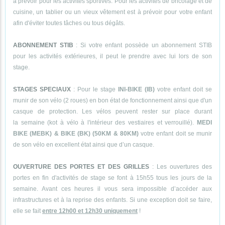
à prévoir pour les activités sportives. Pour les activités de bricolage et de
cuisine, un tablier ou un vieux vêtement est à prévoir pour votre enfant
afin d'éviter toutes tâches ou tous dégâts.
ABONNEMENT STIB
: Si votre enfant possède un abonnement STIB
pour les activités extérieures, il peut le prendre avec lui lors de son
stage.
STAGES SPECIAUX
: Pour le stage
INI-BIKE (IB)
votre enfant doit se
munir de son vélo (2 roues) en bon état de fonctionnement ainsi que d'un
casque de protection. Les vélos peuvent rester sur place durant
la semaine (kot à vélo à l'intérieur des vestiaires et verrouillé).
MEDI
BIKE (MEBK) & BIKE (BK) (50KM & 80KM)
votre enfant doit se munir
de son vélo en excellent état ainsi que d’un casque.
OUVERTURE DES PORTES ET DES GRILLES
: Les ouvertures des
portes en fin d'activités de stage se font à 15h55 tous les jours de la
semaine. Avant ces heures il vous sera impossible d’accéder aux
infrastructures et à la reprise des enfants. Si une exception doit se faire,
elle se fait
entre 12h00 et 12h30 uniquement
!