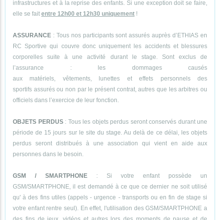
infrastructures et à la reprise des enfants. Si une exception doit se faire,
elle se fait
entre 12h00 et 12h30 uniquement
!
ASSURANCE
: Tous nos participants sont assurés auprès d’ETHIAS en
RC Sportive qui couvre donc uniquement les accidents et blessures
corporelles suite à une activité durant le stage. Sont exclus de
l’assurance : les dommages causés
aux matériels, vêtements, lunettes et effets personnels des
sportifs assurés ou non par le présent contrat, autres que les arbitres ou
officiels dans l’exercice de leur fonction.
OBJETS PERDUS
: Tous les objets perdus seront conservés durant une
période de 15 jours sur le site du stage. Au delà de ce délai, les objets
perdus seront distribués à une association qui vient en aide aux
personnes dans le besoin.
GSM / SMARTPHONE
: Si votre enfant possède un
GSM/SMARTPHONE, il est demandé à ce que ce dernier ne soit utilisé
qu' à des fins utiles (appels - urgence - transports ou en fin de stage si
votre enfant rentre seul). En effet, l'utilisation des GSM/SMARTPHONE a
des fins de jeux, vidéos et autres lors des moments de pause et de