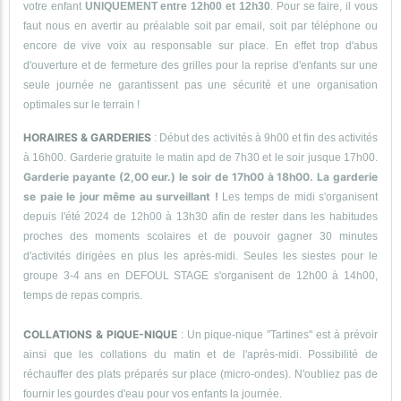
votre enfant
UNIQUEMENT entre 12h00 et 12h30
. Pour se faire, il vous
faut nous en avertir au préalable soit par email, soit par téléphone ou
encore de vive voix au responsable sur place. En effet trop d'abus
d'ouverture et de fermeture des grilles pour la reprise d'enfants sur une
seule journée ne garantissent pas une sécurité et une organisation
optimales sur le terrain !
HORAIRES & GARDERIES
: Début des activités à 9h00 et fin des activités
à 16h00. Garderie gratuite le matin apd de 7h30 et le soir jusque 17h00.
Garderie payante (2,00 eur.) le soir de 17h00 à 18h00. La garderie
se paie le jour même au surveillant !
Les temps de midi s'organisent
depuis l'été 2024 de 12h00 à 13h30 afin de rester dans les habitudes
proches des moments scolaires et de pouvoir gagner 30 minutes
d'activités dirigées en plus les après-midi. Seules les siestes pour le
groupe 3-4 ans en DEFOUL STAGE s'organisent de 12h00 à 14h00,
temps de repas compris.
COLLATIONS & PIQUE-NIQUE
: Un pique-nique "Tartines" est à prévoir
ainsi que les collations du matin et de l'après-midi. Possibilité de
réchauffer des plats préparés sur place (micro-ondes). N'oubliez pas de
fournir les gourdes d'eau pour vos enfants la journée.