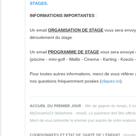
STAGES.
INFORMATIONS IMPORTANTES
:
Un email
ORGANISATION DE STAGE
vous sera envoyé
déroulement du stage.
Un email
PROGRAMME DE STAGE
vous sera envoyé da
(piscine - mini-golf - Walibi - Cinema - Karting - Koezi
Pour toutes autres informations, merci de vous référer
nos questions fréquemment posées (
cliquez-ici
).
ACCUEIL DU PREMIER JOUR
: Afin de gagner du temps, il v
MyDynamix23 (téléphone - email). Le paiement doit être effectué
Merci de vous présenter le premier jour auprès de notre responsab
COORDONNEES ET ETAT DE SANTE DE L'ENFANT
: Assurez