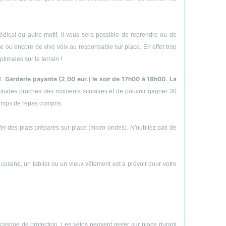
ical ou autre motif, il vous sera possible de reprendre ou de
hone ou encore de vive voix au responsable sur place. En effet trop
timales sur le terrain !
Garderie payante (2,00 eur.) le soir de 17h00 à 18h00. La
0.
abitudes proches des moments scolaires et de pouvoir gagner 30
temps de repas compris.
uffer des plats préparés sur place (micro-ondes). N'oubliez pas de
e cuisine, un tablier ou un vieux vêtement est à prévoir pour votre
casque de protection. Les vélos peuvent rester sur place durant