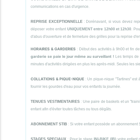
communications en cas d'urgence.
REPRISE EXCEPTIONNELLE
: Dorénavant, si vous devez repr
déposer votre enfant
UNIQUEMENT entre 12h00 et 12h30
. Pou
d'abus d'ouverture et de fermeture des grilles pour la reprise d'
HORAIRES & GARDERIES
: Début des activités à 9h00 et fin d
garderie se paie le jour même au surveillant !
Les temps de 
minutes d'activités dirigées en plus les après-midi. Seules le
COLLATIONS & PIQUE-NIQUE
: Un pique-nique "Tartines" est à
fournir les gourdes d'eau pour vos enfants la journée.
TENUES VESTIMENTAIRES
: Une paire de baskets et un "traini
enfant afin d'éviter toutes tâches ou tous dégâts.
ABONNEMENT STIB
: Si votre enfant possède un abonnement STI
STAGES SPECIAUX
: Pour le stage
INI-BIKE (IB)
votre enfant 