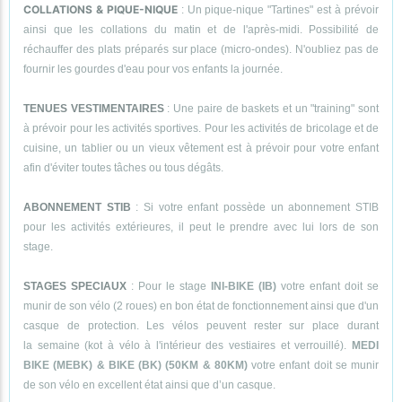
COLLATIONS & PIQUE-NIQUE
: Un pique-nique "Tartines" est à prévoir
ainsi que les collations du matin et de l'après-midi. Possibilité de
réchauffer des plats préparés sur place (micro-ondes). N'oubliez pas de
fournir les gourdes d'eau pour vos enfants la journée.
TENUES VESTIMENTAIRES
: Une paire de baskets et un "training" sont
à prévoir pour les activités sportives. Pour les activités de bricolage et de
cuisine, un tablier ou un vieux vêtement est à prévoir pour votre enfant
afin d'éviter toutes tâches ou tous dégâts.
ABONNEMENT STIB
: Si votre enfant possède un abonnement STIB
pour les activités extérieures, il peut le prendre avec lui lors de son
stage.
STAGES SPECIAUX
: Pour le stage
INI-BIKE (IB)
votre enfant doit se
munir de son vélo (2 roues) en bon état de fonctionnement ainsi que d'un
casque de protection. Les vélos peuvent rester sur place durant
la semaine (kot à vélo à l'intérieur des vestiaires et verrouillé).
MEDI
BIKE (MEBK) & BIKE (BK) (50KM & 80KM)
votre enfant doit se munir
de son vélo en excellent état ainsi que d’un casque.