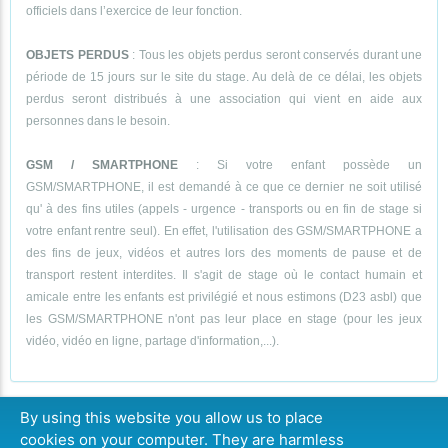
officiels dans l’exercice de leur fonction.
OBJETS PERDUS
: Tous les objets perdus seront conservés durant une
période de 15 jours sur le site du stage. Au delà de ce délai, les objets
perdus seront distribués à une association qui vient en aide aux
personnes dans le besoin.
GSM / SMARTPHONE
: Si votre enfant possède un
GSM/SMARTPHONE, il est demandé à ce que ce dernier ne soit utilisé
qu' à des fins utiles (appels - urgence - transports ou en fin de stage si
votre enfant rentre seul). En effet, l'utilisation des GSM/SMARTPHONE a
des fins de jeux, vidéos et autres lors des moments de pause et de
transport restent interdites. Il s'agit de stage où le contact humain et
amicale entre les enfants est privilégié et nous estimons (D23 asbl) que
les GSM/SMARTPHONE n'ont pas leur place en stage (pour les jeux
vidéo, vidéo en ligne, partage d'information,...).
By using this website you allow us to place
cookies on your computer. They are harmless
CONTINUER