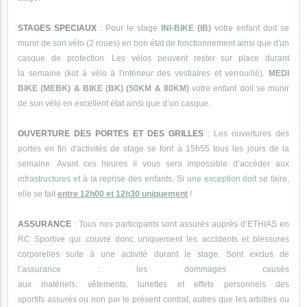
STAGES SPECIAUX
: Pour le stage
INI-BIKE (IB)
votre enfant doit se
munir de son vélo (2 roues) en bon état de fonctionnement ainsi que d'un
casque de protection. Les vélos peuvent rester sur place durant
la semaine (kot à vélo à l'intérieur des vestiaires et verrouillé).
MEDI
BIKE (MEBK) & BIKE (BK) (50KM & 80KM)
votre enfant doit se munir
de son vélo en excellent état ainsi que d’un casque.
OUVERTURE DES PORTES ET DES GRILLES
: Les ouvertures des
portes en fin d'activités de stage se font à 15h55 tous les jours de la
semaine. Avant ces heures il vous sera impossible d’accéder aux
infrastructures et à la reprise des enfants. Si une exception doit se faire,
elle se fait
entre 12h00 et 12h30 uniquement
!
ASSURANCE
: Tous nos participants sont assurés auprès d’ETHIAS en
RC Sportive qui couvre donc uniquement les accidents et blessures
corporelles suite à une activité durant le stage. Sont exclus de
l’assurance : les dommages causés
aux matériels, vêtements, lunettes et effets personnels des
sportifs assurés ou non par le présent contrat, autres que les arbitres ou