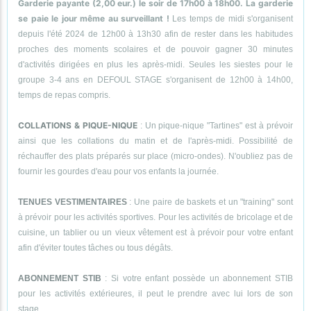
Garderie payante (2,00 eur.) le soir de 17h00 à 18h00. La garderie
se paie le jour même au surveillant !
Les temps de midi s'organisent
depuis l'été 2024 de 12h00 à 13h30 afin de rester dans les habitudes
proches des moments scolaires et de pouvoir gagner 30 minutes
d'activités dirigées en plus les après-midi. Seules les siestes pour le
groupe 3-4 ans en DEFOUL STAGE s'organisent de 12h00 à 14h00,
temps de repas compris.
COLLATIONS & PIQUE-NIQUE
: Un pique-nique "Tartines" est à prévoir
ainsi que les collations du matin et de l'après-midi. Possibilité de
réchauffer des plats préparés sur place (micro-ondes). N'oubliez pas de
fournir les gourdes d'eau pour vos enfants la journée.
TENUES VESTIMENTAIRES
: Une paire de baskets et un "training" sont
à prévoir pour les activités sportives. Pour les activités de bricolage et de
cuisine, un tablier ou un vieux vêtement est à prévoir pour votre enfant
afin d'éviter toutes tâches ou tous dégâts.
ABONNEMENT STIB
: Si votre enfant possède un abonnement STIB
pour les activités extérieures, il peut le prendre avec lui lors de son
stage.