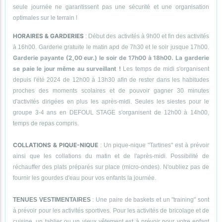
seule journée ne garantissent pas une sécurité et une organisation
optimales sur le terrain !
HORAIRES & GARDERIES
: Début des activités à 9h00 et fin des activités
à 16h00. Garderie gratuite le matin apd de 7h30 et le soir jusque 17h00.
Garderie payante (2,00 eur.) le soir de 17h00 à 18h00. La garderie
se paie le jour même au surveillant !
Les temps de midi s'organisent
depuis l'été 2024 de 12h00 à 13h30 afin de rester dans les habitudes
proches des moments scolaires et de pouvoir gagner 30 minutes
d'activités dirigées en plus les après-midi. Seules les siestes pour le
groupe 3-4 ans en DEFOUL STAGE s'organisent de 12h00 à 14h00,
temps de repas compris.
COLLATIONS & PIQUE-NIQUE
: Un pique-nique "Tartines" est à prévoir
ainsi que les collations du matin et de l'après-midi. Possibilité de
réchauffer des plats préparés sur place (micro-ondes). N'oubliez pas de
fournir les gourdes d'eau pour vos enfants la journée.
TENUES VESTIMENTAIRES
: Une paire de baskets et un "training" sont
à prévoir pour les activités sportives. Pour les activités de bricolage et de
cuisine, un tablier ou un vieux vêtement est à prévoir pour votre enfant