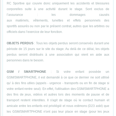
RC Sportive qui couvre donc uniquement les accidents et blessures
corporelles suite à une activité durant le stage. Sont exclus de
l’assurance : les dommages causés
aux matériels, vêtements, lunettes et effets personnels des
sportifs assurés ou non par le présent contrat, autres que les arbitres ou
officiels dans l’exercice de leur fonction.
OBJETS PERDUS
: Tous les objets perdus seront conservés durant une
période de 15 jours sur le site du stage. Au delà de ce délai, les objets
perdus seront distribués à une association qui vient en aide aux
personnes dans le besoin.
GSM / SMARTPHONE
: Si votre enfant possède un
GSM/SMARTPHONE, il est demandé à ce que ce dernier ne soit utilisé
qu' à des fins utiles (appels - urgence - transports ou en fin de stage si
votre enfant rentre seul). En effet, l'utilisation des GSM/SMARTPHONE a
des fins de jeux, vidéos et autres lors des moments de pause et de
transport restent interdites. Il s'agit de stage où le contact humain et
amicale entre les enfants est privilégié et nous estimons (D23 asbl) que
les GSM/SMARTPHONE n'ont pas leur place en stage (pour les jeux