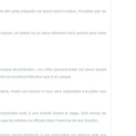
uffer des plats préparés sur place (micro-ondes). N'oubliez pas de
e cuisine, un tablier ou un vieux vêtement est à prévoir pour votre
casque de protection. Les vélos peuvent rester sur place durant
vélo en excellent état ainsi que d’un casque.
emaine. Avant ces heures il vous sera impossible d’accéder aux
porelles suite à une activité durant le stage. Sont exclus de
ue les arbitres ou officiels dans l’exercice de leur fonction.
perdus seront distribués à une association qui vient en aide aux