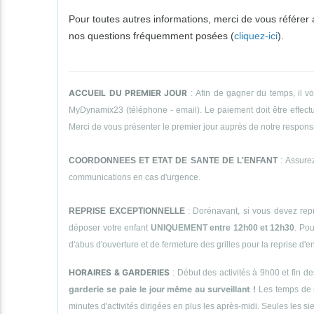
Pour toutes autres informations, merci de vous référer
nos questions fréquemment posées (
cliquez-ici
).
ACCUEIL DU PREMIER JOUR
: Afin de gagner du temps, il v
MyDynamix23 (téléphone - email). Le paiement doit être effectué
Merci de vous présenter le premier jour auprès de notre responsab
COORDONNEES ET ETAT DE SANTE DE L'ENFANT
: Assurez
communications en cas d'urgence.
REPRISE EXCEPTIONNELLE
: Dorénavant, si vous devez repr
déposer votre enfant
UNIQUEMENT entre 12h00 et 12h30
. Pou
d'abus d'ouverture et de fermeture des grilles pour la reprise d'
HORAIRES & GARDERIES
: Début des activités à 9h00 et fin d
garderie se paie le jour même au surveillant !
Les temps de 
minutes d'activités dirigées en plus les après-midi. Seules le