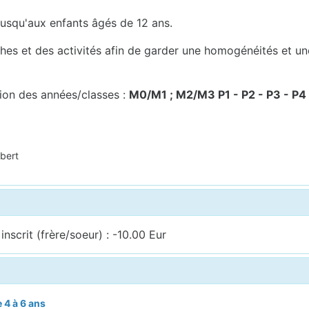
 jusqu'aux enfants âgés de 12 ans.
ches et des activités afin de garder une homogénéités et u
tion des années/classes :
M0/M1 ; M2/M3 P1 - P2 - P3 - P4 
bert
nscrit (frère/soeur) : -10.00 Eur
 4 à 6 ans