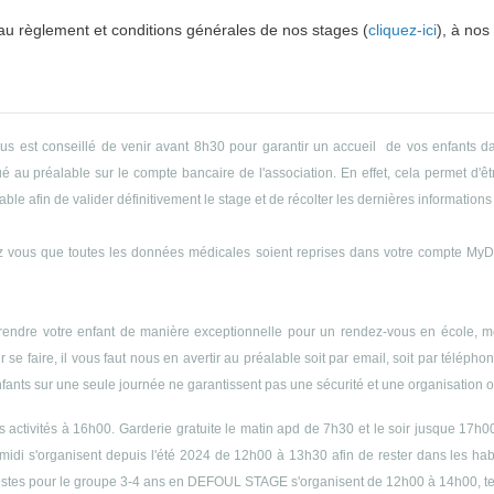
 au règlement et conditions générales de nos stages (
cliquez-ici
), à nos
ous est conseillé de venir avant 8h30 pour garantir un accueil de vos enfants da
 au préalable sur le compte bancaire de l'association. En effet, cela permet d'êtr
le afin de valider définitivement le stage et de récolter les dernières informations 
 vous que toutes les données médicales soient reprises dans votre compte MyDyn
endre votre enfant de manière exceptionnelle pour un rendez-vous en école, méd
r se faire, il vous faut nous en avertir au préalable soit par email, soit par télép
enfants sur une seule journée ne garantissent pas une sécurité et une organisation op
es activités à 16h00. Garderie gratuite le matin apd de 7h30 et le soir jusque 17h0
midi s'organisent depuis l'été 2024 de 12h00 à 13h30 afin de rester dans les h
s siestes pour le groupe 3-4 ans en DEFOUL STAGE s'organisent de 12h00 à 14h00, 