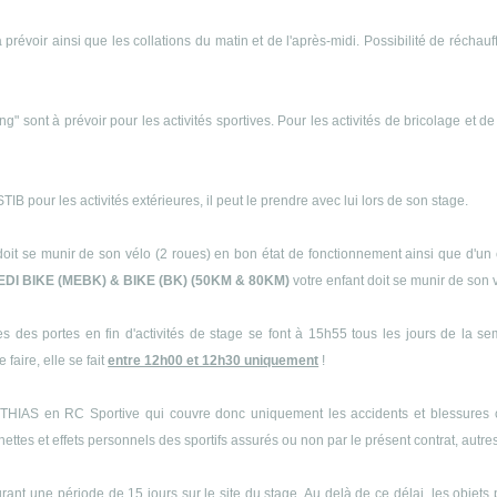
 prévoir ainsi que les collations du matin et de l'après-midi. Possibilité de récha
ng" sont à prévoir pour les activités sportives. Pour les activités de bricolage et d
B pour les activités extérieures, il peut le prendre avec lui lors de son stage.
doit se munir de son vélo (2 roues) en bon état de fonctionnement ainsi que d'un 
EDI BIKE (MEBK) & BIKE (BK) (50KM & 80KM)
votre enfant doit se munir de son 
s des portes en fin d'activités de stage se font à 15h55 tous les jours de la s
 faire, elle se fait
entre 12h00 et 12h30 uniquement
!
THIAS en RC Sportive qui couvre donc uniquement les accidents et blessures cor
es et effets personnels des sportifs assurés ou non par le présent contrat, autres q
ant une période de 15 jours sur le site du stage. Au delà de ce délai, les objets 