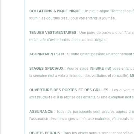
COLLATIONS & PIQUE-NIQUE
: Un pique-nique "Tartines" est à
fournir les gourdes d'eau pour vos enfants la journée.
TENUES VESTIMENTAIRES
: Une paire de baskets et un "traini
enfant afin d'éviter toutes tâches ou tous dégâts.
ABONNEMENT STIB
: Si votre enfant possède un abonnement STI
STAGES SPECIAUX
: Pour le stage
INI-BIKE (IB)
votre enfant 
la semaine (kot à vélo à l'intérieur des vestiaires et verrouillé).
M
OUVERTURE DES PORTES ET DES GRILLES
: Les ouverture
infrastructures et à la reprise des enfants. Si une exception doit se
ASSURANCE
: Tous nos participants sont assurés auprès d’E
l’assurance : les dommages causés aux matériels, vêtements, lunett
OBJETS PERDUS
: Tous les objets perdus seront conservés dur