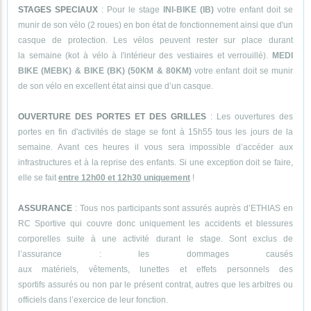
STAGES SPECIAUX
: Pour le stage
INI-BIKE (IB)
votre enfant doit se
munir de son vélo (2 roues) en bon état de fonctionnement ainsi que d'un
casque de protection. Les vélos peuvent rester sur place durant
la semaine (kot à vélo à l'intérieur des vestiaires et verrouillé).
MEDI
BIKE (MEBK) & BIKE (BK) (50KM & 80KM)
votre enfant doit se munir
de son vélo en excellent état ainsi que d’un casque.
OUVERTURE DES PORTES ET DES GRILLES
: Les ouvertures des
portes en fin d'activités de stage se font à 15h55 tous les jours de la
semaine. Avant ces heures il vous sera impossible d’accéder aux
infrastructures et à la reprise des enfants. Si une exception doit se faire,
elle se fait
entre 12h00 et 12h30 uniquement
!
ASSURANCE
: Tous nos participants sont assurés auprès d’ETHIAS en
RC Sportive qui couvre donc uniquement les accidents et blessures
corporelles suite à une activité durant le stage. Sont exclus de
l’assurance : les dommages causés
aux matériels, vêtements, lunettes et effets personnels des
sportifs assurés ou non par le présent contrat, autres que les arbitres ou
officiels dans l’exercice de leur fonction.