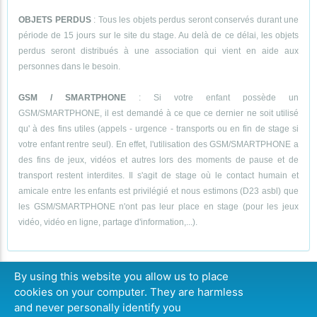
OBJETS PERDUS
: Tous les objets perdus seront conservés durant une
période de 15 jours sur le site du stage. Au delà de ce délai, les objets
perdus seront distribués à une association qui vient en aide aux
personnes dans le besoin.
GSM / SMARTPHONE
: Si votre enfant possède un
GSM/SMARTPHONE, il est demandé à ce que ce dernier ne soit utilisé
qu' à des fins utiles (appels - urgence - transports ou en fin de stage si
votre enfant rentre seul). En effet, l'utilisation des GSM/SMARTPHONE a
des fins de jeux, vidéos et autres lors des moments de pause et de
transport restent interdites. Il s'agit de stage où le contact humain et
amicale entre les enfants est privilégié et nous estimons (D23 asbl) que
les GSM/SMARTPHONE n'ont pas leur place en stage (pour les jeux
vidéo, vidéo en ligne, partage d'information,...).
By using this website you allow us to place
cookies on your computer. They are harmless
CONTINUER
and never personally identify you