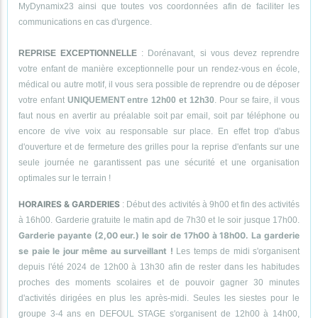
MyDynamix23 ainsi que toutes vos coordonnées afin de faciliter les
communications en cas d'urgence.
REPRISE EXCEPTIONNELLE
: Dorénavant, si vous devez reprendre
votre enfant de manière exceptionnelle pour un rendez-vous en école,
médical ou autre motif, il vous sera possible de reprendre ou de déposer
votre enfant
UNIQUEMENT entre 12h00 et 12h30
. Pour se faire, il vous
faut nous en avertir au préalable soit par email, soit par téléphone ou
encore de vive voix au responsable sur place. En effet trop d'abus
d'ouverture et de fermeture des grilles pour la reprise d'enfants sur une
seule journée ne garantissent pas une sécurité et une organisation
optimales sur le terrain !
HORAIRES & GARDERIES
: Début des activités à 9h00 et fin des activités
à 16h00. Garderie gratuite le matin apd de 7h30 et le soir jusque 17h00.
Garderie payante (2,00 eur.) le soir de 17h00 à 18h00. La garderie
se paie le jour même au surveillant !
Les temps de midi s'organisent
depuis l'été 2024 de 12h00 à 13h30 afin de rester dans les habitudes
proches des moments scolaires et de pouvoir gagner 30 minutes
d'activités dirigées en plus les après-midi. Seules les siestes pour le
groupe 3-4 ans en DEFOUL STAGE s'organisent de 12h00 à 14h00,