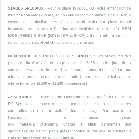
STAGES SPECIAUX
: Pour le stage
INI-BIKE (IB)
votre enfant doit se
munir de son vélo (2 roues) en bon état de fonctionnement ainsi que d'un
casque de protection. Les vélos peuvent rester sur place durant
la semaine (kot à vélo à l'intérieur des vestiaires et verrouillé).
MEDI
BIKE (MEBK) & BIKE (BK) (50KM & 80KM)
votre enfant doit se munir
de son vélo en excellent état ainsi que d’un casque.
OUVERTURE DES PORTES ET DES GRILLES
: Les ouvertures des
portes en fin d'activités de stage se font à 15h55 tous les jours de la
semaine. Avant ces heures il vous sera impossible d’accéder aux
infrastructures et à la reprise des enfants. Si une exception doit se faire,
elle se fait
entre 12h00 et 12h30 uniquement
!
ASSURANCE
: Tous nos participants sont assurés auprès d’ETHIAS en
RC Sportive qui couvre donc uniquement les accidents et blessures
corporelles suite à une activité durant le stage. Sont exclus de
l’assurance : les dommages causés
aux matériels, vêtements, lunettes et effets personnels des
sportifs assurés ou non par le présent contrat, autres que les arbitres ou
officiels dans l’exercice de leur fonction.