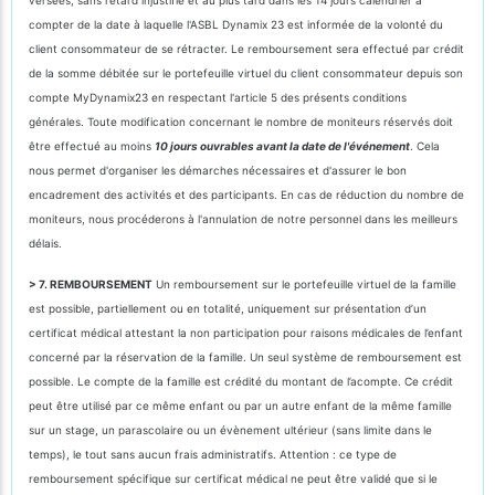
compter de la date à laquelle l'ASBL Dynamix 23 est informée de la volonté du
client consommateur de se rétracter. Le remboursement sera effectué par crédit
de la somme débitée sur le portefeuille virtuel du client consommateur depuis son
compte MyDynamix23 en respectant l'article 5 des présents conditions
générales. Toute modification concernant le nombre de moniteurs réservés doit
être effectué au moins
10 jours ouvrables avant la date de l'événement
. Cela
nous permet d'organiser les démarches nécessaires et d'assurer le bon
encadrement des activités et des participants. En cas de réduction du nombre de
moniteurs, nous procéderons à l'annulation de notre personnel dans les meilleurs
délais.
> 7. REMBOURSEMENT
Un remboursement sur le portefeuille virtuel de la famille
est possible, partiellement ou en totalité, uniquement sur présentation d’un
certificat médical attestant la non participation pour raisons médicales de l’enfant
concerné par la réservation de la famille. Un seul système de remboursement est
possible. Le compte de la famille est crédité du montant de l’acompte. Ce crédit
peut être utilisé par ce même enfant ou par un autre enfant de la même famille
sur un stage, un parascolaire ou un évènement ultérieur (sans limite dans le
temps), le tout sans aucun frais administratifs. Attention : ce type de
remboursement spécifique sur certificat médical ne peut être validé que si le