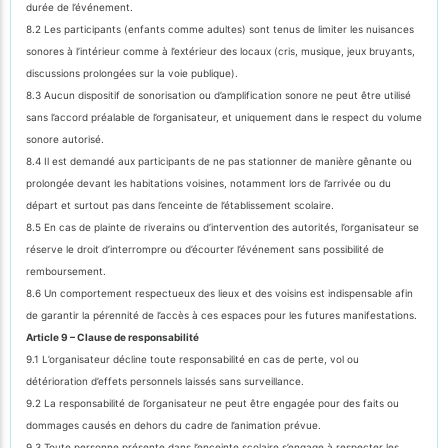
durée de l’événement.
8.2 Les participants (enfants comme adultes) sont tenus de limiter les nuisances
sonores à l’intérieur comme à l’extérieur des locaux (cris, musique, jeux bruyants,
discussions prolongées sur la voie publique).
8.3 Aucun dispositif de sonorisation ou d’amplification sonore ne peut être utilisé
sans l’accord préalable de l’organisateur, et uniquement dans le respect du volume
sonore autorisé.
8.4 Il est demandé aux participants de ne pas stationner de manière gênante ou
prolongée devant les habitations voisines, notamment lors de l’arrivée ou du
départ et surtout pas dans l’enceinte de l’établissement scolaire.
8.5 En cas de plainte de riverains ou d’intervention des autorités, l’organisateur se
réserve le droit d’interrompre ou d’écourter l’événement sans possibilité de
remboursement.
8.6 Un comportement respectueux des lieux et des voisins est indispensable afin
de garantir la pérennité de l’accès à ces espaces pour les futures manifestations.
Article 9 – Clause de responsabilité
9.1 L’organisateur décline toute responsabilité en cas de perte, vol ou
détérioration d’effets personnels laissés sans surveillance.
9.2 La responsabilité de l’organisateur ne peut être engagée pour des faits ou
dommages causés en dehors du cadre de l’animation prévue.
9.3 Toute personne présente dans l’enceinte scolaire s’engage à respecter les