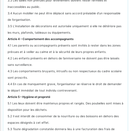
3.3 Les salles non prévues pour l’événement doivent rester fermées et
inaccessibles au public.
3.4 Aucun mobilier ne peut être déplacé sans accord préalable d’un responsable
de l’organisation.
3.5 L’installation de décorations est autorisée uniquement si elle ne détériore pas
les murs, plafonds, tableaux ou équipements.
Article 4 – Comportement des accompagnants
4.1 Les parents ou accompagnants présents sont invités à rester dans les zones
prévues et à veiller au calme et à la sécurité de leurs propres enfants.
4.2 Les enfants présents en dehors de l’anniversaire ne doivent pas être laissés
sans surveillance.
4.3 Les comportements bruyants, intrusifs ou non respectueux du cadre scolaire
sont proscrits.
4.4 En cas de manquement grave, l’organisateur se réserve le droit de demander
le départ immédiat de tout individu contrevenant.
Article 5 – Hygiène et propreté
5.1 Les lieux doivent être maintenus propres et rangés. Des poubelles sont mises à
disposition pour les déchets.
5.2 Il est interdit de consommer de la nourriture ou des boissons en dehors des
espaces désignés à cet effet.
5.3 Toute dégradation constatée donnera lieu à une facturation des frais de