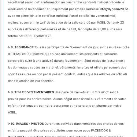
secrétariat reçoit cette information au plus tard le vendredi midi qui précède le
week-end de l’évènement et uniquement par email à l’adresse
info@dynamix23.be
avec en pièce jointe le certificat médical. Passé ce délai du vendredi midi,
malheureusement, le tarif de location de la salle sera dû par l’ASBL Dynamix 23
auprès des différents partenaires et de ce fait, l’acompte de 95,00 euros sera
retenu par l’ASBL Dynamix 23.
> 8. ASSURANCE
Tous les participants de l’évènement du jour sont assurés auprès
d’ETHIAS en RC Sportive qui couvre uniquement les accidents et blessures
corporelles suite à une activité durant l’évènement. Sont exclus de l’assurance :
les dommages causés au matériel, vêtements, lunettes et effets personnels des
sportifs assurés ou non par le présent contrat, autres que les arbitres ou officiels
dans l’exercice de leur fonction.
> 9. TENUES VESTIMENTAIRES
Une paire de baskets et un "training" sont à
prévoir pour les anniversaires. Aucun dégât occasionné aux vêtements de votre
enfant n’est couvert par notre assurance et ne sera pris en charge par notre
ASBL.
> 10. IMAGES - PHOTOS
Durant les activités d’anniversaires des photos de vos
enfants peuvent être prises et utilisées pour notre page FACEBOOK &
INSTAGRAM. Par défaut, tous les visages des enfants pris en photo transférés