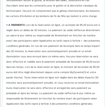
l'encadrement durant le goûter, la location des salles, l'assurance en cas
d'accident ainsi que les contenants pour le goûter et la décoration classique de
l’anniversaire. Ces prix ne comprennent pas le gâteau d'anniversaire, les boissons,
les cartons d'invitation et les bonbons de fin de fête qui restent à votre charge.
> 4. PAIEMENTS
Lors de la réservation en ligne, un acompte de 95,00 euros est à
régler dans un délais de 30 minutes. Le paiement du solde s’effectue directement
sur place le jour même au responsable de l’évènement en fonction du nombre
exact des participants selon l’application es tarifs repris à l’article « des présentes
conditions générales. En cas de non paiement de l’acompte dans le temps imparti
des 30 minutes, la réservation sera automatiquement annulée et un email
d’annulation vous sera envoyé dans ce même sens. Aucune réservation ne sera
donc effective et validée sans le paiement préalable de l’acompte de 95,00 euros
dans les temps. Lors de la réservation en ligne, le montant de l’acompte de 95,00
euros doit être réglé directement depuis votre compte MyDynamix23 et votre
panier d'achat. Toute réservation en ligne non réglée dans les délais impartis (30
minutes) sera automatiquement annulée, et vous recevrez un email d'annulation.
Aune réservation ne sera donc effective et enregistrée sans paiement au
préalable et dans les temps. Le paiement du solde s’effectue le jour même au
responsable de l’évènement en fonction du nombre exact de participants selon
l’application des tarifs repris à l’article 3 des présentes conditions générales.