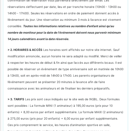
confirmation de réservation vous parviendra directement par email. Les
réservations s’effectuent par date, lieu et par tranche horaire (10h00 - 13h00 ou
14h00 - 17h00). Seules les réservations en ordre de paiement donnent accès à
l’évènement du jour. Une réservation au minimum 3 mois à l’avance est vivement
conseillée.
Toutes les informations relatives au nombre d'enfant ainsi qu'au
nombre de moniteur pour la date de l'événement doivent nous parvenir minimum
14 jours calendriers avant la date réservée.
> 2. HORAIRES & ACCÈS
Les horaires sont affichés sur notre site internet. Sauf
modification annoncée, aucun horaire ne sera adapté ou modifié. Merci de veiller
à respecter les heures de début & fin ainsi que l’accès aux différents locaux. Il est
possible de réserver un évènement de type anniversaire soit en matinée de 10h00
à 13h00, soit en après-midi de 14h00 à 17h00. Les parents organisateurs de
l’événement peuvent se présenter 20 minutes à l’avance afin de faire
connaissance avec les animateurs et de finaliser les derniers préparatifs.
> 3. TARIFS
Les prix sont ceux indiqués sur le site web de l'ASBL. Deux formules
sont possibles : La formule MINI (1 animateur) à 195,00 euros (prix pour 10
enfants) + 8,00 euros par enfant supplémentaire. La formule MAXI (2 animateurs)
à 275,00 euros (prix pour 20 enfants) + 6,00 euros par enfant supplémentaire.
Ces prix comprennent le service, les heures d'animation sportive en salle,