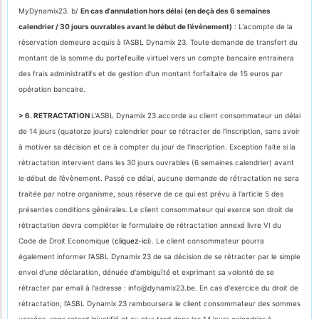
MyDynamix23. b/
En cas d'annulation hors délai (en deçà des 6 semaines
calendrier / 30 jours ouvrables avant le début de l’évènement)
: L’acompte de la
réservation demeure acquis à l’ASBL Dynamix 23. Toute demande de transfert du
montant de la somme du portefeuille virtuel vers un compte bancaire entrainera
des frais administratifs et de gestion d'un montant forfaitaire de 15 euros par
opération bancaire.
> 6. RETRACTATION
L'ASBL Dynamix 23 accorde au client consommateur un délai
de 14 jours (quatorze jours) calendrier pour se rétracter de l'inscription, sans avoir
à motiver sa décision et ce à compter du jour de l'inscription. Exception faite si la
rétractation intervient dans les 30 jours ouvrables (6 semaines calendrier) avant
le début de l’évènement. Passé ce délai, aucune demande de rétractation ne sera
traitée par notre organisme, sous réserve de ce qui est prévu à l'article 5 des
présentes conditions générales. Le client consommateur qui exerce son droit de
rétractation devra compléter le formulaire de rétractation annexé livre VI du
Code de Droit Economique (
cliquez-ici
). Le client consommateur pourra
également informer l’ASBL Dynamix 23 de sa décision de se rétracter par le simple
envoi d'une déclaration, dénuée d'ambiguïté et exprimant sa volonté de se
rétracter par email à l'adresse : info@dynamix23.be. En cas d'exercice du droit de
rétractation, l'ASBL Dynamix 23 remboursera le client consommateur des sommes
versées, sans retard injustifié et au plus tard dans les 14 jours calendrier à