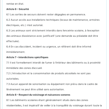
remise en état.
Article 6 – Sécurité
6.1 Les sorties de secours doivent rester dégagées en permanence.
6.2 Aucun accès aux installations techniques (locaux de maintenance, armoires
électriques, etc.) n’est autorisé.
6.3 Les animaux sont strictement interdits dans l’enceinte scolaire, à l’exception
des animaux d’assistance avec justificatif (une demande au préalable doit être
effectuée).
6.4 En cas d’accident, incident ou urgence, un référent doit être informé
immédiatement.
Article 7 – Interdictions spécifiques
7.1 Il est formellement interdit de fumer à l’intérieur des bâtiments ou à proximité
immédiate des zones d’accueil.
7.2 L’introduction et la consommation de produits alcoolisés ne sont pas
autorisées.
7.3 Aucun appareil de sonorisation ou équipement non prévu dans le cadre de
l’événement ne peut être utilisé sans autorisation.
Article 8 – Respect du voisinage et nuisances sonores
8.1 Les bâtiments scolaires étant généralement situés dans des zones
résidentielles, il est impératif de veiller à la tranquillité du voisinage durant toute la