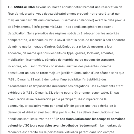
> 5. ANNULATIONS
Si vous souhaitez annuler définitivement une réservation de
fête d’anniversaire, vous devez obligatoirement prévenir notre secrétariat par
mail, au plus tard 30 jours ouvrables (6 semaines calendrier) avant la date prévue
de l'évènement, à info@dynamix23.be - nos conditions générales restent
d’application. Sans préjudice des régimes spéciaux à adopter par les autorités
compétentes, la menace du virus Covid-19 et la prise de mesures à son encontre
de même que la menace d’autres épidémies et la prise de mesures à leur
encontre, de même que tous les faits du type, grèves, lock-out, émeutes,
mobilisation, intempéries, pénuries de matériel ou de moyens de transport,
incendies, etc., sont d’office considérés, aux fins des présentes, comme
constituant un cas de force majeure justifiant l’annulation d’une séance sans que
l’ASBL Dynamix 23 n’ait à démontrer l’imprévisibilité, l’irrésistibilité des
circonstances et l’impossibilité d’exécuter ses obligations. Ces évènements étant
extérieurs à l’ASBL Dynamix 23, elle ne pourra être tenue responsable. En cas
d'annulation d'une réservation par le participant, il est impératif de le
communiquer exclusivement par email afin de garder une trace écrite de la
demande et d'éviter ainsi tout litige par la suite. Les délais d'annulations et les
conditions sont les suivantes : a/
En cas d'annulation dans les temps (6 semaines
calendrier / 30 jours ouvrables avant le début de l’évènement)
: Le montant de
l’acompte est crédité sur le portefeuille virtuel du parent dans son compte