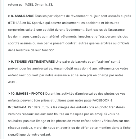
retenu par l’ASBL Dynamix 23.
> 8. ASSURANCE
Tous les participants de l’évènement du jour sont assurés auprès
d’ETHIAS en RC Sportive qui couvre uniquement les accidents et blessures
corporelles suite à une activité durant l’évènement. Sont exclus de l’assurance :
les dommages causés au matériel, vêtements, lunettes et effets personnels des
sportifs assurés ou non par le présent contrat, autres que les arbitres ou officiels
dans l’exercice de leur fonction.
> 9. TENUES VESTIMENTAIRES
Une paire de baskets et un "training" sont à
prévoir pour les anniversaires. Aucun dégât occasionné aux vêtements de votre
enfant n’est couvert par notre assurance et ne sera pris en charge par notre
ASBL.
> 10. IMAGES - PHOTOS
Durant les activités d’anniversaires des photos de vos
enfants peuvent être prises et utilisées pour notre page FACEBOOK &
INSTAGRAM. Par défaut, tous les visages des enfants pris en photo transférés
vers nos réseaux sociaux sont floutés ou masqués par un emoji. Si vous ne
souhaitez pas que l’image et les photos de votre enfant soient véhiculées sur nos
réseaux sociaux, merci de nous en avertir ou de biffer cette mention dans la fiche
signalétique de votre enfant.