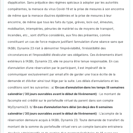
d’application. Sans préjudice des régimes spéciaux à adopter par les autorités
compétentes, la menace du virus Covid-19 et la prise de mesures à son encontre
de même que la menace d’autres épidémies et la prise de mesures à leur
encontre, de même que tous les faits du type, grèves, lock-out, émeutes,
mobilisation, intempéries, pénuries de matériel ou de moyens de transport,
incendies, etc., sont d’office considérés, aux fins des présentes, comme
constituant un cas de force majeure justifiant l’annulation d’une séance sans que
l’ASBL Dynamix 23 n’ait à démontrer l’imprévisibilité, l’irrésistibilité des
circonstances et l’impossibilité d’exécuter ses obligations. Ces évènements étant
extérieurs à l’ASBL Dynamix 23, elle ne pourra être tenue responsable. En cas
d'annulation d'une réservation par le participant, il est impératif de le
communiquer exclusivement par email afin de garder une trace écrite de la
demande et d'éviter ainsi tout litige par la suite. Les délais d'annulations et les
conditions sont les suivantes : a/
En cas d'annulation dans les temps (6 semaines
calendrier / 30 jours ouvrables avant le début de l’évènement)
: Le montant de
l’acompte est crédité sur le portefeuille virtuel du parent dans son compte
MyDynamix23. b/
En cas d'annulation hors délai (en deçà des 6 semaines
calendrier / 30 jours ouvrables avant le début de l’évènement)
: L’acompte de la
réservation demeure acquis à l’ASBL Dynamix 23. Toute demande de transfert du
montant de la somme du portefeuille virtuel vers un compte bancaire entrainera
des frais administratifs et de gestion d'un montant forfaitaire de 15 euros par