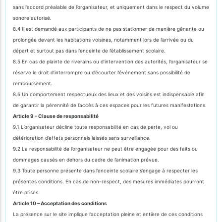
sans l’accord préalable de l’organisateur, et uniquement dans le respect du volume
sonore autorisé.
8.4 Il est demandé aux participants de ne pas stationner de manière gênante ou
prolongée devant les habitations voisines, notamment lors de l’arrivée ou du
départ et surtout pas dans l’enceinte de l’établissement scolaire.
8.5 En cas de plainte de riverains ou d’intervention des autorités, l’organisateur se
réserve le droit d’interrompre ou d’écourter l’événement sans possibilité de
remboursement.
8.6 Un comportement respectueux des lieux et des voisins est indispensable afin
de garantir la pérennité de l’accès à ces espaces pour les futures manifestations.
Article 9 – Clause de responsabilité
9.1 L’organisateur décline toute responsabilité en cas de perte, vol ou
détérioration d’effets personnels laissés sans surveillance.
9.2 La responsabilité de l’organisateur ne peut être engagée pour des faits ou
dommages causés en dehors du cadre de l’animation prévue.
9.3 Toute personne présente dans l’enceinte scolaire s’engage à respecter les
présentes conditions. En cas de non-respect, des mesures immédiates pourront
être prises.
Article 10 – Acceptation des conditions
La présence sur le site implique l’acceptation pleine et entière de ces conditions