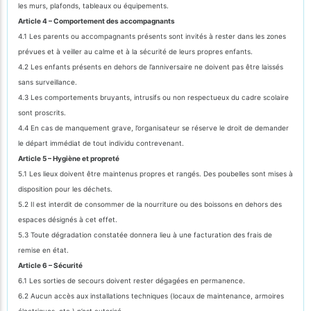
les murs, plafonds, tableaux ou équipements.
Article 4 – Comportement des accompagnants
4.1 Les parents ou accompagnants présents sont invités à rester dans les zones
prévues et à veiller au calme et à la sécurité de leurs propres enfants.
4.2 Les enfants présents en dehors de l’anniversaire ne doivent pas être laissés
sans surveillance.
4.3 Les comportements bruyants, intrusifs ou non respectueux du cadre scolaire
sont proscrits.
4.4 En cas de manquement grave, l’organisateur se réserve le droit de demander
le départ immédiat de tout individu contrevenant.
Article 5 – Hygiène et propreté
5.1 Les lieux doivent être maintenus propres et rangés. Des poubelles sont mises à
disposition pour les déchets.
5.2 Il est interdit de consommer de la nourriture ou des boissons en dehors des
espaces désignés à cet effet.
5.3 Toute dégradation constatée donnera lieu à une facturation des frais de
remise en état.
Article 6 – Sécurité
6.1 Les sorties de secours doivent rester dégagées en permanence.
6.2 Aucun accès aux installations techniques (locaux de maintenance, armoires
électriques, etc.) n’est autorisé.