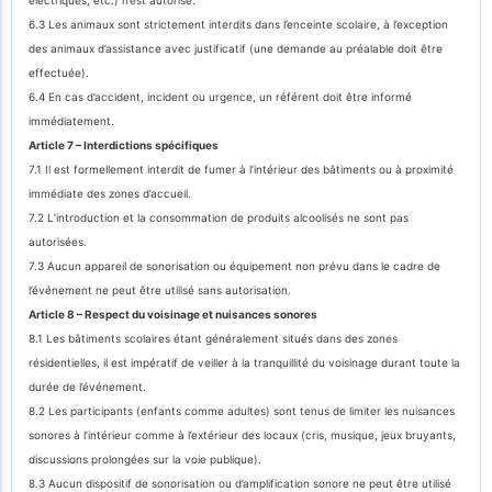
6.3 Les animaux sont strictement interdits dans l’enceinte scolaire, à l’exception
des animaux d’assistance avec justificatif (une demande au préalable doit être
effectuée).
6.4 En cas d’accident, incident ou urgence, un référent doit être informé
immédiatement.
Article 7 – Interdictions spécifiques
7.1 Il est formellement interdit de fumer à l’intérieur des bâtiments ou à proximité
immédiate des zones d’accueil.
7.2 L’introduction et la consommation de produits alcoolisés ne sont pas
autorisées.
7.3 Aucun appareil de sonorisation ou équipement non prévu dans le cadre de
l’événement ne peut être utilisé sans autorisation.
Article 8 – Respect du voisinage et nuisances sonores
8.1 Les bâtiments scolaires étant généralement situés dans des zones
résidentielles, il est impératif de veiller à la tranquillité du voisinage durant toute la
durée de l’événement.
8.2 Les participants (enfants comme adultes) sont tenus de limiter les nuisances
sonores à l’intérieur comme à l’extérieur des locaux (cris, musique, jeux bruyants,
discussions prolongées sur la voie publique).
8.3 Aucun dispositif de sonorisation ou d’amplification sonore ne peut être utilisé