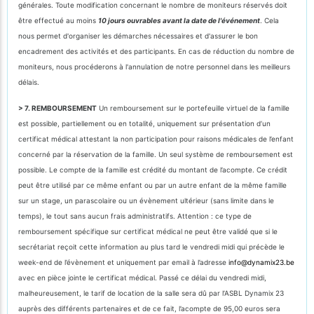
générales. Toute modification concernant le nombre de moniteurs réservés doit
être effectué au moins
10 jours ouvrables avant la date de l'événement
. Cela
nous permet d'organiser les démarches nécessaires et d'assurer le bon
encadrement des activités et des participants. En cas de réduction du nombre de
moniteurs, nous procéderons à l'annulation de notre personnel dans les meilleurs
délais.
> 7. REMBOURSEMENT
Un remboursement sur le portefeuille virtuel de la famille
est possible, partiellement ou en totalité, uniquement sur présentation d’un
certificat médical attestant la non participation pour raisons médicales de l’enfant
concerné par la réservation de la famille. Un seul système de remboursement est
possible. Le compte de la famille est crédité du montant de l’acompte. Ce crédit
peut être utilisé par ce même enfant ou par un autre enfant de la même famille
sur un stage, un parascolaire ou un évènement ultérieur (sans limite dans le
temps), le tout sans aucun frais administratifs. Attention : ce type de
remboursement spécifique sur certificat médical ne peut être validé que si le
secrétariat reçoit cette information au plus tard le vendredi midi qui précède le
week-end de l’évènement et uniquement par email à l’adresse
info@dynamix23.be
avec en pièce jointe le certificat médical. Passé ce délai du vendredi midi,
malheureusement, le tarif de location de la salle sera dû par l’ASBL Dynamix 23
auprès des différents partenaires et de ce fait, l’acompte de 95,00 euros sera