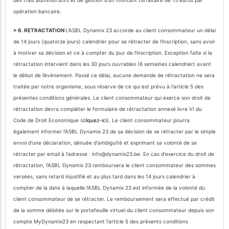
opération bancaire.
> 6. RETRACTATION
L'ASBL Dynamix 23 accorde au client consommateur un délai
de 14 jours (quatorze jours) calendrier pour se rétracter de l'inscription, sans avoir
à motiver sa décision et ce à compter du jour de l'inscription. Exception faite si la
rétractation intervient dans les 30 jours ouvrables (6 semaines calendrier) avant
le début de l’évènement. Passé ce délai, aucune demande de rétractation ne sera
traitée par notre organisme, sous réserve de ce qui est prévu à l'article 5 des
présentes conditions générales. Le client consommateur qui exerce son droit de
rétractation devra compléter le formulaire de rétractation annexé livre VI du
Code de Droit Economique (
cliquez-ici
). Le client consommateur pourra
également informer l’ASBL Dynamix 23 de sa décision de se rétracter par le simple
envoi d'une déclaration, dénuée d'ambiguïté et exprimant sa volonté de se
rétracter par email à l'adresse : info@dynamix23.be. En cas d'exercice du droit de
rétractation, l'ASBL Dynamix 23 remboursera le client consommateur des sommes
versées, sans retard injustifié et au plus tard dans les 14 jours calendrier à
compter de la date à laquelle l'ASBL Dynamix 23 est informée de la volonté du
client consommateur de se rétracter. Le remboursement sera effectué par crédit
de la somme débitée sur le portefeuille virtuel du client consommateur depuis son
compte MyDynamix23 en respectant l'article 5 des présents conditions