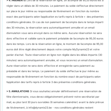
> 4. PAIEMENTS
Lors de la réservation en ligne, un acompte de 95,00 euros est à
régler dans un délais de 30 minutes. Le paiement du solde s’effectue directement
sur place le jour même au responsable de l’évènement en fonction du nombre
exact des participants selon l’application es tarifs repris à l’article « des présentes
conditions générales. En cas de non paiement de l’acompte dans le temps imparti
des 30 minutes, la réservation sera automatiquement annulée et un email
d’annulation vous sera envoyé dans ce même sens. Aucune réservation ne sera
donc effective et validée sans le paiement préalable de l’acompte de 95,00 euros
dans les temps. Lors de la réservation en ligne, le montant de l’acompte de 95,00
euros doit être réglé directement depuis votre compte MyDynamix23 et votre
panier d'achat. Toute réservation en ligne non réglée dans les délais impartis (30
minutes) sera automatiquement annulée, et vous recevrez un email d'annulation.
Aune réservation ne sera donc effective et enregistrée sans paiement au
préalable et dans les temps. Le paiement du solde s’effectue le jour même au
responsable de l’évènement en fonction du nombre exact de participants selon
l’application des tarifs repris à l’article 3 des présentes conditions générales.
> 5. ANNULATIONS
Si vous souhaitez annuler définitivement une réservation de
fête d’anniversaire, vous devez obligatoirement prévenir notre secrétariat par
mail, au plus tard 30 jours ouvrables (6 semaines calendrier) avant la date prévue
de l'évènement, à info@dynamix23.be - nos conditions générales restent