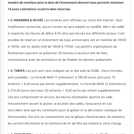
nombre de moniteur pour la date de l'événement doivent nous parvenir minimum
14 jours calendriers avant la date réservée.
> 2. HORAIRES & ACCÈS
Les horaires sont affichés sur notre site internet. Sauf
modification annoncée, aucun horaire ne sera adapté ou modifié. Merci de veiller
à respecter les heures de début & fin ainsi que l’accès aux différents locaux. Il est
possible de réserver un évènement de type anniversaire soit en matinée de 10h00
à 13h00, soit en après-midi de 14h00 à 17h00. Les parents organisateurs de
l’événement peuvent se présenter 20 minutes à l’avance afin de faire
connaissance avec les animateurs et de finaliser les derniers préparatifs.
> 3. TARIFS
Les prix sont ceux indiqués sur le site web de l'ASBL. Deux formules
sont possibles : La formule MINI (1 animateur) à 195,00 euros (prix pour 10
enfants) + 8,00 euros par enfant supplémentaire. La formule MAXI (2 animateurs)
à 275,00 euros (prix pour 20 enfants) + 6,00 euros par enfant supplémentaire.
Ces prix comprennent le service, les heures d'animation sportive en salle,
l'encadrement durant le goûter, la location des salles, l'assurance en cas
d'accident ainsi que les contenants pour le goûter et la décoration classique de
l’anniversaire. Ces prix ne comprennent pas le gâteau d'anniversaire, les boissons,
les cartons d'invitation et les bonbons de fin de fête qui restent à votre charge.