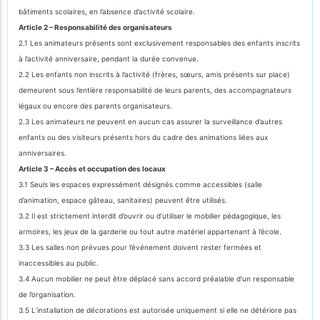
bâtiments scolaires, en l’absence d’activité scolaire.
Article 2 – Responsabilité des organisateurs
2.1 Les animateurs présents sont exclusivement responsables des enfants inscrits
à l’activité anniversaire, pendant la durée convenue.
2.2 Les enfants non inscrits à l’activité (frères, sœurs, amis présents sur place)
demeurent sous l’entière responsabilité de leurs parents, des accompagnateurs
légaux ou encore des parents organisateurs.
2.3 Les animateurs ne peuvent en aucun cas assurer la surveillance d’autres
enfants ou des visiteurs présents hors du cadre des animations liées aux
anniversaires.
Article 3 – Accès et occupation des locaux
3.1 Seuls les espaces expressément désignés comme accessibles (salle
d’animation, espace gâteau, sanitaires) peuvent être utilisés.
3.2 Il est strictement interdit d’ouvrir ou d’utiliser le mobilier pédagogique, les
armoires, les jeux de la garderie ou tout autre matériel appartenant à l’école.
3.3 Les salles non prévues pour l’événement doivent rester fermées et
inaccessibles au public.
3.4 Aucun mobilier ne peut être déplacé sans accord préalable d’un responsable
de l’organisation.
3.5 L’installation de décorations est autorisée uniquement si elle ne détériore pas