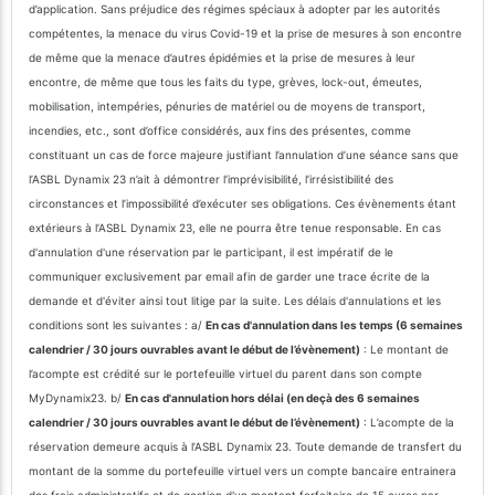
d’application. Sans préjudice des régimes spéciaux à adopter par les autorités
compétentes, la menace du virus Covid-19 et la prise de mesures à son encontre
de même que la menace d’autres épidémies et la prise de mesures à leur
encontre, de même que tous les faits du type, grèves, lock-out, émeutes,
mobilisation, intempéries, pénuries de matériel ou de moyens de transport,
incendies, etc., sont d’office considérés, aux fins des présentes, comme
constituant un cas de force majeure justifiant l’annulation d’une séance sans que
l’ASBL Dynamix 23 n’ait à démontrer l’imprévisibilité, l’irrésistibilité des
circonstances et l’impossibilité d’exécuter ses obligations. Ces évènements étant
extérieurs à l’ASBL Dynamix 23, elle ne pourra être tenue responsable. En cas
d'annulation d'une réservation par le participant, il est impératif de le
communiquer exclusivement par email afin de garder une trace écrite de la
demande et d'éviter ainsi tout litige par la suite. Les délais d'annulations et les
conditions sont les suivantes : a/
En cas d'annulation dans les temps (6 semaines
calendrier / 30 jours ouvrables avant le début de l’évènement)
: Le montant de
l’acompte est crédité sur le portefeuille virtuel du parent dans son compte
MyDynamix23. b/
En cas d'annulation hors délai (en deçà des 6 semaines
calendrier / 30 jours ouvrables avant le début de l’évènement)
: L’acompte de la
réservation demeure acquis à l’ASBL Dynamix 23. Toute demande de transfert du
montant de la somme du portefeuille virtuel vers un compte bancaire entrainera
des frais administratifs et de gestion d'un montant forfaitaire de 15 euros par