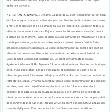
opération bancaire.
> 6. RETRACTATION
L'ASBL Dynamix 23 accorde au client consommateur un délai
de 14 jours (quatorze jours) calendrier pour se rétracter de l'inscription, sans avoir
à motiver sa décision et ce à compter du jour de l'inscription. Exception faite si la
rétractation intervient dans les 30 jours ouvrables (6 semaines calendrier) avant
le début de l’évènement. Passé ce délai, aucune demande de rétractation ne sera
traitée par notre organisme, sous réserve de ce qui est prévu à l'article 5 des
présentes conditions générales. Le client consommateur qui exerce son droit de
rétractation devra compléter le formulaire de rétractation annexé livre VI du
Code de Droit Economique (
cliquez-ici
). Le client consommateur pourra
également informer l’ASBL Dynamix 23 de sa décision de se rétracter par le simple
envoi d'une déclaration, dénuée d'ambiguïté et exprimant sa volonté de se
rétracter par email à l'adresse : info@dynamix23.be. En cas d'exercice du droit de
rétractation, l'ASBL Dynamix 23 remboursera le client consommateur des sommes
versées, sans retard injustifié et au plus tard dans les 14 jours calendrier à
compter de la date à laquelle l'ASBL Dynamix 23 est informée de la volonté du
client consommateur de se rétracter. Le remboursement sera effectué par crédit
de la somme débitée sur le portefeuille virtuel du client consommateur depuis son
compte MyDynamix23 en respectant l'article 5 des présents conditions