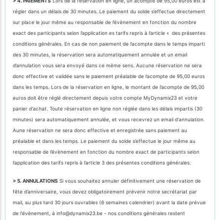
> 4. PAIEMENTS
Lors de la réservation en ligne, un acompte de 95,00 euros est à
régler dans un délais de 30 minutes. Le paiement du solde s’effectue directement
sur place le jour même au responsable de l’évènement en fonction du nombre
exact des participants selon l’application es tarifs repris à l’article « des présentes
conditions générales. En cas de non paiement de l’acompte dans le temps imparti
des 30 minutes, la réservation sera automatiquement annulée et un email
d’annulation vous sera envoyé dans ce même sens. Aucune réservation ne sera
donc effective et validée sans le paiement préalable de l’acompte de 95,00 euros
dans les temps. Lors de la réservation en ligne, le montant de l’acompte de 95,00
euros doit être réglé directement depuis votre compte MyDynamix23 et votre
panier d'achat. Toute réservation en ligne non réglée dans les délais impartis (30
minutes) sera automatiquement annulée, et vous recevrez un email d'annulation.
Aune réservation ne sera donc effective et enregistrée sans paiement au
préalable et dans les temps. Le paiement du solde s’effectue le jour même au
responsable de l’évènement en fonction du nombre exact de participants selon
l’application des tarifs repris à l’article 3 des présentes conditions générales.
> 5. ANNULATIONS
Si vous souhaitez annuler définitivement une réservation de
fête d’anniversaire, vous devez obligatoirement prévenir notre secrétariat par
mail, au plus tard 30 jours ouvrables (6 semaines calendrier) avant la date prévue
de l'évènement, à info@dynamix23.be - nos conditions générales restent