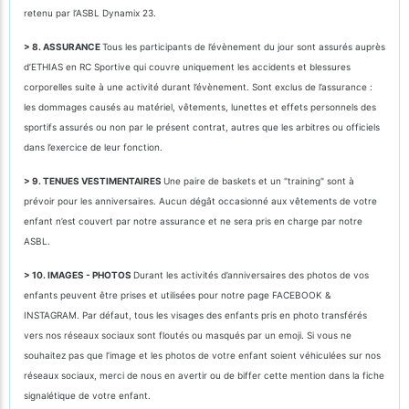
retenu par l’ASBL Dynamix 23.
> 8. ASSURANCE
Tous les participants de l’évènement du jour sont assurés auprès
d’ETHIAS en RC Sportive qui couvre uniquement les accidents et blessures
corporelles suite à une activité durant l’évènement. Sont exclus de l’assurance :
les dommages causés au matériel, vêtements, lunettes et effets personnels des
sportifs assurés ou non par le présent contrat, autres que les arbitres ou officiels
dans l’exercice de leur fonction.
> 9. TENUES VESTIMENTAIRES
Une paire de baskets et un "training" sont à
prévoir pour les anniversaires. Aucun dégât occasionné aux vêtements de votre
enfant n’est couvert par notre assurance et ne sera pris en charge par notre
ASBL.
> 10. IMAGES - PHOTOS
Durant les activités d’anniversaires des photos de vos
enfants peuvent être prises et utilisées pour notre page FACEBOOK &
INSTAGRAM. Par défaut, tous les visages des enfants pris en photo transférés
vers nos réseaux sociaux sont floutés ou masqués par un emoji. Si vous ne
souhaitez pas que l’image et les photos de votre enfant soient véhiculées sur nos
réseaux sociaux, merci de nous en avertir ou de biffer cette mention dans la fiche
signalétique de votre enfant.