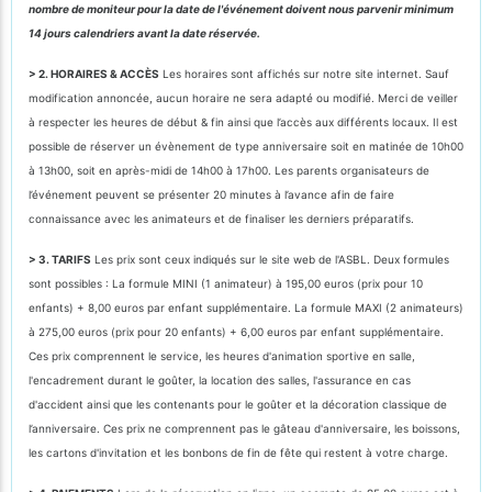
nombre de moniteur pour la date de l'événement doivent nous parvenir minimum
14 jours calendriers avant la date réservée.
> 2. HORAIRES & ACCÈS
Les horaires sont affichés sur notre site internet. Sauf
modification annoncée, aucun horaire ne sera adapté ou modifié. Merci de veiller
à respecter les heures de début & fin ainsi que l’accès aux différents locaux. Il est
possible de réserver un évènement de type anniversaire soit en matinée de 10h00
à 13h00, soit en après-midi de 14h00 à 17h00. Les parents organisateurs de
l’événement peuvent se présenter 20 minutes à l’avance afin de faire
connaissance avec les animateurs et de finaliser les derniers préparatifs.
> 3. TARIFS
Les prix sont ceux indiqués sur le site web de l'ASBL. Deux formules
sont possibles : La formule MINI (1 animateur) à 195,00 euros (prix pour 10
enfants) + 8,00 euros par enfant supplémentaire. La formule MAXI (2 animateurs)
à 275,00 euros (prix pour 20 enfants) + 6,00 euros par enfant supplémentaire.
Ces prix comprennent le service, les heures d'animation sportive en salle,
l'encadrement durant le goûter, la location des salles, l'assurance en cas
d'accident ainsi que les contenants pour le goûter et la décoration classique de
l’anniversaire. Ces prix ne comprennent pas le gâteau d'anniversaire, les boissons,
les cartons d'invitation et les bonbons de fin de fête qui restent à votre charge.