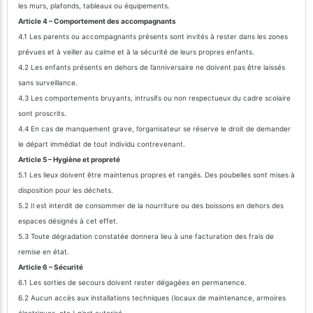
les murs, plafonds, tableaux ou équipements.
Article 4 – Comportement des accompagnants
4.1 Les parents ou accompagnants présents sont invités à rester dans les zones
prévues et à veiller au calme et à la sécurité de leurs propres enfants.
4.2 Les enfants présents en dehors de l’anniversaire ne doivent pas être laissés
sans surveillance.
4.3 Les comportements bruyants, intrusifs ou non respectueux du cadre scolaire
sont proscrits.
4.4 En cas de manquement grave, l’organisateur se réserve le droit de demander
le départ immédiat de tout individu contrevenant.
Article 5 – Hygiène et propreté
5.1 Les lieux doivent être maintenus propres et rangés. Des poubelles sont mises à
disposition pour les déchets.
5.2 Il est interdit de consommer de la nourriture ou des boissons en dehors des
espaces désignés à cet effet.
5.3 Toute dégradation constatée donnera lieu à une facturation des frais de
remise en état.
Article 6 – Sécurité
6.1 Les sorties de secours doivent rester dégagées en permanence.
6.2 Aucun accès aux installations techniques (locaux de maintenance, armoires
électriques, etc.) n’est autorisé.