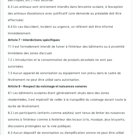
6.3 Les animaux sont strictement interdits dans l’enceinte scolaire, à l’exception
des animaux d’assistance avec justificatif (une demande au préalable doit être
effectuée).
6.4 En cas d’accident, incident ou urgence, un référent doit être informé
immédiatement.
Article 7 – Interdictions spécifiques
7.1 Il est formellement interdit de fumer à l’intérieur des bâtiments ou à proximité
immédiate des zones d’accueil.
7.2 L’introduction et la consommation de produits alcoolisés ne sont pas
autorisées.
7.3 Aucun appareil de sonorisation ou équipement non prévu dans le cadre de
l’événement ne peut être utilisé sans autorisation.
Article 8 – Respect du voisinage et nuisances sonores
8.1 Les bâtiments scolaires étant généralement situés dans des zones
résidentielles, il est impératif de veiller à la tranquillité du voisinage durant toute la
durée de l’événement.
8.2 Les participants (enfants comme adultes) sont tenus de limiter les nuisances
sonores à l’intérieur comme à l’extérieur des locaux (cris, musique, jeux bruyants,
discussions prolongées sur la voie publique).
8.3 Aucun dispositif de sonorisation ou d’amplification sonore ne peut être utilisé