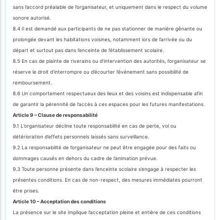
sans l’accord préalable de l’organisateur, et uniquement dans le respect du volume
sonore autorisé.
8.4 Il est demandé aux participants de ne pas stationner de manière gênante ou
prolongée devant les habitations voisines, notamment lors de l’arrivée ou du
départ et surtout pas dans l’enceinte de l’établissement scolaire.
8.5 En cas de plainte de riverains ou d’intervention des autorités, l’organisateur se
réserve le droit d’interrompre ou d’écourter l’événement sans possibilité de
remboursement.
8.6 Un comportement respectueux des lieux et des voisins est indispensable afin
de garantir la pérennité de l’accès à ces espaces pour les futures manifestations.
Article 9 – Clause de responsabilité
9.1 L’organisateur décline toute responsabilité en cas de perte, vol ou
détérioration d’effets personnels laissés sans surveillance.
9.2 La responsabilité de l’organisateur ne peut être engagée pour des faits ou
dommages causés en dehors du cadre de l’animation prévue.
9.3 Toute personne présente dans l’enceinte scolaire s’engage à respecter les
présentes conditions. En cas de non-respect, des mesures immédiates pourront
être prises.
Article 10 – Acceptation des conditions
La présence sur le site implique l’acceptation pleine et entière de ces conditions