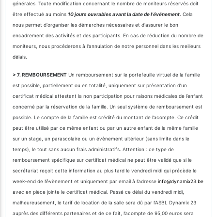
générales. Toute modification concernant le nombre de moniteurs réservés doit
être effectué au moins
10 jours ouvrables avant la date de l'événement
. Cela
nous permet d'organiser les démarches nécessaires et d'assurer le bon
encadrement des activités et des participants. En cas de réduction du nombre de
moniteurs, nous procéderons à l'annulation de notre personnel dans les meilleurs
délais.
> 7. REMBOURSEMENT
Un remboursement sur le portefeuille virtuel de la famille
est possible, partiellement ou en totalité, uniquement sur présentation d’un
certificat médical attestant la non participation pour raisons médicales de l’enfant
concerné par la réservation de la famille. Un seul système de remboursement est
possible. Le compte de la famille est crédité du montant de l’acompte. Ce crédit
peut être utilisé par ce même enfant ou par un autre enfant de la même famille
sur un stage, un parascolaire ou un évènement ultérieur (sans limite dans le
temps), le tout sans aucun frais administratifs. Attention : ce type de
remboursement spécifique sur certificat médical ne peut être validé que si le
secrétariat reçoit cette information au plus tard le vendredi midi qui précède le
week-end de l’évènement et uniquement par email à l’adresse
info@dynamix23.be
avec en pièce jointe le certificat médical. Passé ce délai du vendredi midi,
malheureusement, le tarif de location de la salle sera dû par l’ASBL Dynamix 23
auprès des différents partenaires et de ce fait, l’acompte de 95,00 euros sera