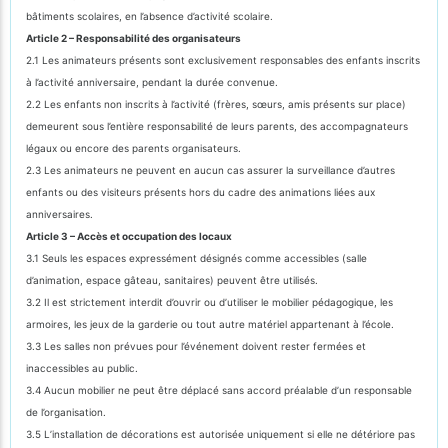
bâtiments scolaires, en l’absence d’activité scolaire.
Article 2 – Responsabilité des organisateurs
2.1 Les animateurs présents sont exclusivement responsables des enfants inscrits
à l’activité anniversaire, pendant la durée convenue.
2.2 Les enfants non inscrits à l’activité (frères, sœurs, amis présents sur place)
demeurent sous l’entière responsabilité de leurs parents, des accompagnateurs
légaux ou encore des parents organisateurs.
2.3 Les animateurs ne peuvent en aucun cas assurer la surveillance d’autres
enfants ou des visiteurs présents hors du cadre des animations liées aux
anniversaires.
Article 3 – Accès et occupation des locaux
3.1 Seuls les espaces expressément désignés comme accessibles (salle
d’animation, espace gâteau, sanitaires) peuvent être utilisés.
3.2 Il est strictement interdit d’ouvrir ou d’utiliser le mobilier pédagogique, les
armoires, les jeux de la garderie ou tout autre matériel appartenant à l’école.
3.3 Les salles non prévues pour l’événement doivent rester fermées et
inaccessibles au public.
3.4 Aucun mobilier ne peut être déplacé sans accord préalable d’un responsable
de l’organisation.
3.5 L’installation de décorations est autorisée uniquement si elle ne détériore pas