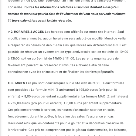
l’évènement du jour. Une réservation au minimum 3 mois à l’avance est vivement
conseillée.
Toutes les informations relatives au nombre d'enfant ainsi qu'au
nombre de moniteur pour la date de l'événement doivent nous parvenir minimum
14 jours calendriers avant la date réservée.
> 2. HORAIRES & ACCÈS
Les horaires sont affichés sur notre site internet. Sauf
modification annoncée, aucun horaire ne sera adapté ou modifié. Merci de veiller
à respecter les heures de début & fin ainsi que l’accès aux différents locaux. Il est
possible de réserver un évènement de type anniversaire soit en matinée de 10h00
à 13h00, soit en après-midi de 14h00 à 17h00. Les parents organisateurs de
l’événement peuvent se présenter 20 minutes à l’avance afin de faire
connaissance avec les animateurs et de finaliser les derniers préparatifs.
> 3. TARIFS
Les prix sont ceux indiqués sur le site web de l'ASBL. Deux formules
sont possibles : La formule MINI (1 animateur) à 195,00 euros (prix pour 10
enfants) + 8,00 euros par enfant supplémentaire. La formule MAXI (2 animateurs)
à 275,00 euros (prix pour 20 enfants) + 6,00 euros par enfant supplémentaire.
Ces prix comprennent le service, les heures d'animation sportive en salle,
l'encadrement durant le goûter, la location des salles, l'assurance en cas
d'accident ainsi que les contenants pour le goûter et la décoration classique de
l’anniversaire. Ces prix ne comprennent pas le gâteau d'anniversaire, les boissons,