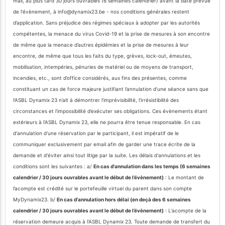
mail, au plus tard 30 jours ouvrables (6 semaines calendrier) avant la date prévue
de l'évènement, à info@dynamix23.be - nos conditions générales restent
d’application. Sans préjudice des régimes spéciaux à adopter par les autorités
compétentes, la menace du virus Covid-19 et la prise de mesures à son encontre
de même que la menace d’autres épidémies et la prise de mesures à leur
encontre, de même que tous les faits du type, grèves, lock-out, émeutes,
mobilisation, intempéries, pénuries de matériel ou de moyens de transport,
incendies, etc., sont d’office considérés, aux fins des présentes, comme
constituant un cas de force majeure justifiant l’annulation d’une séance sans que
l’ASBL Dynamix 23 n’ait à démontrer l’imprévisibilité, l’irrésistibilité des
circonstances et l’impossibilité d’exécuter ses obligations. Ces évènements étant
extérieurs à l’ASBL Dynamix 23, elle ne pourra être tenue responsable. En cas
d'annulation d'une réservation par le participant, il est impératif de le
communiquer exclusivement par email afin de garder une trace écrite de la
demande et d'éviter ainsi tout litige par la suite. Les délais d'annulations et les
conditions sont les suivantes : a/
En cas d'annulation dans les temps (6 semaines
calendrier / 30 jours ouvrables avant le début de l’évènement)
: Le montant de
l’acompte est crédité sur le portefeuille virtuel du parent dans son compte
MyDynamix23. b/
En cas d'annulation hors délai (en deçà des 6 semaines
calendrier / 30 jours ouvrables avant le début de l’évènement)
: L’acompte de la
réservation demeure acquis à l’ASBL Dynamix 23. Toute demande de transfert du