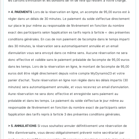
les cartons d'invitation et les bonbons de fin de fête qui restent à votre charge.
> 4. PAIEMENTS
Lors de la réservation en ligne, un acompte de 95,00 euros est à
régler dans un délais de 30 minutes. Le paiement du solde s’effectue directement
sur place le jour même au responsable de l’évènement en fonction du nombre
exact des participants selon l’application es tarifs repris à l’article « des présentes
conditions générales. En cas de non paiement de l’acompte dans le temps imparti
des 30 minutes, la réservation sera automatiquement annulée et un email
d’annulation vous sera envoyé dans ce même sens. Aucune réservation ne sera
donc effective et validée sans le paiement préalable de l’acompte de 95,00 euros
dans les temps. Lors de la réservation en ligne, le montant de l’acompte de 95,00
euros doit être réglé directement depuis votre compte MyDynamix23 et votre
panier d'achat. Toute réservation en ligne non réglée dans les délais impartis (30
minutes) sera automatiquement annulée, et vous recevrez un email d'annulation.
Aune réservation ne sera donc effective et enregistrée sans paiement au
préalable et dans les temps. Le paiement du solde s’effectue le jour même au
responsable de l’évènement en fonction du nombre exact de participants selon
l’application des tarifs repris à l’article 3 des présentes conditions générales.
> 5. ANNULATIONS
Si vous souhaitez annuler définitivement une réservation de
fête d’anniversaire, vous devez obligatoirement prévenir notre secrétariat par