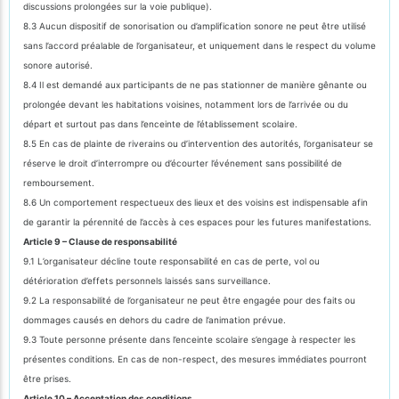
discussions prolongées sur la voie publique).
8.3 Aucun dispositif de sonorisation ou d’amplification sonore ne peut être utilisé
sans l’accord préalable de l’organisateur, et uniquement dans le respect du volume
sonore autorisé.
8.4 Il est demandé aux participants de ne pas stationner de manière gênante ou
prolongée devant les habitations voisines, notamment lors de l’arrivée ou du
départ et surtout pas dans l’enceinte de l’établissement scolaire.
8.5 En cas de plainte de riverains ou d’intervention des autorités, l’organisateur se
réserve le droit d’interrompre ou d’écourter l’événement sans possibilité de
remboursement.
8.6 Un comportement respectueux des lieux et des voisins est indispensable afin
de garantir la pérennité de l’accès à ces espaces pour les futures manifestations.
Article 9 – Clause de responsabilité
9.1 L’organisateur décline toute responsabilité en cas de perte, vol ou
détérioration d’effets personnels laissés sans surveillance.
9.2 La responsabilité de l’organisateur ne peut être engagée pour des faits ou
dommages causés en dehors du cadre de l’animation prévue.
9.3 Toute personne présente dans l’enceinte scolaire s’engage à respecter les
présentes conditions. En cas de non-respect, des mesures immédiates pourront
être prises.
Article 10 – Acceptation des conditions