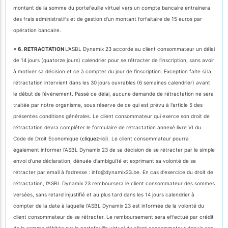
montant de la somme du portefeuille virtuel vers un compte bancaire entrainera
des frais administratifs et de gestion d'un montant forfaitaire de 15 euros par
opération bancaire.
> 6. RETRACTATION
L'ASBL Dynamix 23 accorde au client consommateur un délai
de 14 jours (quatorze jours) calendrier pour se rétracter de l'inscription, sans avoir
à motiver sa décision et ce à compter du jour de l'inscription. Exception faite si la
rétractation intervient dans les 30 jours ouvrables (6 semaines calendrier) avant
le début de l’évènement. Passé ce délai, aucune demande de rétractation ne sera
traitée par notre organisme, sous réserve de ce qui est prévu à l'article 5 des
présentes conditions générales. Le client consommateur qui exerce son droit de
rétractation devra compléter le formulaire de rétractation annexé livre VI du
Code de Droit Economique (
cliquez-ici
). Le client consommateur pourra
également informer l’ASBL Dynamix 23 de sa décision de se rétracter par le simple
envoi d'une déclaration, dénuée d'ambiguïté et exprimant sa volonté de se
rétracter par email à l'adresse : info@dynamix23.be. En cas d'exercice du droit de
rétractation, l'ASBL Dynamix 23 remboursera le client consommateur des sommes
versées, sans retard injustifié et au plus tard dans les 14 jours calendrier à
compter de la date à laquelle l'ASBL Dynamix 23 est informée de la volonté du
client consommateur de se rétracter. Le remboursement sera effectué par crédit
de la somme débitée sur le portefeuille virtuel du client consommateur depuis son