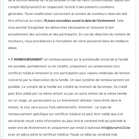
compte MyDynamix23 en respectant l'article 5 des présents conditions
générales. Toute modification concernant le nombre de moniteurs réservés doit
être effectué au moins
10 jours ouvrables avant la date de l'événement
. Cela
nous permet d'organiser les démarches nécessaires et d'assurer le bon
encadrement des activités et des participants. En cas de réduction du nombre de
moniteurs, nous procéderons à l'annulation de notre personnel dans les meilleurs
délais.
> 7. REMBOURSEMENT
Un remboursement sur le portefeuille virtuel de la famille
est possible, partiellement ou en totalité, uniquement sur présentation d’un
certificat médical attestant la non participation pour raisons médicales de l’enfant
concerné par la réservation de la famille. Un seul système de remboursement est
possible. Le compte de la famille est crédité du montant de l’acompte. Ce crédit
peut être utilisé par ce même enfant ou par un autre enfant de la même famille
sur un stage, un parascolaire ou un évènement ultérieur (sans limite dans le
temps), le tout sans aucun frais administratifs. Attention : ce type de
remboursement spécifique sur certificat médical ne peut être validé que si le
secrétariat reçoit cette information au plus tard le vendredi midi qui précède le
week-end de l’évènement et uniquement par email à l’adresse
info@dynamix23.be
avec en pièce jointe le certificat médical. Passé ce délai du vendredi midi,