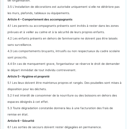
de l’organisation.
3.5 L’installation de décorations est autorisée uniquement si elle ne détériore pas
les murs, plafonds, tableaux ou équipements.
Article 4 – Comportement des accompagnants
4.1 Les parents ou accompagnants présents sont invités à rester dans les zones
prévues et à veiller au calme et à la sécurité de leurs propres enfants.
4.2 Les enfants présents en dehors de l’anniversaire ne doivent pas être laissés
sans surveillance.
4.3 Les comportements bruyants, intrusifs ou non respectueux du cadre scolaire
sont proscrits.
4.4 En cas de manquement grave, l’organisateur se réserve le droit de demander
le départ immédiat de tout individu contrevenant.
Article 5 – Hygiène et propreté
5.1 Les lieux doivent être maintenus propres et rangés. Des poubelles sont mises à
disposition pour les déchets.
5.2 Il est interdit de consommer de la nourriture ou des boissons en dehors des
espaces désignés à cet effet.
5.3 Toute dégradation constatée donnera lieu à une facturation des frais de
remise en état.
Article 6 – Sécurité
6.1 Les sorties de secours doivent rester dégagées en permanence.