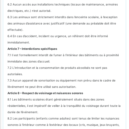
6.2 Aucun accès aux installations techniques (locaux de maintenance, armoires
électriques, etc.) n’est autorisé.
6.3 Les animaux sont strictement interdits dans l’enceinte scolaire, à l’exception
des animaux d’assistance avec justificatif (une demande au préalable doit être
effectuée).
6.4 En cas d’accident, incident ou urgence, un référent doit être informé
immédiatement.
Article 7 – Interdictions spécifiques
7.1 Il est formellement interdit de fumer à l’intérieur des bâtiments ou à proximité
immédiate des zones d’accueil.
7.2 L’introduction et la consommation de produits alcoolisés ne sont pas
autorisées.
7.3 Aucun appareil de sonorisation ou équipement non prévu dans le cadre de
l’événement ne peut être utilisé sans autorisation.
Article 8 – Respect du voisinage et nuisances sonores
8.1 Les bâtiments scolaires étant généralement situés dans des zones
résidentielles, il est impératif de veiller à la tranquillité du voisinage durant toute la
durée de l’événement.
8.2 Les participants (enfants comme adultes) sont tenus de limiter les nuisances
sonores à l’intérieur comme à l’extérieur des locaux (cris, musique, jeux bruyants,