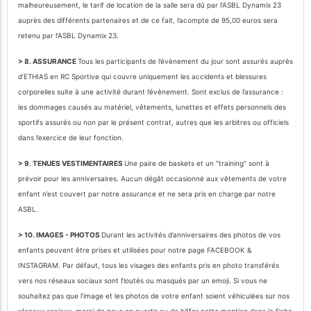
malheureusement, le tarif de location de la salle sera dû par l’ASBL Dynamix 23
auprès des différents partenaires et de ce fait, l’acompte de 95,00 euros sera
retenu par l’ASBL Dynamix 23.
> 8. ASSURANCE
Tous les participants de l’évènement du jour sont assurés auprès
d’ETHIAS en RC Sportive qui couvre uniquement les accidents et blessures
corporelles suite à une activité durant l’évènement. Sont exclus de l’assurance :
les dommages causés au matériel, vêtements, lunettes et effets personnels des
sportifs assurés ou non par le présent contrat, autres que les arbitres ou officiels
dans l’exercice de leur fonction.
> 9. TENUES VESTIMENTAIRES
Une paire de baskets et un "training" sont à
prévoir pour les anniversaires. Aucun dégât occasionné aux vêtements de votre
enfant n’est couvert par notre assurance et ne sera pris en charge par notre
ASBL.
> 10. IMAGES - PHOTOS
Durant les activités d’anniversaires des photos de vos
enfants peuvent être prises et utilisées pour notre page FACEBOOK &
INSTAGRAM. Par défaut, tous les visages des enfants pris en photo transférés
vers nos réseaux sociaux sont floutés ou masqués par un emoji. Si vous ne
souhaitez pas que l’image et les photos de votre enfant soient véhiculées sur nos
réseaux sociaux, merci de nous en avertir ou de biffer cette mention dans la fiche