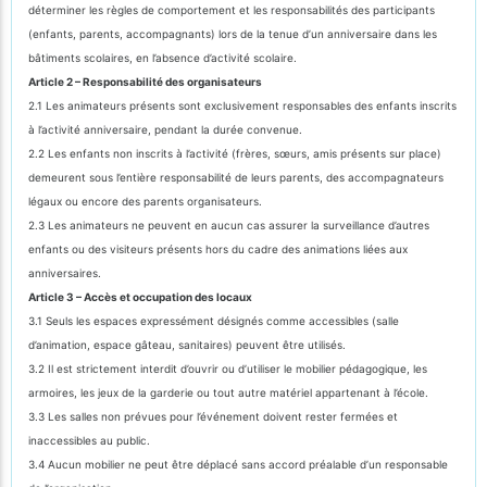
déterminer les règles de comportement et les responsabilités des participants
(enfants, parents, accompagnants) lors de la tenue d’un anniversaire dans les
bâtiments scolaires, en l’absence d’activité scolaire.
Article 2 – Responsabilité des organisateurs
2.1 Les animateurs présents sont exclusivement responsables des enfants inscrits
à l’activité anniversaire, pendant la durée convenue.
2.2 Les enfants non inscrits à l’activité (frères, sœurs, amis présents sur place)
demeurent sous l’entière responsabilité de leurs parents, des accompagnateurs
légaux ou encore des parents organisateurs.
2.3 Les animateurs ne peuvent en aucun cas assurer la surveillance d’autres
enfants ou des visiteurs présents hors du cadre des animations liées aux
anniversaires.
Article 3 – Accès et occupation des locaux
3.1 Seuls les espaces expressément désignés comme accessibles (salle
d’animation, espace gâteau, sanitaires) peuvent être utilisés.
3.2 Il est strictement interdit d’ouvrir ou d’utiliser le mobilier pédagogique, les
armoires, les jeux de la garderie ou tout autre matériel appartenant à l’école.
3.3 Les salles non prévues pour l’événement doivent rester fermées et
inaccessibles au public.
3.4 Aucun mobilier ne peut être déplacé sans accord préalable d’un responsable