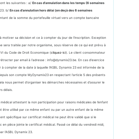
sont les suivantes : a/
En cas d'annulation dans les temps (6 semaines
x23. b/
En cas d'annulation hors délai (en deçà des 6 semaines
tant de la somme du portefeuille virtuel vers un compte bancaire
 motiver sa décision et ce à compter du jour de l'inscription. Exception
ne sera traitée par notre organisme, sous réserve de ce qui est prévu à
e VI du Code de Droit Economique (
cliquez-ici
). Le client consommateur
rétracter par email à l'adresse : info@dynamix23.be. En cas d'exercice
r à compter de la date à laquelle l'ASBL Dynamix 23 est informée de la
 depuis son compte MyDynamix23 en respectant l'article 5 des présents
Cela nous permet d'organiser les démarches nécessaires et d'assurer le
s délais.
t médical attestant la non participation pour raisons médicales de l’enfant
eut être utilisé par ce même enfant ou par un autre enfant de la même
nt spécifique sur certificat médical ne peut être validé que si le
 en pièce jointe le certificat médical. Passé ce délai du vendredi midi,
 par l’ASBL Dynamix 23.