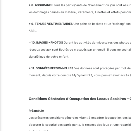
> 8. ASSURANCE
Tous les participants de l’évènement du jour sont assu
les dommages causés au matériel, vêtements, lunettes et effets personnels
> 9. TENUES VESTIMENTAIRES
Une paire de baskets et un "training" so
ASBL.
> 10. IMAGES - PHOTOS
Durant les activités d’anniversaires des photo
réseaux sociaux sont floutés ou masqués par un emoji. Si vous ne souhait
signalétique de votre enfant.
> 11. DONNÉES PERSONNELLES
Vos données sont protégées par mot de p
moment, depuis votre compte MyDynamix23, vous pouvez avoir accès à 
Conditions Générales d’Occupation des Locaux Scolaires – 
Préambule
Les présentes conditions générales visent à encadrer l’occupation des bâ
d’assurer la sécurité des participants, le respect des lieux et une répartit