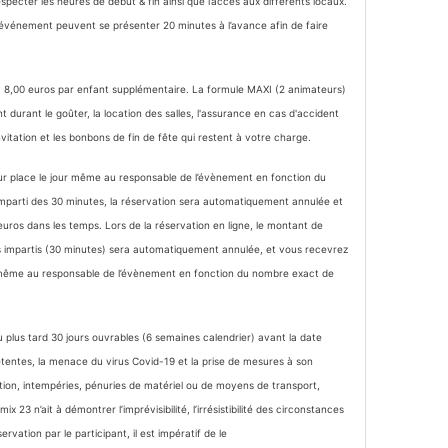
specter les heures de début & fin ainsi que l’accès aux différents locaux.
l’événement peuvent se présenter 20 minutes à l’avance afin de faire
) + 8,00 euros par enfant supplémentaire. La formule MAXI (2 animateurs)
durant le goûter, la location des salles, l'assurance en cas d'accident
nvitation et les bonbons de fin de fête qui restent à votre charge.
sur place le jour même au responsable de l’évènement en fonction du
s imparti des 30 minutes, la réservation sera automatiquement annulée et
ros dans les temps. Lors de la réservation en ligne, le montant de
is impartis (30 minutes) sera automatiquement annulée, et vous recevrez
ur même au responsable de l’évènement en fonction du nombre exact de
u plus tard 30 jours ouvrables (6 semaines calendrier) avant la date
tentes, la menace du virus Covid-19 et la prise de mesures à son
tion, intempéries, pénuries de matériel ou de moyens de transport,
3 n’ait à démontrer l’imprévisibilité, l’irrésistibilité des circonstances
vation par le participant, il est impératif de le