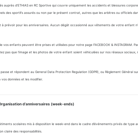
rés auprès d’ETHIAS en RC Sportive qui couvre uniquement les accidents et blessures corporell
 des sportifs assurés ou non par le présent contrat, autres que les arbitres ou officiels dans
nt à prévoir pour les anniversaires. Aucun dégât occasionné aux vêtements de votre enfant n
s de vos enfants peuvent être prises et utilisées pour notre page FACEBOOK & INSTAGRAM. Par 
ez pas que l’image et les photos de votre enfant soient véhiculées sur nos réseaux sociaux, m
asse et répondent au General Data Protection Regulation (GDPR), ou Règlement Général sur la
vos données et les modifier.
Organisation d’anniversaires (week-ends)
timents scolaires mis à disposition le week-end dans le cadre d’événements privés de type ann
ion claire des responsabilités.