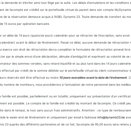
demande et d'éviter ainsi tout litige par la suite. Les délais d'annulations et les conditions 
nt de l’acompte est crédité sur le portefeuille virtuel du parent dans son compte MyDynami
te de la réservation demeure acquis à l’ASBL Dynamix 23. Toute demande de transfert du mon
e de 15 euros par opération bancaire.
délai de 14 jours (quatorze jours) calendrier pour se rétracter de l'inscription, sans avoir à
nes calendrier) avant le début de l’évènement. Passé ce délai, aucune demande de rétractation 
ui exerce son droit de rétractation devra compléter le formulaire de rétractation annexé livr
ter par le simple envoi d'une déclaration, dénuée d'ambiguïté et exprimant sa volonté de se 
mateur des sommes versées, sans retard injustifié et au plus tard dans les 14 jours calendrie
effectué par crédit de la somme débitée sur le portefeuille virtuel du client consommateur
eurs réservés doit être effectué au moins
10 jours ouvrables avant la date de l'événement
. 
du nombre de moniteurs, nous procéderons à l'annulation de notre personnel dans les meilleur
 famille est possible, partiellement ou en totalité, uniquement sur présentation d’un certifica
ment est possible. Le compte de la famille est crédité du montant de l’acompte. Ce crédit p
ite dans le temps), le tout sans aucun frais administratifs. Attention : ce type de rembourseme
récède le week-end de l’évènement et uniquement par email à l’adresse
info@dynamix23.be
avec
amix 23 auprès des différents partenaires et de ce fait, l’acompte de 95,00 euros sera retenu