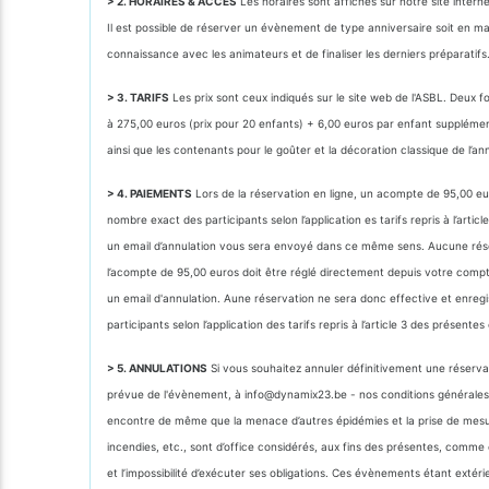
> 2. HORAIRES & ACCÈS
Les horaires sont affichés sur notre site intern
Il est possible de réserver un évènement de type anniversaire soit en m
connaissance avec les animateurs et de finaliser les derniers préparatifs
> 3. TARIFS
Les prix sont ceux indiqués sur le site web de l'ASBL. Deux 
à 275,00 euros (prix pour 20 enfants) + 6,00 euros par enfant supplémenta
ainsi que les contenants pour le goûter et la décoration classique de l’an
> 4. PAIEMENTS
Lors de la réservation en ligne, un acompte de 95,00 eu
nombre exact des participants selon l’application es tarifs repris à l’a
un email d’annulation vous sera envoyé dans ce même sens. Aucune réserv
l’acompte de 95,00 euros doit être réglé directement depuis votre comp
un email d'annulation. Aune réservation ne sera donc effective et enre
participants selon l’application des tarifs repris à l’article 3 des présente
> 5. ANNULATIONS
Si vous souhaitez annuler définitivement une réservat
prévue de l'évènement, à info@dynamix23.be - nos conditions générales r
encontre de même que la menace d’autres épidémies et la prise de mesure
incendies, etc., sont d’office considérés, aux fins des présentes, comme co
et l’impossibilité d’exécuter ses obligations. Ces évènements étant extéri