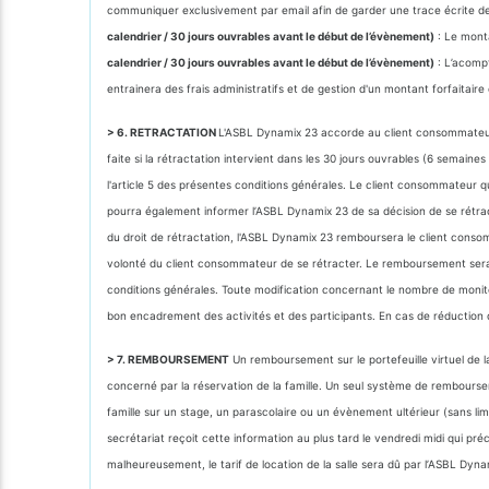
communiquer exclusivement par email afin de garder une trace écrite de la 
calendrier / 30 jours ouvrables avant le début de l’évènement)
: Le monta
calendrier / 30 jours ouvrables avant le début de l’évènement)
: L’acomp
entrainera des frais administratifs et de gestion d'un montant forfaitair
> 6. RETRACTATION
L'ASBL Dynamix 23 accorde au client consommateur un 
faite si la rétractation intervient dans les 30 jours ouvrables (6 semai
l'article 5 des présentes conditions générales. Le client consommateur q
pourra également informer l’ASBL Dynamix 23 de sa décision de se rétrac
du droit de rétractation, l'ASBL Dynamix 23 remboursera le client consom
volonté du client consommateur de se rétracter. Le remboursement sera 
conditions générales. Toute modification concernant le nombre de monit
bon encadrement des activités et des participants. En cas de réduction 
> 7. REMBOURSEMENT
Un remboursement sur le portefeuille virtuel de la
concerné par la réservation de la famille. Un seul système de rembourse
famille sur un stage, un parascolaire ou un évènement ultérieur (sans lim
secrétariat reçoit cette information au plus tard le vendredi midi qui p
malheureusement, le tarif de location de la salle sera dû par l’ASBL Dyn