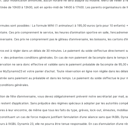
et. Sauf modification annoncée, aucun horaire ne sera adapté ou modifié. Merci de veiller à re
atinée de 10h00 à 13h00, soit en après-midi de 14h00 à 17h00. Les parents organisateurs de 
.
formules sont possibles : La formule MINI (1 animateur) à 195,00 euros (prix pour 10 enfants
ire. Ces prix comprennent le service, les heures d'animation sportive en salle, l'encadrement 
niversaire. Ces prix ne comprennent pas le gâteau d'anniversaire, les boissons, les cartons d'i
ros est à régler dans un délais de 30 minutes. Le paiement du solde s’effectue directement 
rticle « des présentes conditions générales. En cas de non paiement de l’acompte dans le temp
ation ne sera donc effective et validée sans le paiement préalable de l’acompte de 95,00 eu
te MyDynamix23 et votre panier d'achat. Toute réservation en ligne non réglée dans les déla
gistrée sans paiement au préalable et dans les temps. Le paiement du solde s’effectue le jo
s conditions générales.
ion de fête d’anniversaire, vous devez obligatoirement prévenir notre secrétariat par mail, a
estent d’application. Sans préjudice des régimes spéciaux à adopter par les autorités compé
s à leur encontre, de même que tous les faits du type, grèves, lock-out, émeutes, mobilisa
nstituant un cas de force majeure justifiant l’annulation d’une séance sans que l’ASBL Dynamix 2
eurs à l’ASBL Dynamix 23, elle ne pourra être tenue responsable. En cas d'annulation d'une réser